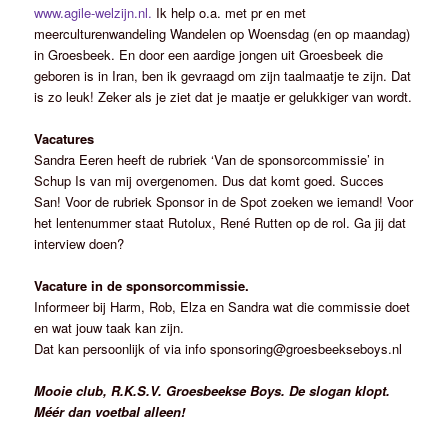
www.agile-welzijn.nl.
Ik help o.a. met pr en met
meerculturenwandeling Wandelen op Woensdag (en op maandag)
in Groesbeek. En door een aardige jongen uit Groesbeek die
geboren is in Iran, ben ik gevraagd om zijn taalmaatje te zijn. Dat
is zo leuk! Zeker als je ziet dat je maatje er gelukkiger van wordt.
Vacatures
Sandra Eeren heeft de rubriek ‘Van de sponsorcommissie’ in
Schup Is van mij overgenomen. Dus dat komt goed. Succes
San! Voor de rubriek Sponsor in de Spot zoeken we iemand! Voor
het lentenummer staat Rutolux, René Rutten op de rol. Ga jij dat
interview doen?
Vacature in de sponsorcommissie.
Informeer bij Harm, Rob, Elza en Sandra wat die commissie doet
en wat jouw taak kan zijn.
Dat kan persoonlijk of via info sponsoring@groesbeekseboys.nl
Mooie club, R.K.S.V. Groesbeekse Boys. De slogan klopt.
Méér dan voetbal alleen!