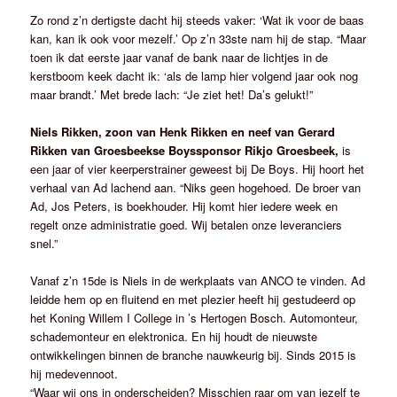
Zo rond z’n dertigste dacht hij steeds vaker: ‘Wat ik voor de baas
kan, kan ik ook voor mezelf.’ Op z’n 33ste nam hij de stap. “Maar
toen ik dat eerste jaar vanaf de bank naar de lichtjes in de
kerstboom keek dacht ik: ‘als de lamp hier volgend jaar ook nog
maar brandt.’ Met brede lach: “Je ziet het! Da’s gelukt!”
Niels Rikken, zoon van Henk Rikken en neef van Gerard
Rikken van Groesbeekse Boyssponsor Rikjo Groesbeek,
is
een jaar of vier keerperstrainer geweest bij De Boys. Hij hoort het
verhaal van Ad lachend aan. “Niks geen hogehoed. De broer van
Ad, Jos Peters, is boekhouder. Hij komt hier iedere week en
regelt onze administratie goed. Wij betalen onze leveranciers
snel.”
Vanaf z’n 15de is Niels in de werkplaats van ANCO te vinden. Ad
leidde hem op en fluitend en met plezier heeft hij gestudeerd op
het Koning Willem I College in ’s Hertogen Bosch. Automonteur,
schademonteur en elektronica. En hij houdt de nieuwste
ontwikkelingen binnen de branche nauwkeurig bij. Sinds 2015 is
hij medevennoot.
“Waar wij ons in onderscheiden? Misschien raar om van jezelf te