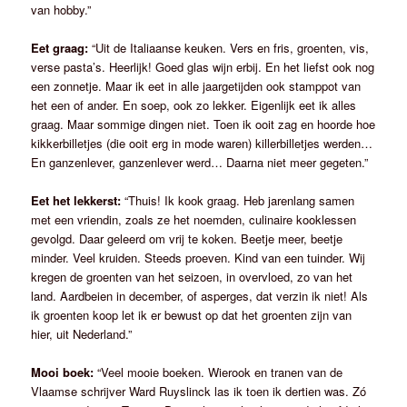
van hobby.”
Eet graag:
“Uit de Italiaanse keuken. Vers en fris, groenten, vis,
verse pasta’s. Heerlijk! Goed glas wijn erbij. En het liefst ook nog
een zonnetje. Maar ik eet in alle jaargetijden ook stamppot van
het een of ander. En soep, ook zo lekker. Eigenlijk eet ik alles
graag. Maar sommige dingen niet. Toen ik ooit zag en hoorde hoe
kikkerbilletjes (die ooit erg in mode waren) killerbilletjes werden…
En ganzenlever, ganzenlever werd… Daarna niet meer gegeten.”
Eet het lekkerst:
“Thuis! Ik kook graag. Heb jarenlang samen
met een vriendin, zoals ze het noemden, culinaire kooklessen
gevolgd. Daar geleerd om vrij te koken. Beetje meer, beetje
minder. Veel kruiden. Steeds proeven. Kind van een tuinder. Wij
kregen de groenten van het seizoen, in overvloed, zo van het
land. Aardbeien in december, of asperges, dat verzin ik niet! Als
ik groenten koop let ik er bewust op dat het groenten zijn van
hier, uit Nederland.”
Mooi boek:
“Veel mooie boeken. Wierook en tranen van de
Vlaamse schrijver Ward Ruyslinck las ik toen ik dertien was. Zó