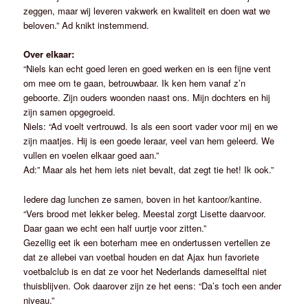
zeggen, maar wij leveren vakwerk en kwaliteit en doen wat we
beloven.” Ad knikt instemmend.
Over elkaar:
“Niels kan echt goed leren en goed werken en is een fijne vent
om mee om te gaan, betrouwbaar. Ik ken hem vanaf z’n
geboorte. Zijn ouders woonden naast ons. Mijn dochters en hij
zijn samen opgegroeid.
Niels: “Ad voelt vertrouwd. Is als een soort vader voor mij en we
zijn maatjes. Hij is een goede leraar, veel van hem geleerd. We
vullen en voelen elkaar goed aan.”
Ad:” Maar als het hem iets niet bevalt, dat zegt tie het! Ik ook.”
Iedere dag lunchen ze samen, boven in het kantoor/kantine.
“Vers brood met lekker beleg. Meestal zorgt Lisette daarvoor.
Daar gaan we echt een half uurtje voor zitten.”
Gezellig eet ik een boterham mee en ondertussen vertellen ze
dat ze allebei van voetbal houden en dat Ajax hun favoriete
voetbalclub is en dat ze voor het Nederlands dameselftal niet
thuisblijven. Ook daarover zijn ze het eens: “Da’s toch een ander
niveau.”