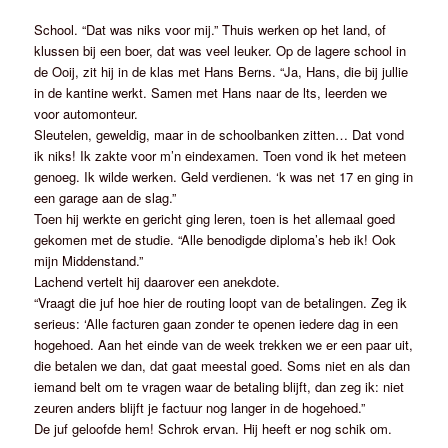
School. “Dat was niks voor mij.” Thuis werken op het land, of
klussen bij een boer, dat was veel leuker. Op de lagere school in
de Ooij, zit hij in de klas met Hans Berns. “Ja, Hans, die bij jullie
in de kantine werkt. Samen met Hans naar de lts, leerden we
voor automonteur.
Sleutelen, geweldig, maar in de schoolbanken zitten… Dat vond
ik niks! Ik zakte voor m’n eindexamen. Toen vond ik het meteen
genoeg. Ik wilde werken. Geld verdienen. ‘k was net 17 en ging in
een garage aan de slag.”
Toen hij werkte en gericht ging leren, toen is het allemaal goed
gekomen met de studie. “Alle benodigde diploma’s heb ik! Ook
mijn Middenstand.”
Lachend vertelt hij daarover een anekdote.
“Vraagt die juf hoe hier de routing loopt van de betalingen. Zeg ik
serieus: ‘Alle facturen gaan zonder te openen iedere dag in een
hogehoed. Aan het einde van de week trekken we er een paar uit,
die betalen we dan, dat gaat meestal goed. Soms niet en als dan
iemand belt om te vragen waar de betaling blijft, dan zeg ik: niet
zeuren anders blijft je factuur nog langer in de hogehoed.”
De juf geloofde hem! Schrok ervan. Hij heeft er nog schik om.