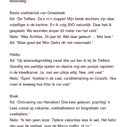
Molenweg.”
Beste voetbalclub van Groesbeek
Ad: “De Treffers. Da’s m’n cluppie! Mijn beide dochters zijn daar
vrijwilliger in de kantine. En ik volg SVO natuurlijk. Daar heb ik
gespeeld. We woonden amper 20 meter van het veld.”
Niels: “Was Achilles. 25 jaar lid. Wat daar gebeurt … Niet leuk.”
Ad: “Maar goed dat Wim Derks dit niet meemaakt.”
Hobby:
Ad: “Op woensdagmiddag vanaf drie uur ben ik bij de Treffers.
Gezellig een partijtje spelen en daarna nog een poosje napraten
in de kleedkamer. Ja, met een pilsje erbij. Nee, niet veel.”
Niels: “Sport. Voetbal in de zaal, conditietraining en Crossfit. Hoe
meer ik beweeg hoe fitter ik me voel.”
Boek:
Ad: “Ontvoering van Heineken! Drie keer gelezen, prachtig! ‘k
Lees vooral op vakantie, voetbalboeken en biografieën van
voetballers.”
Niels: “Ik ben geen lezer. Tijdens vakanties lees ik wel. Het liefst
dan over de realiteit, over de Mocro maffia, of zo.”