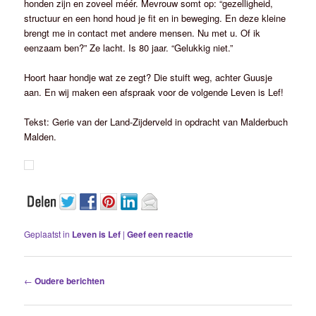
honden zijn en zoveel méér. Mevrouw somt op: “gezelligheid,
structuur en een hond houd je fit en in beweging. En deze kleine
brengt me in contact met andere mensen. Nu met u. Of ik
eenzaam ben?” Ze lacht. Is 80 jaar. “Gelukkig niet.”
Hoort haar hondje wat ze zegt? Die stuift weg, achter Guusje
aan. En wij maken een afspraak voor de volgende Leven is Lef!
Tekst: Gerie van der Land-Zijderveld in opdracht van Malderbuch
Malden.
Geplaatst in
Leven is Lef
|
Geef een reactie
Berichtnavigatie
←
Oudere berichten