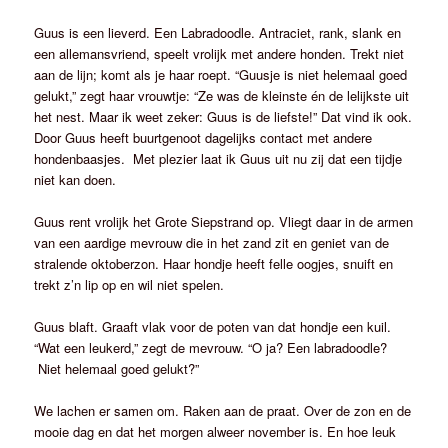
Guus is een lieverd. Een Labradoodle. Antraciet, rank, slank en
een allemansvriend, speelt vrolijk met andere honden. Trekt niet
aan de lijn; komt als je haar roept. “Guusje is niet helemaal goed
gelukt,” zegt haar vrouwtje: “Ze was de kleinste én de lelijkste uit
het nest. Maar ik weet zeker: Guus is de liefste!” Dat vind ik ook.
Door Guus heeft buurtgenoot dagelijks contact met andere
hondenbaasjes. Met plezier laat ik Guus uit nu zij dat een tijdje
niet kan doen.
Guus rent vrolijk het Grote Siepstrand op. Vliegt daar in de armen
van een aardige mevrouw die in het zand zit en geniet van de
stralende oktoberzon. Haar hondje heeft felle oogjes, snuift en
trekt z’n lip op en wil niet spelen.
Guus blaft. Graaft vlak voor de poten van dat hondje een kuil.
“Wat een leukerd,” zegt de mevrouw. “O ja? Een labradoodle?
Niet helemaal goed gelukt?”
We lachen er samen om. Raken aan de praat. Over de zon en de
mooie dag en dat het morgen alweer november is. En hoe leuk