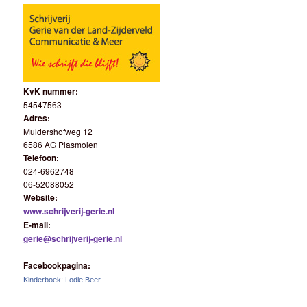
KvK nummer:
54547563
Adres:
Muldershofweg 12
6586 AG Plasmolen
Telefoon:
024-6962748
06-52088052
Website:
www.schrijverij-gerie.nl
E-mail:
gerie@schrijverij-gerie.nl
Facebookpagina:
Kinderboek: Lodie Beer