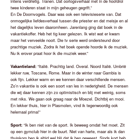
intens verdrietig. Tranen. Dat oorlogsverhaal met in de hoofdrol
twee kinderen staat in mijn geheugen gegrift.”
En De Doornvogels. Daar was ook een televisieserie van. Dat
onmogelijke liefdesverhaal tussen die priester en dat meisje en al
het dagelijks leven daaromheen. Jarenlang ging dat boek in de
vakantiekoffer. Heb het tig keer gelezen. Ik wist wat er kwam
maar het verveelde nooit. Die tv serie werd ondersteund door
prachtige muziek. Zodra ik het boek opende hoorde ik de muziek.
Nu ik erover praat hoor ik die muziek weer.”
Vakantieland:
“Italië. Prachtig land. Overal. Noord Italië. Umbrië
lekker ruw, Toscane, Rome. Maar in de winter naar Gambia is
ook fijn. Lekker warm en we kennen daar verschillende mensen.
Zo’n vakantie is ook een soort van les in nederigheid. De mensen
die wij daar kennen zijn zo optimistisch en blij met weinig, soms
met niks. We gaan ook graag naar de Moezel. Dichtbij en mooi.
En lekker thuis, hier in Plasmolen, vind ik tegenwoordig ook
helemaal prima!”
Sport:
“Ik ben niet van de sport. Ik beweeg omdat het moet. Zit
op een gymclub hier in de buurt. Niet van harte, maar als ik dan
thuiskom ben ik altijd wel blij dat ik ben geweest. Sinds kort heb