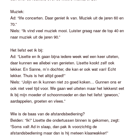
Muziek:
Ad: “life concerten. Daar geniet ik van. Muziek uit de jaren 60 en
70.”
Niels: “Ik vind veel muziek mooi. Luister graag naar de top 40 en
naar muziek uit de jaren 90.”
Het liefst eet ik bij:
Ad: “Lisette en ik gaan bijna iedere week wel een keer uiteten,
daar kunnen we allebei van genieten. Lisette kookt zelf ook
lekker. En Sanne, m’n dochter, die kan er ook wat van! Echt
lekker. Thuis is het altijd goed!”
Niels: “Jolijn en ik kunnen niet zo goed koken… Gunnen ons er
ook niet veel tijd voor. We gaan wel uiteten maar het lekkerst eet
ik bij mijn moeder of schoonmoeder en dan het liefst ‘gewoon,’
aardappelen, groeten en vlees.”
Wie is de baas van de afstandsbediening?
Beiden: “Ik!” Lisette die ondertussen binnen is gekomen, zegt:
“Soms valt Ad in slaap, dan pak ik voorzichtig de
afstandsbediening maar dan is hij meteen klaarwakker!”