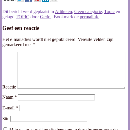
Dit bericht werd geplaatst in
Artikelen
,
Geen categorie
,
Topic
en
getagd
TOPIC
door
Gerie
. Bookmark de
permalink
.
Geef een reactie
Het e-mailadres wordt niet gepubliceerd.
Vereiste velden zijn
gemarkeerd met
*
Reactie
Naam
*
E-mail
*
Site
Mijn naam, e-mail en site bewaren in deze browser voor de