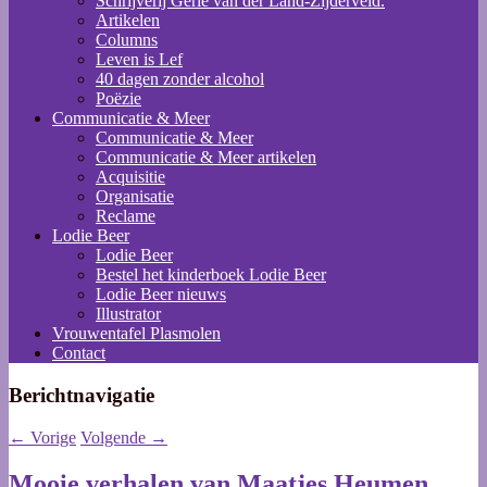
Schrijverij Gerie van der Land-Zijderveld.
Artikelen
Columns
Leven is Lef
40 dagen zonder alcohol
Poëzie
Communicatie & Meer
Communicatie & Meer
Communicatie & Meer artikelen
Acquisitie
Organisatie
Reclame
Lodie Beer
Lodie Beer
Bestel het kinderboek Lodie Beer
Lodie Beer nieuws
Illustrator
Vrouwentafel Plasmolen
Contact
Berichtnavigatie
←
Vorige
Volgende
→
Mooie verhalen van Maatjes Heumen