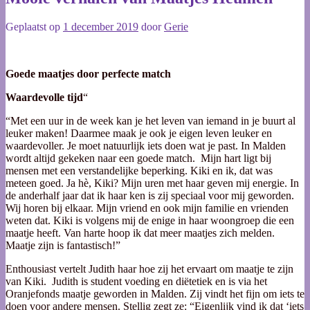
Geplaatst op
1 december 2019
door
Gerie
Goede maatjes door perfecte match
Waardevolle tijd
“
“Met een uur in de week kan je het leven van iemand in je buurt al
leuker maken! Daarmee maak je ook je eigen leven leuker en
waardevoller. Je moet natuurlijk iets doen wat je past. In Malden
wordt altijd gekeken naar een goede match. Mijn hart ligt bij
mensen met een verstandelijke beperking. Kiki en ik, dat was
meteen goed. Ja hè, Kiki? Mijn uren met haar geven mij energie. In
de anderhalf jaar dat ik haar ken is zij speciaal voor mij geworden.
Wij horen bij elkaar. Mijn vriend en ook mijn familie en vrienden
weten dat. Kiki is volgens mij de enige in haar woongroep die een
maatje heeft. Van harte hoop ik dat meer maatjes zich melden.
Maatje zijn is fantastisch!”
Enthousiast vertelt Judith haar hoe zij het ervaart om maatje te zijn
van Kiki. Judith is student voeding en diëtetiek en is via het
Oranjefonds maatje geworden in Malden. Zij vindt het fijn om iets te
doen voor andere mensen. Stellig zegt ze: “Eigenlijk vind ik dat ‘iets