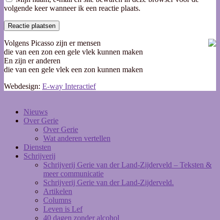
volgende keer wanneer ik een reactie plaats.
Volgens Picasso zijn er mensen
die van een zon een gele vlek kunnen maken
En zijn er anderen
die van een gele vlek een zon kunnen maken
Webdesign:
E-way Interactief
Nieuws
Over Gerie
Over Gerie
Wat anderen vertellen
Diensten
Schrijverij
Schrijverij Gerie van der Land-Zijderveld – Teksten &
meer communicatie
Schrijverij Gerie van der Land-Zijderveld.
Artikelen
Columns
Leven is Lef
40 dagen zonder alcohol