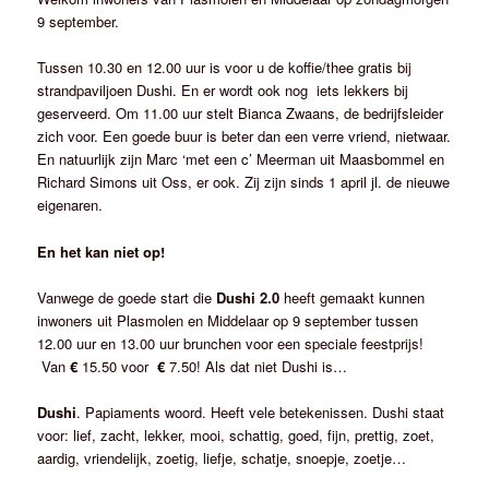
9 september.
Tussen 10.30 en 12.00 uur is voor u de koffie/thee gratis bij
strandpaviljoen Dushi. En er wordt ook nog iets lekkers bij
geserveerd. Om 11.00 uur stelt Bianca Zwaans, de bedrijfsleider
zich voor. Een goede buur is beter dan een verre vriend, nietwaar.
En natuurlijk zijn Marc ‘met een c’ Meerman uit Maasbommel en
Richard Simons uit Oss, er ook. Zij zijn sinds 1 april jl. de nieuwe
eigenaren.
En het kan niet op!
Vanwege de goede start die
Dushi 2.0
heeft gemaakt kunnen
inwoners uit Plasmolen en Middelaar op 9 september tussen
12.00 uur en 13.00 uur brunchen voor een speciale feestprijs!
Van
€
15.50 voor
€
7.50! Als dat niet Dushi is…
Dushi
. Papiaments woord. Heeft vele betekenissen. Dushi staat
voor: lief, zacht, lekker, mooi, schattig, goed, fijn, prettig, zoet,
aardig, vriendelijk, zoetig, liefje, schatje, snoepje, zoetje…