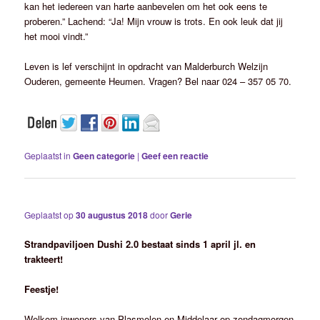
kan het iedereen van harte aanbevelen om het ook eens te
proberen.” Lachend: “Ja! Mijn vrouw is trots. En ook leuk dat jij
het mooi vindt.”
Leven is lef verschijnt in opdracht van Malderburch Welzijn
Ouderen, gemeente Heumen. Vragen? Bel naar 024 – 357 05 70.
Geplaatst in
Geen categorie
|
Geef een reactie
Geplaatst op
30 augustus 2018
door
Gerie
Strandpaviljoen Dushi 2.0 bestaat sinds 1 april jl. en
trakteert!
Feestje!
Welkom inwoners van Plasmolen en Middelaar op zondagmorgen