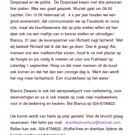
Dorpsraad en de politie. De Dorpsraad kwam met drie personen
hier praten. Was een goed gesprek. Muziek gaat om 09.00
zachter. Om 10.00 helemaal uit. 4 x per jaar houden we een
groot evenement, dat communiceren we op Facebook en onze
site, maar als buurtbewoners dat op prijs stellen willen wij hen
daar ook via een mailtje van in kennis stellen en uitnodigen.’
Bianca, 31 jaar, de levenspartner van Richard zegt lachend: ‘Met
wij bedoelt Richard dat ik dat dan ga doen. Doe ik graag! Als
mensen ons een mailberichtje sturen, houd ik ze met plezier op
de hoogte en jou nodig ik meteen uit voor ons Fuikfeest op
zaterdag 1 september. Hoop zo dat meer mensen uit de buurt
ook komen en dat het dan een zonnige dag is. Want dan wordt
het nog meer fantastisch. Een muziekfeest op het water.’
Bianca Zwaans is ook het aanspreekpunt voor verbetering, voor
reserveringen en ze is ook steeds op zoek naar medewerkers
voor in de bediening en keuken. Bel Bianca op 024-6756822.
Uw komst wordt van harte op prijs gesteld. Voor de brunch graag
reserveren. Het liefst per mail:
dushibootverhuur@hotmail.com
.
Bellen kan ook. 024-6756822. (Koffie/thee en drankjes tijdens de
brunch worden apart berekend.)