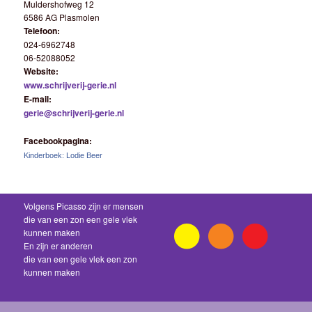
Muldershofweg 12
6586 AG Plasmolen
Telefoon:
024-6962748
06-52088052
Website:
www.schrijverij-gerie.nl
E-mail:
gerie@schrijverij-gerie.nl
Facebookpagina:
Kinderboek: Lodie Beer
Volgens Picasso zijn er mensen
die van een zon een gele vlek
kunnen maken
En zijn er anderen
die van een gele vlek een zon
kunnen maken