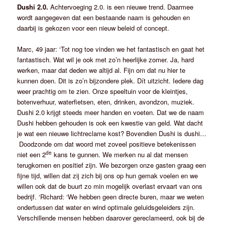
Dushi 2.0.
Achtervoeging 2.0. is een nieuwe trend. Daarmee
wordt aangegeven dat een bestaande naam is gehouden en
daarbij is gekozen voor een nieuw beleid of concept.
Marc, 49 jaar: ‘Tot nog toe vinden we het fantastisch en gaat het
fantastisch. Wat wil je ook met zo’n heerlijke zomer. Ja, hard
werken, maar dat deden we altijd al. Fijn om dat nu hier te
kunnen doen. Dit is zo’n bijzondere plek. Dít uitzicht. Iedere dag
weer prachtig om te zien. Onze speeltuin voor de kleintjes,
botenverhuur, waterfietsen, eten, drinken, avondzon, muziek.
Dushi 2.0 krijgt steeds meer handen en voeten. Dat we de naam
Dushi hebben gehouden is ook een kwestie van geld. Wat dacht
je wat een nieuwe lichtreclame kost? Bovendien Dushi is dushi…
Doodzonde om dat woord met zoveel positieve betekenissen
de
niet een 2
kans te gunnen. We merken nu al dat mensen
terugkomen en positief zijn. We bezorgen onze gasten graag een
fijne tijd, willen dat zij zich bij ons op hun gemak voelen en we
willen ook dat de buurt zo min mogelijk overlast ervaart van ons
bedrijf. ‘Richard: ‘We hebben geen directe buren, maar we weten
ondertussen dat water en wind optimale geluidsgeleiders zijn.
Verschillende mensen hebben daarover gereclameerd, ook bij de