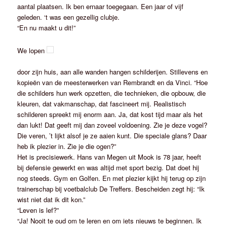
aantal plaatsen. Ik ben ernaar toegegaan. Een jaar of vijf
geleden. ‘t was een gezellig clubje.
“En nu maakt u dit!”
We lopen
door zijn huis, aan alle wanden hangen schilderijen. Stillevens en
kopieën van de meesterwerken van Rembrandt en da Vinci. “Hoe
die schilders hun werk opzetten, die technieken, die opbouw, die
kleuren, dat vakmanschap, dat fascineert mij. Realistisch
schilderen spreekt mij enorm aan. Ja, dat kost tijd maar als het
dan lukt! Dat geeft mij dan zoveel voldoening. Zie je deze vogel?
Die veren, ’t lijkt alsof je ze aaien kunt. Die speciale glans? Daar
heb ik plezier in. Zie je die ogen?”
Het is precisiewerk. Hans van Megen uit Mook is 78 jaar, heeft
bij defensie gewerkt en was altijd met sport bezig. Dat doet hij
nog steeds. Gym en Golfen. En met plezier kijkt hij terug op zijn
trainerschap bij voetbalclub De Treffers. Bescheiden zegt hij: “Ik
wist niet dat ik dit kon.”
“Leven is lef?”
“Ja! Nooit te oud om te leren en om iets nieuws te beginnen. Ik