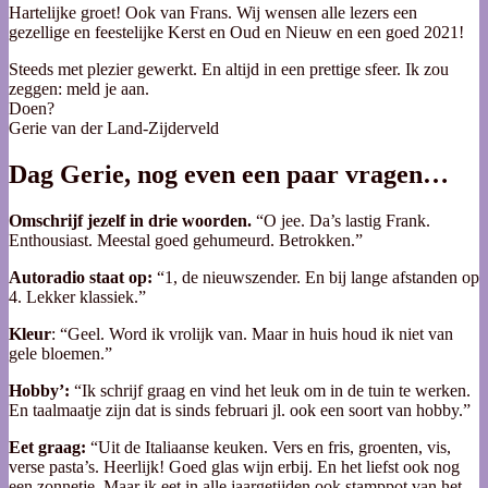
Hartelijke groet! Ook van Frans. Wij wensen alle lezers een
gezellige en feestelijke Kerst en Oud en Nieuw en een goed 2021!
Steeds met plezier gewerkt. En altijd in een prettige sfeer. Ik zou
zeggen: meld je aan.
Doen?
Gerie van der Land-Zijderveld
Dag Gerie, nog even een paar vragen…
Omschrijf jezelf in drie woorden.
“O jee. Da’s lastig Frank.
Enthousiast. Meestal goed gehumeurd. Betrokken.”
Autoradio staat op:
“1, de nieuwszender. En bij lange afstanden op
4. Lekker klassiek.”
Kleur
: “Geel. Word ik vrolijk van. Maar in huis houd ik niet van
gele bloemen.”
Hobby’:
“Ik schrijf graag en vind het leuk om in de tuin te werken.
En taalmaatje zijn dat is sinds februari jl. ook een soort van hobby.”
Eet graag:
“Uit de Italiaanse keuken. Vers en fris, groenten, vis,
verse pasta’s. Heerlijk! Goed glas wijn erbij. En het liefst ook nog
een zonnetje. Maar ik eet in alle jaargetijden ook stamppot van het