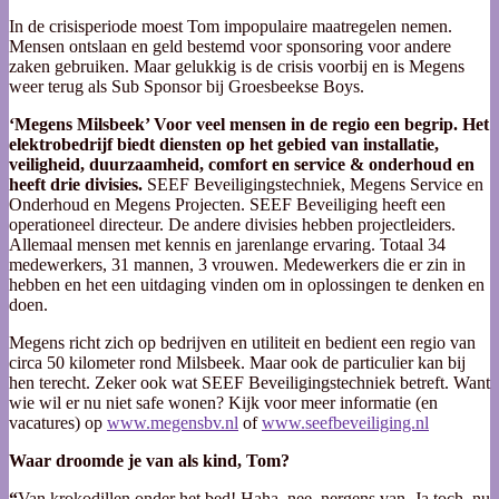
In de crisisperiode moest Tom impopulaire maatregelen nemen.
Mensen ontslaan en geld bestemd voor sponsoring voor andere
zaken gebruiken. Maar gelukkig is de crisis voorbij en is Megens
weer terug als Sub Sponsor bij Groesbeekse Boys.
‘Megens Milsbeek’ Voor veel mensen in de regio een begrip.
Het
elektrobedrijf biedt diensten op het gebied van installatie,
veiligheid, duurzaamheid, comfort en service & onderhoud en
heeft drie divisies.
SEEF Beveiligingstechniek, Megens Service en
Onderhoud en Megens Projecten. SEEF Beveiliging heeft een
operationeel directeur. De andere divisies hebben projectleiders.
Allemaal mensen met kennis en jarenlange ervaring. Totaal 34
medewerkers, 31 mannen, 3 vrouwen. Medewerkers die er zin in
hebben en het een uitdaging vinden om in oplossingen te denken en
doen.
Megens richt zich op bedrijven en utiliteit en bedient een regio van
circa 50 kilometer rond Milsbeek. Maar ook de particulier kan bij
hen terecht. Zeker ook wat SEEF Beveiligingstechniek betreft. Want
wie wil er nu niet safe wonen? Kijk voor meer informatie (en
vacatures) op
www.megensbv.nl
of
www.seefbeveiliging.nl
Waar droomde je van als kind, Tom?
“
Van krokodillen onder het bed! Haha, nee, nergens van. Ja toch, nu