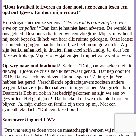
“Door kwaliteit te leveren en door nooit nee zeggen tegen een
opdrachtgever. En door mijn vrouw!”
Hun slogans nemen ze serieus. ‘
Uw vracht is onze zorg’ en ‘van
envelop tot pallet.’
“Dan kan je het niet laten afweten. De wereld is
ons gebied. Desnoods charteren we een vliegtuig. Mijn vrouw heeft
mij nooit beperkt. Ik heb van haar alle ruimte gekregen. Onze laatste
spaarcenten gingen naar het bedrijf, ze heeft nooit getwijfeld. Wij
zijn bankonafhankelijk, draaien financieel zelfstandig. Ja, daar ben
ik zeker trots op. Mijn vrouw gaf en geeft mij het volle vertrouwen.”
Op weg naar multinational?
Serieus: “Dat gaan we zeker niet uit
de weg. Tijdens de crisis heb ik het zwaar gehad. Dat liep door tot
2016. Dat was echt overleven. En ook sparen! Zuinig zijn. We
hebben het gered. Verschillende opdrachtgevers zochten andere
wegen. Maar ze zijn allemaal weer teruggekomen. We groeien hard.
Daarom is Bob nu ook in het bedrijf gekomen en zijn we een bv
geworden. Het gaat goed! Dat betekent dat we extra alert moeten
blijven. Ja, mijn ouders en familie zijn trots op mij. Met een
sympathieke lach: “Dat ben ik zelf ook!”
Samenwerking met UWV
“Om wat terug te doen voor de maatschappij werken wij nauw
samen met het UWV. Op deze manier bieden wij mensen een kans