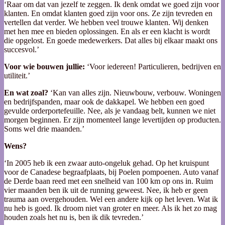
‘Raar om dat van jezelf te zeggen. Ik denk omdat we goed zijn voor
klanten. En omdat klanten goed zijn voor ons. Ze zijn tevreden en
vertellen dat verder. We hebben veel trouwe klanten. Wij denken
met hen mee en bieden oplossingen. En als er een klacht is wordt
die opgelost. En goede medewerkers. Dat alles bij elkaar maakt ons
succesvol.’
Voor wie bouwen jullie:
‘Voor iedereen! Particulieren, bedrijven en
utiliteit.’
En wat zoal?
‘Kan van alles zijn. Nieuwbouw, verbouw. Woningen
en bedrijfspanden, maar ook de dakkapel. We hebben een goed
gevulde orderportefeuille. Nee, als je vandaag belt, kunnen we niet
morgen beginnen. Er zijn momenteel lange levertijden op producten.
Soms wel drie maanden.’
Wens?
‘In 2005 heb ik een zwaar auto-ongeluk gehad. Op het kruispunt
voor de Canadese begraafplaats, bij Poelen pompoenen. Auto vanaf
de Derde baan reed met een snelheid van 100 km op ons in. Ruim
vier maanden ben ik uit de running geweest. Nee, ik heb er geen
trauma aan overgehouden. Wel een andere kijk op het leven. Wat ik
nu heb is goed. Ik droom niet van groter en meer. Als ik het zo mag
houden zoals het nu is, ben ik dik tevreden.’