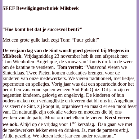
SEEF Beveiligingstechniek Milsbeek
“Hoe komt het dat je succesvol bent?”
Met een grote gulle lach zegt Tom: “Puur geluk!”
De verjaardag van de Sint wordt goed gevierd bij Megens in
Milsbeek.
Vrijdagmiddag 23 november heb ik een afspraak met
Tom Wienhofen. Angelique, de vrouw van Tom is druk in de weer
om de kantine te versieren.
Tom vertelt:
“Vanavond vieren we
Sinterklaas. Twee Pieten komen cadeautjes brengen voor de
kinderen van onze medewerkers. We vieren traditioneel, met liedjes,
pepernoten en spelletjes. Vorig jaar was dat een speurtocht door het
bedrijf en vanavond spelen we een Sint Pub Quiz. Dit jaar zijn er
negentien kinderen, gelovig en ongelovig. De kinderen of hun
ouders maken een verlanglijstje en leveren dat bij ons in. Angelique
assisteert de Sint, zij koopt in, organiseert en maakt er een mooi feest
van. En natuurlijk zijn ook alle vaders en moeders die bij ons
werken van de partij. Mooi om met elkaar te vieren.
Kerst vieren
ste
we ook.
Altijd op de vrijdag voor 1
kerstdag. Dan gaan we met
de medewerkers lekker eten en drinken. Ja, met de partners erbij.
Altijd gezellig. We kiezen ieder jaar een ander restaurant.”