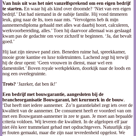
Van huis uit was het niet vanzelfsprekend om een eigen bedrijf
te starten.
En waar hij als kind over droomde? ‘Niet van een eigen
bedrijf.’ Dat had niemand in de nabije familie. Hij vond timmeren
leuk, ging naar de lts, toen naar mts. ‘Vervolgens heb ik mijn
aannemersdiploma gehaald met alles wat daarbij hoort, calculeren,
werkvoorbereiding, alles.’ Toen hij daarvoor allemaal was geslaagd
kwam pas de gedachte om voor zichzelf te beginnen. ‘Ja, dat bevalt
goed.’
Hij laat zijn nieuwe pand zien. Beneden ruime hal, spreekkamer,
mooie grote kantine en luxe toiletruimten. Lachend zegt hij terwijl
hij de deur opent: ‘Geen vrouwen in dienst, maar wel een
damestoilet.’ Boven royale werkplekken, doorkijk naar de loods en
nog een overlegruimte.
Trots?
‘Jazeker, dat ben ik!’
Een bedrijf met bouwgarantie, aangesloten bij de
brancheorganisatie Bouwgarant, hét keurmerk in de bouw
.
‘Dat heeft niet iedere aannemer. Zo’n garantielabel zegt iets over de
kwaliteit van de aannemer. De consument heeft er voordeel van om
met een Bouwgarant-aannemer in zee te gaan. Je moet aan bepaalde
criteria voldoen. Wij leveren die kwaliteit. In de afgelopen elf jaar
niet één keer trammelant gehad met opdrachtgevers. Natuurlijk zijn
er fouten gemaakt, maar die zijn naar tevredenheid opgelost. We