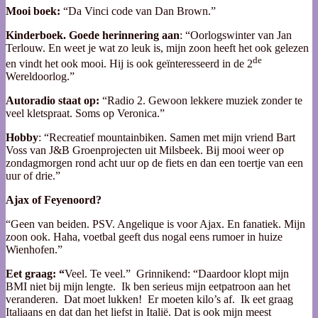
Mooi boek:
“Da Vinci code van Dan Brown.”
Kinderboek. Goede herinnering aan
: “Oorlogswinter van Jan
Terlouw. En weet je wat zo leuk is, mijn zoon heeft het ook gelezen
de
en vindt het ook mooi. Hij is ook geïnteresseerd in de 2
Wereldoorlog.”
Autoradio staat op:
“Radio 2. Gewoon lekkere muziek zonder te
veel kletspraat. Soms op Veronica.”
Hobby
: “Recreatief mountainbiken. Samen met mijn vriend Bart
Voss van J&B Groenprojecten uit Milsbeek. Bij mooi weer op
zondagmorgen rond acht uur op de fiets en dan een toertje van een
uur of drie.”
Ajax of Feyenoord?
“Geen van beiden. PSV. Angelique is voor Ajax. En fanatiek. Mijn
zoon ook. Haha, voetbal geeft dus nogal eens rumoer in huize
Wienhofen.”
Eet graag: “
Veel. Te veel.” Grinnikend: “Daardoor klopt mijn
BMI niet bij mijn lengte. Ik ben serieus mijn eetpatroon aan het
veranderen. Dat moet lukken! Er moeten kilo’s af. Ik eet graag
Italiaans en dat dan het liefst in Italië. Dat is ook mijn meest