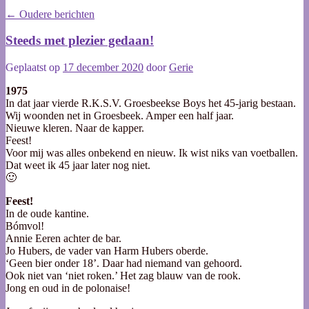
←
Oudere berichten
Steeds met plezier gedaan!
Geplaatst op
17 december 2020
door
Gerie
1975
In dat jaar vierde R.K.S.V. Groesbeekse Boys het 45-jarig bestaan.
Wij woonden net in Groesbeek. Amper een half jaar.
Nieuwe kleren. Naar de kapper.
Feest!
Voor mij was alles onbekend en nieuw. Ik wist niks van voetballen.
Dat weet ik 45 jaar later nog niet.
🙂
Feest!
In de oude kantine.
Bómvol!
Annie Eeren achter de bar.
Jo Hubers, de vader van Harm Hubers oberde.
‘Geen bier onder 18’. Daar had niemand van gehoord.
Ook niet van ‘niet roken.’ Het zag blauw van de rook.
Jong en oud in de polonaise!