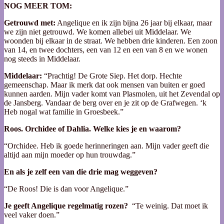
NOG MEER TOM:
Getrouwd met:
Angelique en ik zijn bijna 26 jaar bij elkaar, maar
we zijn niet getrouwd. We komen allebei uit Middelaar. We
woonden bij elkaar in de straat. We hebben drie kinderen. Een zoon
van 14, en twee dochters, een van 12 en een van 8 en we wonen
nog steeds in Middelaar.
Middelaar:
“Prachtig! De Grote Siep. Het dorp. Hechte
gemeenschap. Maar ik merk dat ook mensen van buiten er goed
kunnen aarden. Mijn vader komt van Plasmolen, uit het Zevendal op
de Jansberg. Vandaar de berg over en je zit op de Grafwegen. ‘k
Heb nogal wat familie in Groesbeek.”
Roos. Orchidee of Dahlia. Welke kies je en waarom?
“Orchidee. Heb ik goede herinneringen aan. Mijn vader geeft die
altijd aan mijn moeder op hun trouwdag.”
En als je zelf een van die drie mag weggeven?
“De Roos! Die is dan voor Angelique.”
Je geeft Angelique regelmatig rozen?
“Te weinig. Dat moet ik
veel vaker doen.”