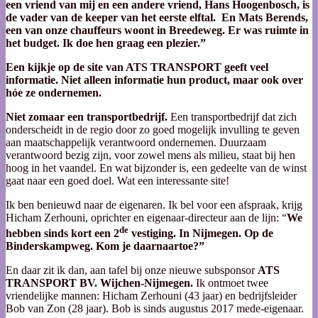
een vriend van mij en een andere vriend, Hans Hoogenbosch, is
de vader van de keeper van het eerste elftal. En Mats Berends,
een van onze chauffeurs woont in Breedeweg. Er was ruimte in
het budget. Ik doe hen graag een plezier.”
Een kijkje op de site van ATS TRANSPORT geeft veel
informatie. Niet alleen informatie hun product, maar ook over
hóe ze ondernemen.
Niet zomaar een transportbedrijf.
Een transportbedrijf dat zich
onderscheidt in de regio door zo goed mogelijk invulling te geven
aan maatschappelijk verantwoord ondernemen. Duurzaam
verantwoord bezig zijn, voor zowel mens als milieu, staat bij hen
hoog in het vaandel. En wat bijzonder is, een gedeelte van de winst
gaat naar een goed doel. Wat een interessante site!
Ik ben benieuwd naar de eigenaren. Ik bel voor een afspraak, krijg
Hicham Zerhouni, oprichter en eigenaar-directeur aan de lijn: “
We
de
hebben sinds kort een 2
vestiging. In Nijmegen. Op de
Binderskampweg. Kom je daarnaartoe?”
En daar zit ik dan, aan tafel bij onze nieuwe subsponsor
ATS
TRANSPORT
BV. Wijchen-Nijmegen.
Ik ontmoet twee
vriendelijke mannen: Hicham Zerhouni (43 jaar) en bedrijfsleider
Bob van Zon (28 jaar). Bob is sinds augustus 2017 mede-eigenaar.