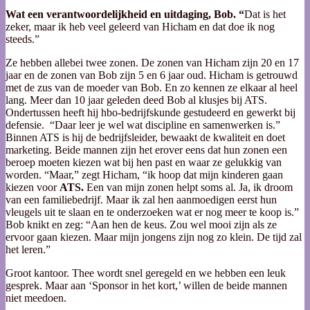
Wat een verantwoordelijkheid en uitdaging, Bob. “
Dat is het
zeker, maar ik heb veel geleerd van Hicham en dat doe ik nog
steeds.”
Ze hebben allebei twee zonen. De zonen van Hicham zijn 20 en 17
jaar en de zonen van Bob zijn 5 en 6 jaar oud. Hicham is getrouwd
met de zus van de moeder van Bob. En zo kennen ze elkaar al heel
lang. Meer dan 10 jaar geleden deed Bob al klusjes bij ATS.
Ondertussen heeft hij hbo-bedrijfskunde gestudeerd en gewerkt bij
defensie. “Daar leer je wel wat discipline en samenwerken is.”
Binnen ATS is hij de bedrijfsleider, bewaakt de kwaliteit en doet
marketing. Beide mannen zijn het erover eens dat hun zonen een
beroep moeten kiezen wat bij hen past en waar ze gelukkig van
worden. “Maar,” zegt Hicham, “ik hoop dat mijn kinderen gaan
kiezen voor
ATS.
Een van mijn zonen helpt soms al. Ja, ik droom
van een familiebedrijf. Maar ik zal hen aanmoedigen eerst hun
vleugels uit te slaan en te onderzoeken wat er nog meer te koop is.”
Bob knikt en zeg: “Aan hen de keus. Zou wel mooi zijn als ze
ervoor gaan kiezen. Maar mijn jongens zijn nog zo klein. De tijd zal
het leren.”
Groot kantoor. Thee wordt snel geregeld en we hebben een leuk
gesprek. Maar aan ‘Sponsor in het kort,’ willen de beide mannen
niet meedoen.