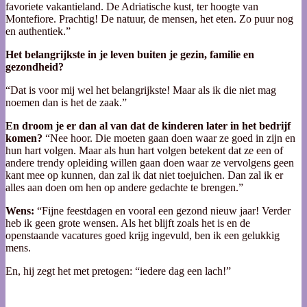
favoriete vakantieland. De Adriatische kust, ter hoogte van
Montefiore. Prachtig! De natuur, de mensen, het eten. Zo puur nog
en authentiek.”
Het belangrijkste in je leven buiten je gezin, familie en
gezondheid?
“Dat is voor mij wel het belangrijkste! Maar als ik die niet mag
noemen dan is het de zaak.”
En droom je er dan al van dat de kinderen later in het bedrijf
komen?
“Nee hoor. Die moeten gaan doen waar ze goed in zijn en
hun hart volgen. Maar als hun hart volgen betekent dat ze een of
andere trendy opleiding willen gaan doen waar ze vervolgens geen
kant mee op kunnen, dan zal ik dat niet toejuichen. Dan zal ik er
alles aan doen om hen op andere gedachte te brengen.”
Wens:
“Fijne feestdagen en vooral een gezond nieuw jaar! Verder
heb ik geen grote wensen. Als het blijft zoals het is en de
openstaande vacatures goed krijg ingevuld, ben ik een gelukkig
mens.
En, hij zegt het met pretogen: “iedere dag een lach!”