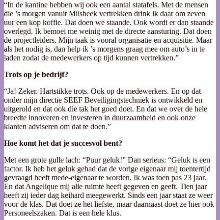
“In de kantine hebben wij ook een aantal statafels. Met de mensen
die ’s morgen vanuit Milsbeek vertrekken drink ik daar om zeven
uur een kop koffie. Dat doen we staande. Ook wordt er dan staande
overlegd. Ik bemoei me weinig met de directe aansturing. Dat doen
de projectleiders. Mijn taak is vooral organisatie en acquisitie. Maar
als het nodig is, dan help ik ’s morgens graag mee om auto’s in te
laden zodat de medewerkers op tijd kunnen vertrekken.”
Trots op je bedrijf?
“Ja! Zeker. Hartstikke trots. Ook op de medewerkers. En op dat
onder mijn directie SEEF Beveiligingstechniek is ontwikkeld en
uitgerold en dat ook die tak het goed doet. En dat we over de hele
breedte innoveren en investeren in duurzaamheid en ook onze
klanten adviseren om dat te doen.”
Hoe komt het dat je succesvol bent?
Met een grote gulle lach: “Puur geluk!” Dan serieus: “Geluk is een
factor. Ik heb het geluk gehad dat de vorige eigenaar mij toentertijd
gevraagd heeft mede-eigenaar te worden. Ik was toen pas 23 jaar.
En dat Angelique mij alle ruimte heeft gegeven en geeft. Tien jaar
heeft zij ieder dag keihard meegewerkt. Sinds een jaar staat ze weer
voor de klas. Dat doet ze het liefste, maar daarnaast doet ze hier ook
Personeelszaken. Dat is een hele klus.