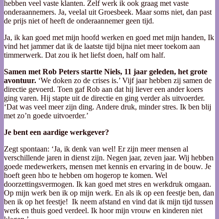
hebben veel vaste klanten. Zelf werk ik ook graag met vaste
onderaannemers. Ja, veelal uit Groesbeek. Maar soms niet, dan past
de prijs niet of heeft de onderaannemer geen tijd.
Ja, ik kan goed met mijn hoofd werken en goed met mijn handen, Ik
vind het jammer dat ik de laatste tijd bijna niet meer toekom aan
timmerwerk. Dat zou ik het liefst doen, half om half.
Samen met Rob Peters startte Niels, 11 jaar geleden, het grote
avontuur.
‘We doken zo de crises is.’ Vijf jaar hebben zij samen de
directie gevoerd. Toen gaf Rob aan dat hij liever een ander koers
ging varen. Hij stapte uit de directie en ging verder als uitvoerder.
‘Dat was veel meer zijn ding. Andere druk, minder stres. Ik ben blij
met zo’n goede uitvoerder.’
Je bent een aardige werkgever?
Zegt spontaan: ‘Ja, ik denk van wel! Er zijn meer mensen al
verschillende jaren in dienst zijn. Negen jaar, zeven jaar. Wij hebben
goede medewerkers, mensen met kennis en ervaring in de bouw. Je
hoeft geen hbo te hebben om hogerop te komen. Wel
doorzettingsvermogen. Ik kan goed met stres en werkdruk omgaan.
Op mijn werk ben ik op mijn werk. En als ik op een feestje ben, dan
ben ik op het feestje! Ik neem afstand en vind dat ik mijn tijd tussen
werk en thuis goed verdeel. Ik hoor mijn vrouw en kinderen niet