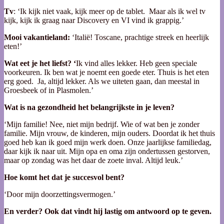
Tv
: ‘Ik kijk niet vaak, kijk meer op de tablet. Maar als ik wel tv
kijk, kijk ik graag naar Discovery en VI vind ik grappig.’
Mooi vakantieland:
‘Italië! Toscane, prachtige streek en heerlijk
eten!’
Wat eet je het liefst? ‘
Ik vind alles lekker. Heb geen speciale
voorkeuren. Ik ben wat je noemt een goede eter. Thuis is het eten
erg goed. Ja, altijd lekker. Als we uiteten gaan, dan meestal in
Groesbeek of in Plasmolen.’
Wat is na gezondheid het belangrijkste in je leven?
‘Mijn familie! Nee, niet mijn bedrijf. Wie of wat ben je zonder
familie. Mijn vrouw, de kinderen, mijn ouders. Doordat ik het thuis
goed heb kan ik goed mijn werk doen. Onze jaarlijkse familiedag,
daar kijk ik naar uit. Mijn opa en oma zijn ondertussen gestorven,
maar op zondag was het daar de zoete inval. Altijd leuk.’
Hoe komt het dat je succesvol bent?
‘Door mijn doorzettingsvermogen.’
En verder? Ook dat vindt hij lastig om antwoord op te geven.