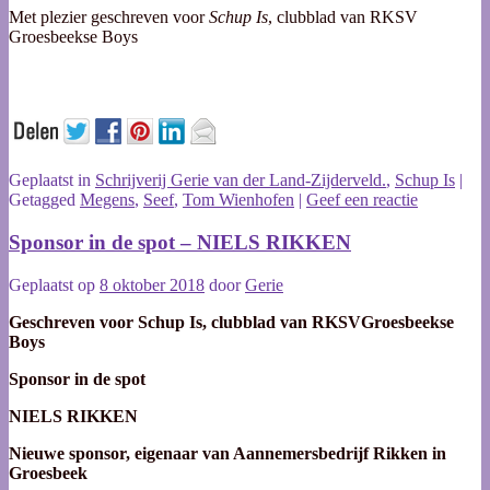
Met plezier geschreven voor
Schup Is
, clubblad van RKSV
Groesbeekse Boys
Geplaatst in
Schrijverij Gerie van der Land-Zijderveld.
,
Schup Is
|
Getagged
Megens
,
Seef
,
Tom Wienhofen
|
Geef een reactie
Sponsor in de spot – NIELS RIKKEN
Geplaatst op
8 oktober 2018
door
Gerie
Geschreven voor Schup Is, clubblad van RKSVGroesbeekse
Boys
Sponsor in de spot
NIELS RIKKEN
Nieuwe sponsor, eigenaar van Aannemersbedrijf Rikken in
Groesbeek