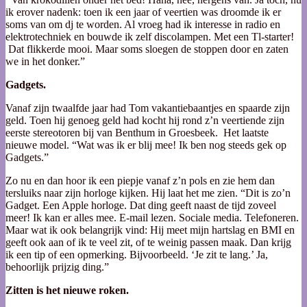
ik erover nadenk: toen ik een jaar of veertien was droomde ik er
soms van om dj te worden. Al vroeg had ik interesse in radio en
elektrotechniek en bouwde ik zelf discolampen. Met een Tl-starter!
Dat flikkerde mooi. Maar soms sloegen de stoppen door en zaten
we in het donker.”
Gadgets.
Vanaf zijn twaalfde jaar had Tom vakantiebaantjes en spaarde zijn
geld. Toen hij genoeg geld had kocht hij rond z’n veertiende zijn
eerste stereotoren bij van Benthum in Groesbeek. Het laatste
nieuwe model. “Wat was ik er blij mee! Ik ben nog steeds gek op
Gadgets.”
Zo nu en dan hoor ik een piepje vanaf z’n pols en zie hem dan
tersluiks naar zijn horloge kijken. Hij laat het me zien. “Dit is zo’n
Gadget. Een Apple horloge. Dat ding geeft naast de tijd zoveel
meer! Ik kan er alles mee. E-mail lezen. Sociale media. Telefoneren.
Maar wat ik ook belangrijk vind: Hij meet mijn hartslag en BMI en
geeft ook aan of ik te veel zit, of te weinig passen maak. Dan krijg
ik een tip of een opmerking. Bijvoorbeeld. ‘Je zit te lang.’ Ja,
behoorlijk prijzig ding.”
Zitten is het nieuwe roken.