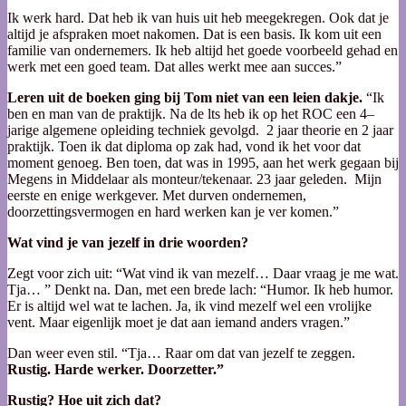
Ik werk hard. Dat heb ik van huis uit heb meegekregen. Ook dat je
altijd je afspraken moet nakomen. Dat is een basis. Ik kom uit een
familie van ondernemers. Ik heb altijd het goede voorbeeld gehad en
werk met een goed team. Dat alles werkt mee aan succes.”
Leren uit de boeken ging bij Tom niet van een leien dakje.
“Ik
ben en man van de praktijk. Na de lts heb ik op het ROC een 4–
jarige algemene opleiding techniek gevolgd. 2 jaar theorie en 2 jaar
praktijk. Toen ik dat diploma op zak had, vond ik het voor dat
moment genoeg. Ben toen, dat was in 1995, aan het werk gegaan bij
Megens in Middelaar als monteur/tekenaar. 23 jaar geleden. Mijn
eerste en enige werkgever. Met durven ondernemen,
doorzettingsvermogen en hard werken kan je ver komen.”
Wat vind je van jezelf in drie woorden?
Zegt voor zich uit: “Wat vind ik van mezelf… Daar vraag je me wat.
Tja… ” Denkt na. Dan, met een brede lach: “Humor. Ik heb humor.
Er is altijd wel wat te lachen. Ja, ik vind mezelf wel een vrolijke
vent. Maar eigenlijk moet je dat aan iemand anders vragen.”
Dan weer even stil. “Tja… Raar om dat van jezelf te zeggen.
Rustig. Harde werker. Doorzetter.”
Rustig? Hoe uit zich dat?