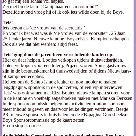
Jo gaf mij een schaal vol hapjes.
Zei met brede lach: “Ga jij maar eens mooi rond!”
Dezelfde avond vroeg hij of ik ook iets wilde doen bij de Boys.
‘Iets’
Iets begon als ‘de vrouw van de secretaris.’
En voor ik het wist was ik ‘de vrouw van de voorzitter’. 25 Jaar.
25 Leuke jaren. Nieuwe kantine. Boysreisjes. Kampioenschappen.
Ook als we dat niet werden: altijd feest.
‘Iets’ ging door de jaren heen verschillende kanten op.
Hier en daar helpen. Lootjes verkopen tijdens thuiswedstrijden.
Loten verkopen voor een loterij. Prijzen scoren. Soms gastvrouw
zijn in de bestuurskamer bij thuiswedstrijden of tijdens Nieuwjaars-
of kampioenrecepties.
Helpen om de Schup Is nog leuker en nog mooier te maken,
jeugdpagina, sponsors in de spot zetten, of een vip interviewen.
‘Iets’ was ook samen met Elza Bouten nieuwe lampen scoren voor
in de kantine en voetbalplaatjesboeken maken met Mariska Derksen.
In de sponsorcommissie helpen om activiteiten rondom sponsors
meer inhoud te geven en daarvoor leuke dingen verzinnen. Beetje
PR, nieuwe sponsors in huis halen en de FB-pagina Groesbeekse
Boys Sponsorcommissie op de kaart zetten.
En nu stop ik ermee.
Agile Welzijn Groesbeek is op mijn pad gekomen. Een jong