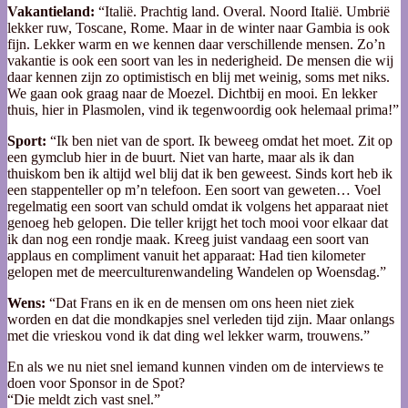
Vakantieland:
“Italië. Prachtig land. Overal. Noord Italië. Umbrië
lekker ruw, Toscane, Rome. Maar in de winter naar Gambia is ook
fijn. Lekker warm en we kennen daar verschillende mensen. Zo’n
vakantie is ook een soort van les in nederigheid. De mensen die wij
daar kennen zijn zo optimistisch en blij met weinig, soms met niks.
We gaan ook graag naar de Moezel. Dichtbij en mooi. En lekker
thuis, hier in Plasmolen, vind ik tegenwoordig ook helemaal prima!”
Sport:
“Ik ben niet van de sport. Ik beweeg omdat het moet. Zit op
een gymclub hier in de buurt. Niet van harte, maar als ik dan
thuiskom ben ik altijd wel blij dat ik ben geweest. Sinds kort heb ik
een stappenteller op m’n telefoon. Een soort van geweten… Voel
regelmatig een soort van schuld omdat ik volgens het apparaat niet
genoeg heb gelopen. Die teller krijgt het toch mooi voor elkaar dat
ik dan nog een rondje maak. Kreeg juist vandaag een soort van
applaus en compliment vanuit het apparaat: Had tien kilometer
gelopen met de meerculturenwandeling Wandelen op Woensdag.”
Wens:
“Dat Frans en ik en de mensen om ons heen niet ziek
worden en dat die mondkapjes snel verleden tijd zijn. Maar onlangs
met die vrieskou vond ik dat ding wel lekker warm, trouwens.”
En als we nu niet snel iemand kunnen vinden om de interviews te
doen voor Sponsor in de Spot?
“Die meldt zich vast snel.”