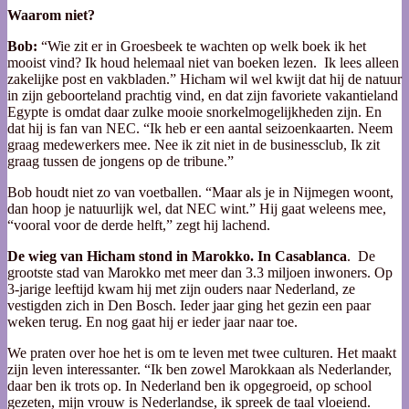
Waarom niet?
Bob:
“Wie zit er in Groesbeek te wachten op welk boek ik het
mooist vind? Ik houd helemaal niet van boeken lezen. Ik lees alleen
zakelijke post en vakbladen.” Hicham wil wel kwijt dat hij de natuur
in zijn geboorteland prachtig vind, en dat zijn favoriete vakantieland
Egypte is omdat daar zulke mooie snorkelmogelijkheden zijn. En
dat hij is fan van NEC. “Ik heb er een aantal seizoenkaarten. Neem
graag medewerkers mee. Nee ik zit niet in de businessclub, Ik zit
graag tussen de jongens op de tribune.”
Bob houdt niet zo van voetballen. “Maar als je in Nijmegen woont,
dan hoop je natuurlijk wel, dat NEC wint.” Hij gaat weleens mee,
“vooral voor de derde helft,” zegt hij lachend.
De wieg van Hicham stond in Marokko. In Casablanca
. De
grootste stad van Marokko met meer dan 3.3 miljoen inwoners. Op
3-jarige leeftijd kwam hij met zijn ouders naar Nederland, ze
vestigden zich in Den Bosch. Ieder jaar ging het gezin een paar
weken terug. En nog gaat hij er ieder jaar naar toe.
We praten over hoe het is om te leven met twee culturen. Het maakt
zijn leven interessanter. “Ik ben zowel Marokkaan als Nederlander,
daar ben ik trots op. In Nederland ben ik opgegroeid, op school
gezeten, mijn vrouw is Nederlandse, ik spreek de taal vloeiend.