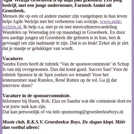
bedrijf, met een jonge ondernemer, Farnosh Amini uit
Groesbeek.
Mensen die op een of andere manier zijn vastgelopen in hun leven
helpt Agile Welzijn met het verbeteren van welzijn.
www.agile-
welzijn.nl.
Ik help o.a. met pr en met meerculturenwandeling
Wandelen op Woensdag (en op maandag) in Groesbeek. En door
een aardige jongen uit Groesbeek die geboren is in Iran, ben ik
gevraagd om zijn taalmaatje te zijn. Dat is zo leuk! Zeker als je ziet
dat je maatje er gelukkiger van wordt.
Vacatures
Sandra Eeren heeft de rubriek ‘Van de sponsorcommissie’ in Schup
Is van mij overgenomen. Dus dat komt goed. Succes San! Voor de
rubriek Sponsor in de Spot zoeken we iemand! Voor het
lentenummer staat Rutolux, René Rutten op de rol. Ga jij dat
interview doen?
Vacature in de sponsorcommissie.
Informeer bij Harm, Rob, Elza en Sandra wat die commissie doet en
wat jouw taak kan zijn.
Dat kan persoonlijk of via info sponsoring@groesbeekseboys.nl
Mooie club, R.K.S.V. Groesbeekse Boys. De slogan klopt. Méér
dan voetbal alleen!