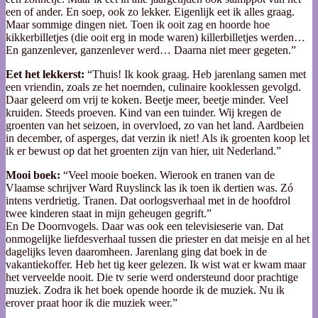
een of ander. En soep, ook zo lekker. Eigenlijk eet ik alles graag.
Maar sommige dingen niet. Toen ik ooit zag en hoorde hoe
kikkerbilletjes (die ooit erg in mode waren) killerbilletjes werden…
En ganzenlever, ganzenlever werd… Daarna niet meer gegeten.”
Eet het lekkerst:
“Thuis! Ik kook graag. Heb jarenlang samen met
een vriendin, zoals ze het noemden, culinaire kooklessen gevolgd.
Daar geleerd om vrij te koken. Beetje meer, beetje minder. Veel
kruiden. Steeds proeven. Kind van een tuinder. Wij kregen de
groenten van het seizoen, in overvloed, zo van het land. Aardbeien
in december, of asperges, dat verzin ik niet! Als ik groenten koop let
ik er bewust op dat het groenten zijn van hier, uit Nederland.”
Mooi boek:
“Veel mooie boeken. Wierook en tranen van de
Vlaamse schrijver Ward Ruyslinck las ik toen ik dertien was. Zó
intens verdrietig. Tranen. Dat oorlogsverhaal met in de hoofdrol
twee kinderen staat in mijn geheugen gegrift.”
En De Doornvogels. Daar was ook een televisieserie van. Dat
onmogelijke liefdesverhaal tussen die priester en dat meisje en al het
dagelijks leven daaromheen. Jarenlang ging dat boek in de
vakantiekoffer. Heb het tig keer gelezen. Ik wist wat er kwam maar
het verveelde nooit. Die tv serie werd ondersteund door prachtige
muziek. Zodra ik het boek opende hoorde ik de muziek. Nu ik
erover praat hoor ik die muziek weer.”