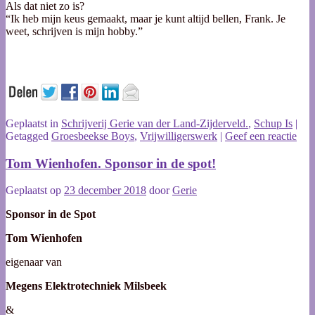
Als dat niet zo is?
“Ik heb mijn keus gemaakt, maar je kunt altijd bellen, Frank. Je
weet, schrijven is mijn hobby.”
Geplaatst in
Schrijverij Gerie van der Land-Zijderveld.
,
Schup Is
|
Getagged
Groesbeekse Boys
,
Vrijwilligerswerk
|
Geef een reactie
Tom Wienhofen. Sponsor in de spot!
Geplaatst op
23 december 2018
door
Gerie
Sponsor in de Spot
Tom Wienhofen
eigenaar van
Megens Elektrotechniek Milsbeek
&