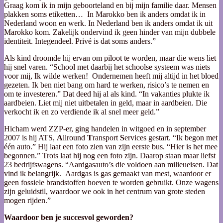
Graag kom ik in mijn geboorteland en bij mijn familie daar. Mensen
plakken soms etiketten… In Marokko ben ik anders omdat ik in
Nederland woon en werk. In Nederland ben ik anders omdat ik uit
Marokko kom. Zakelijk ondervind ik geen hinder van mijn dubbele
identiteit. Integendeel. Privé is dat soms anders.”
Als kind droomde hij ervan om piloot te worden, maar die wens liet
hij snel varen. “School met daarbij het schoolse systeem was niets
voor mij, Ik wilde werken! Ondernemen heeft mij altijd in het bloed
gezeten. Ik ben niet bang om hard te werken, risico’s te nemen en
om te investeren.” Dat deed hij al als kind. “In vakanties plukte ik
aardbeien. Liet mij niet uitbetalen in geld, maar in aardbeien. Die
verkocht ik en zo verdiende ik al snel meer geld.”
Hicham werd ZZP-er, ging handelen in witgoed en in september
2007 is hij ATS,
A
llround
T
ransport
S
ervices gestart. “Ik begon met
één auto.” Hij laat een foto zien van zijn eerste bus. “Hier is het mee
begonnen.” Trots laat hij nog een foto zijn. Daarop staan maar liefst
23 bedrijfswagens. “Aardgasauto’s die voldoen aan milieueisen. Dat
vind ik belangrijk. Aardgas is gas gemaakt van mest, waardoor er
geen fossiele brandstoffen hoeven te worden gebruikt. Onze wagens
zijn geluidstil, waardoor we ook in het centrum van grote steden
mogen rijden.”
Waardoor ben je succesvol geworden?