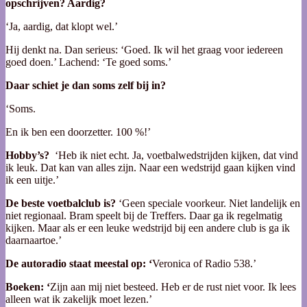
opschrijven? Aardig?
‘Ja, aardig, dat klopt wel.’
Hij denkt na. Dan serieus: ‘Goed. Ik wil het graag voor iedereen
goed doen.’ Lachend: ‘Te goed soms.’
Daar schiet je dan soms zelf bij in?
‘Soms.
En ik ben een doorzetter. 100 %!’
Hobby’s?
‘Heb ik niet echt. Ja, voetbalwedstrijden kijken, dat vind
ik leuk. Dat kan van alles zijn. Naar een wedstrijd gaan kijken vind
ik een uitje.’
De beste voetbalclub is?
‘Geen speciale voorkeur. Niet landelijk en
niet regionaal. Bram speelt bij de Treffers. Daar ga ik regelmatig
kijken. Maar als er een leuke wedstrijd bij een andere club is ga ik
daarnaartoe.’
De autoradio staat meestal op: ‘
Veronica of Radio 538.’
Boeken: ‘
Zijn aan mij niet besteed. Heb er de rust niet voor. Ik lees
alleen wat ik zakelijk moet lezen.’