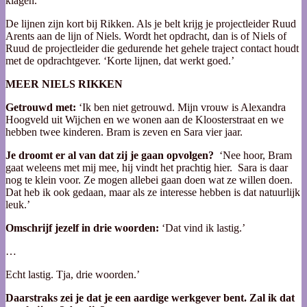
klagen.’
De lijnen zijn kort bij Rikken. Als je belt krijg je projectleider Ruud
Arents aan de lijn of Niels. Wordt het opdracht, dan is of Niels of
Ruud de projectleider die gedurende het gehele traject contact houdt
met de opdrachtgever. ‘Korte lijnen, dat werkt goed.’
MEER NIELS RIKKEN
Getrouwd met:
‘Ik ben niet getrouwd. Mijn vrouw is Alexandra
Hoogveld uit Wijchen en we wonen aan de Kloosterstraat en we
hebben twee kinderen. Bram is zeven en Sara vier jaar.
Je droomt er al van dat zij je gaan opvolgen?
‘Nee hoor, Bram
gaat weleens met mij mee, hij vindt het prachtig hier. Sara is daar
nog te klein voor. Ze mogen allebei gaan doen wat ze willen doen.
Dat heb ik ook gedaan, maar als ze interesse hebben is dat natuurlijk
leuk.’
Omschrijf jezelf in drie woorden:
‘Dat vind ik lastig.’
…
Echt lastig. Tja, drie woorden.’
Daarstraks zei je dat je een aardige werkgever bent. Zal ik dat