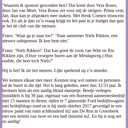
‘Waarom ik sponsor geworden ben? Dat komt door Vera Bouw,
door Jan van Moet. Vera Bouw zet voor mij de steigers. Prima vent,
Jan, daar kan je afspraken mee maken. Met Henk Coenen trouwens
ook. En als je dan zo’n vraag krijgt en het past in je budget dan gun
je het de club van die mensen.
Frans: ‘Waar ga je naar toe?’ ‘Naar aannemer Niels Rikken, een
nieuwe subsponsor. Ik ken hem niet.’
Frans: ‘Niels Rikken? Dat kan goed de zoon van Wim en Ria
Rikken zijn. (Onze vroegere buren aan de Mesdagweg.) Hun
oudste, die heet toch Niels?’
Hij is het! Ik zie het meteen. Lijkt sprekend op z’n moeder.
We kennen elkaar niet meer. Kennen nog wel namen en personen
uit de buurt in die tijd. Het is lang geleden, meer dan 32/33 jaar. Ik
herinner hem als een aardig blond mannetje. Beetje verlegen.
Inmiddels is hij 39 jaar, eigenaar van een florerend aannemersbedrijf
met 15 mannen in dienst; rijden er 7 glanzende Ford bedrijfswagens
met bedrijfslogo rond en is hij sinds oktober 2017 gevestigd in een
nieuw pand van ruim achthonderd m2 aan De Ren in Groesbeek
met een terrein van twee en een half duizend m2. En hij is nog net
zo aardig!