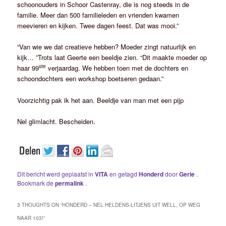
schoonouders in Schoor Castenray, die is nog steeds in de
familie. Meer dan 500 familieleden en vrienden kwamen
meevieren en kijken. Twee dagen feest. Dat was mooi.”
“Van wie we dat creatieve hebben? Moeder zingt natuurlijk en
kijk… ”Trots laat Geerte een beeldje zien. “Dit maakte moeder op
ste
haar 99
verjaardag. We hebben toen met de dochters en
schoondochters een workshop boetseren gedaan.”
Voorzichtig pak ik het aan. Beeldje van man met een pijp
Nel glimlacht. Bescheiden.
Dit bericht werd geplaatst in
VITA
en getagd
Honderd
door
Gerie
.
Bookmark de
permalink
.
3 THOUGHTS ON “
HONDERD – NEL HELDENS-LITJENS UIT WELL, OP WEG
NAAR 103!
”