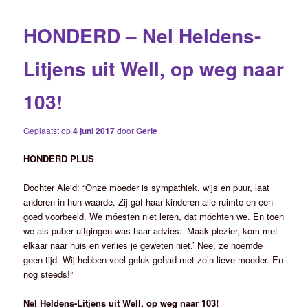
HONDERD – Nel Heldens-
Litjens uit Well, op weg naar
103!
Geplaatst op
4 juni 2017
door
Gerie
HONDERD PLUS
Dochter Aleid: “Onze moeder is sympathiek, wijs en puur, laat
anderen in hun waarde. Zij gaf haar kinderen alle ruimte en een
goed voorbeeld. We móesten niet leren, dat móchten we. En toen
we als puber uitgingen was haar advies: ‘Maak plezier, kom met
elkaar naar huis en verlies je geweten niet.’ Nee, ze noemde
geen tijd. Wij hebben veel geluk gehad met zo’n lieve moeder. En
nog steeds!”
Nel Heldens-Litjens uit Well, op weg naar 103!