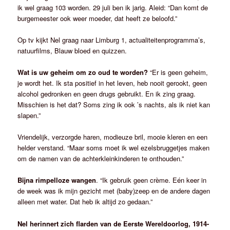
ik wel graag 103 worden. 29 juli ben ik jarig. Aleid: “Dan komt de
burgemeester ook weer moeder, dat heeft ze beloofd.”
Op tv kijkt Nel graag naar Limburg 1, actualiteitenprogramma’s,
natuurfilms, Blauw bloed en quizzen.
Wat is uw geheim om zo oud te worden?
“Er is geen geheim,
je wordt het. Ik sta positief in het leven, heb nooit gerookt, geen
alcohol gedronken en geen drugs gebruikt. En ik zing graag.
Misschien is het dat? Soms zing ik ook ’s nachts, als ik niet kan
slapen.”
Vriendelijk, verzorgde haren, modieuze bril, mooie kleren en een
helder verstand. “Maar soms moet ik wel ezelsbruggetjes maken
om de namen van de achterkleinkinderen te onthouden.”
Bijna rimpelloze wangen
. “Ik gebruik geen crème. Eén keer in
de week was ik mijn gezicht met (baby)zeep en de andere dagen
alleen met water. Dat heb ik altijd zo gedaan.”
Nel herinnert zich flarden van de Eerste Wereldoorlog, 1914-