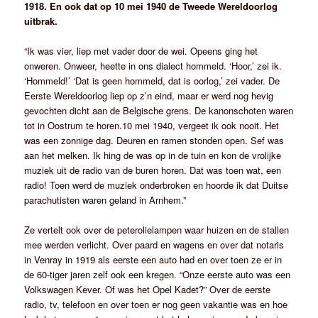
1918. En ook dat op 10 mei 1940 de Tweede Wereldoorlog
uitbrak.
“Ik was vier, liep met vader door de wei. Opeens ging het
onweren. Onweer, heette in ons dialect hommeld. ‘Hoor,’ zei ik.
‘Hommeld!’ ‘Dat is geen hommeld, dat is oorlog,’ zei vader. De
Eerste Wereldoorlog liep op z’n eind, maar er werd nog hevig
gevochten dicht aan de Belgische grens. De kanonschoten waren
tot in Oostrum te horen.10 mei 1940, vergeet ik ook nooit. Het
was een zonnige dag. Deuren en ramen stonden open. Sef was
aan het melken. Ik hing de was op in de tuin en kon de vrolijke
muziek uit de radio van de buren horen. Dat was toen wat, een
radio! Toen werd de muziek onderbroken en hoorde ik dat Duitse
parachutisten waren geland in Arnhem.”
Ze vertelt ook over de peterolielampen waar huizen en de stallen
mee werden verlicht. Over paard en wagens en over dat notaris
in Venray in 1919 als eerste een auto had en over toen ze er in
de 60-tiger jaren zelf ook een kregen. “Onze eerste auto was een
Volkswagen Kever. Of was het Opel Kadet?” Over de eerste
radio, tv, telefoon en over toen er nog geen vakantie was en hoe