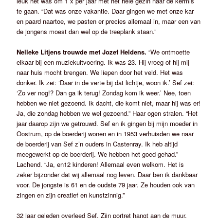
leuk het was om 1 x per jaar met het hele gezin naar de kermis
te gaan. “Dat was onze vakantie. Daar gingen we met onze kar
en paard naartoe, we pasten er precies allemaal in, maar een van
de jongens moest dan wel op de treeplank staan.”
Nelleke Litjens trouwde met Jozef Heldens.
“We ontmoette
elkaar bij een muziekuitvoering. Ik was 23. Hij vroeg of hij mij
naar huis mocht brengen. We liepen door het veld. Het was
donker. Ik zei: ‘Daar in de verte bij dat lichtje, woon ik.’ Sef zei:
‘Zo ver nog!? Dan ga ik terug! Zondag kom ik weer.’ Nee, toen
hebben we niet gezoend. Ik dacht, die komt niet, maar hij was er!
Ja, die zondag hebben we wel gezoend.” Haar ogen stralen. “Het
jaar daarop zijn we getrouwd. Sef en ik gingen bij mijn moeder in
Oostrum, op de boerderij wonen en in 1953 verhuisden we naar
de boerderij van Sef z’n ouders in Castenray. Ik heb altijd
meegewerkt op de boerderij. We hebben het goed gehad.”
Lachend. “Ja, en12 kinderen! Allemaal even welkom. Het is
zeker bijzonder dat wij allemaal nog leven. Daar ben ik dankbaar
voor. De jongste is 61 en de oudste 79 jaar. Ze houden ook van
zingen en zijn creatief en kunstzinnig.”
32 jaar geleden overleed Sef. Zijn portret hangt aan de muur,