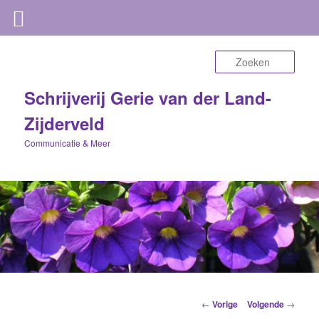
Zoek
Schrijverij Gerie van der Land-
Zijderveld
Communicatie & Meer
Berichtnavigatie
←
Vorige
Volgende
→