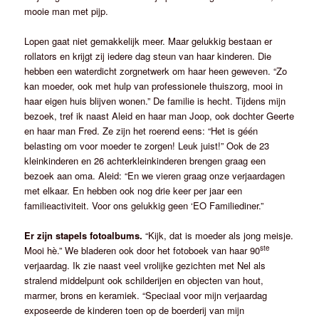
mooie man met pijp.
Lopen gaat niet gemakkelijk meer. Maar gelukkig bestaan er
rollators en krijgt zij iedere dag steun van haar kinderen. Die
hebben een waterdicht zorgnetwerk om haar heen geweven. “Zo
kan moeder, ook met hulp van professionele thuiszorg, mooi in
haar eigen huis blijven wonen.” De familie is hecht. Tijdens mijn
bezoek, tref ik naast Aleid en haar man Joop, ook dochter Geerte
en haar man Fred. Ze zijn het roerend eens: “Het is géén
belasting om voor moeder te zorgen! Leuk juist!” Ook de 23
kleinkinderen en 26 achterkleinkinderen brengen graag een
bezoek aan oma. Aleid: “En we vieren graag onze verjaardagen
met elkaar. En hebben ook nog drie keer per jaar een
familieactiviteit. Voor ons gelukkig geen ‘EO Familiediner.”
Er zijn stapels fotoalbums.
“Kijk, dat is moeder als jong meisje.
ste
Mooi hè.” We bladeren ook door het fotoboek van haar 90
verjaardag. Ik zie naast veel vrolijke gezichten met Nel als
stralend middelpunt ook schilderijen en objecten van hout,
marmer, brons en keramiek. “Speciaal voor mijn verjaardag
exposeerde de kinderen toen op de boerderij van mijn