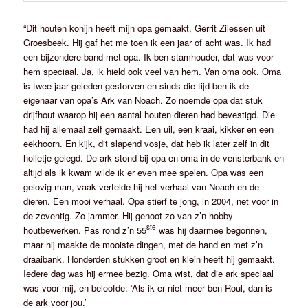
“Dit houten konijn heeft mijn opa gemaakt, Gerrit Zilessen uit
Groesbeek. Hij gaf het me toen ik een jaar of acht was. Ik had
een bijzondere band met opa. Ik ben stamhouder, dat was voor
hem speciaal. Ja, ik hield ook veel van hem. Van oma ook. Oma
is twee jaar geleden gestorven en sinds die tijd ben ik de
eigenaar van opa’s Ark van Noach. Zo noemde opa dat stuk
drijfhout waarop hij een aantal houten dieren had bevestigd. Die
had hij allemaal zelf gemaakt. Een uil, een kraai, kikker en een
eekhoorn. En kijk, dit slapend vosje, dat heb ik later zelf in dit
holletje gelegd. De ark stond bij opa en oma in de vensterbank en
altijd als ik kwam wilde ik er even mee spelen. Opa was een
gelovig man, vaak vertelde hij het verhaal van Noach en de
dieren. Een mooi verhaal. Opa stierf te jong, in 2004, net voor in
de zeventig. Zo jammer. Hij genoot zo van z’n hobby
ste
houtbewerken. Pas rond z’n 55
was hij daarmee begonnen,
maar hij maakte de mooiste dingen, met de hand en met z’n
draaibank. Honderden stukken groot en klein heeft hij gemaakt.
Iedere dag was hij ermee bezig. Oma wist, dat die ark speciaal
was voor mij, en beloofde: ‘Als ik er niet meer ben Roul, dan is
de ark voor jou.’