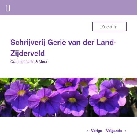
Zoek
Schrijverij Gerie van der Land-
Zijderveld
Communicatie & Meer
Berichtnavigatie
←
Vorige
Volgende
→