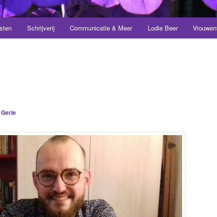
sten
Schrijverij
Communicatie & Meer
Lodie Beer
Vrouwen
r
Gerie