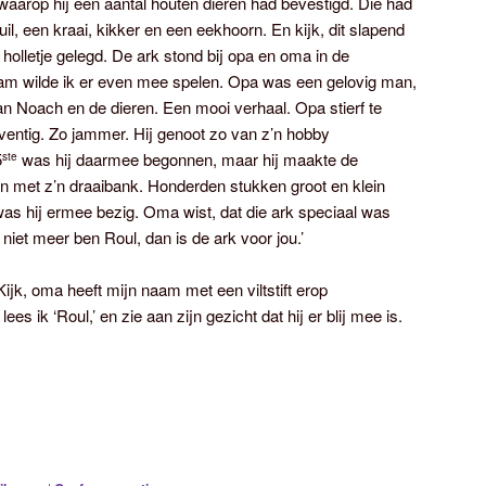
waarop hij een aantal houten dieren had bevestigd. Die had
uil, een kraai, kikker en een eekhoorn. En kijk, dit slapend
dit holletje gelegd. De ark stond bij opa en oma in de
kwam wilde ik er even mee spelen. Opa was een gelovig man,
van Noach en de dieren. Een mooi verhaal. Opa stierf te
zeventig. Zo jammer. Hij genoot zo van z’n hobby
5
was hij daarmee begonnen, maar hij maakte de
ste
n met z’n draaibank. Honderden stukken groot en klein
was hij ermee bezig. Oma wist, dat die ark speciaal was
r niet meer ben Roul, dan is de ark voor jou.’
Kijk, oma heeft mijn naam met een viltstift erop
 lees ik ‘Roul,’ en zie aan zijn gezicht dat hij er blij mee is.