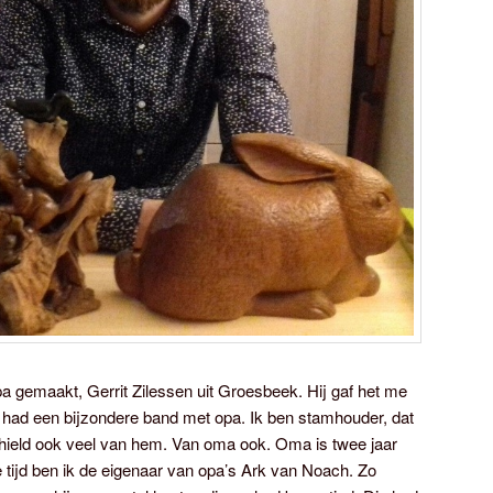
opa gemaakt, Gerrit Zilessen uit Groesbeek. Hij gaf het me
Ik had een bijzondere band met opa. Ik ben stamhouder, dat
 hield ook veel van hem. Van oma ook. Oma is twee jaar
 tijd ben ik de eigenaar van opa’s Ark van Noach. Zo