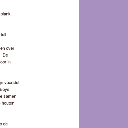
splank.
telt
oen over
. De
oor in
jn voorstel
 Boys.
 we samen
e houten
p de