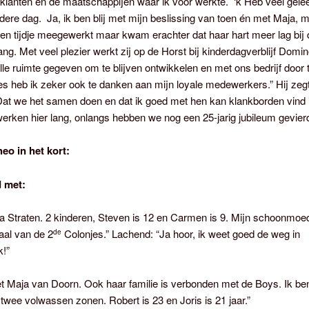
klanten en de maatschappijen waar ik voor werkte. ‘k Heb veel gelee
edere dag. Ja, ik ben blij met mijn beslissing van toen én met Maja, m
een tijdje meegewerkt maar kwam erachter dat haar hart meer lag bij 
ng. Met veel plezier werkt zij op de Horst bij kinderdagverblijf Domi
alle ruimte gegeven om te blijven ontwikkelen en met ons bedrijf door 
 heb ik zeker ook te danken aan mijn loyale medewerkers.” Hij zegt
Dat we het samen doen en dat ik goed met hen kan klankborden vind i
rken hier lang, onlangs hebben we nog een 25-jarig jubileum gevierd
eo in het kort:
 met:
a Straten. 2 kinderen, Steven is 12 en Carmen is 9. Mijn schoonmoed
aal van de 2
Colonjes.” Lachend: “Ja hoor, ik weet goed de weg in
de
!”
 Maja van Doorn. Ook haar familie is verbonden met de Boys. Ik ben
twee volwassen zonen. Robert is 23 en Joris is 21 jaar.”