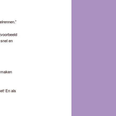
ielrennen.”
ijvoorbeeld
 snel en
e maken
et! En als