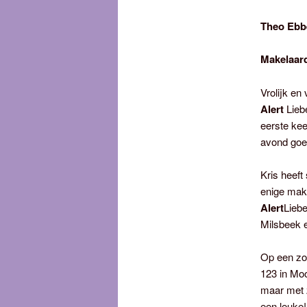
Theo Ebbe
Makelaard
Vrolijk en 
Alert
Lieb
eerste kee
avond goed
Kris heeft
enige make
Alert
Liebe
Milsbeek e
Op een zon
123 in Moo
maar met z
een leuke!