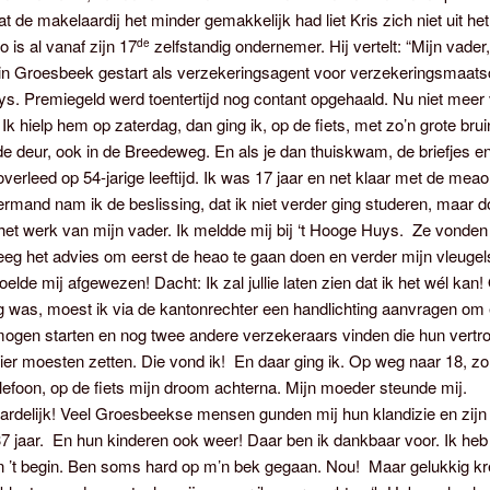
dat de makelaardij het minder gemakkelijk had liet Kris zich niet uit het
o is al vanaf zijn 17
zelfstandig ondernemer. Hij vertelt: “Mijn vader
de
in Groesbeek gestart als verzekeringsagent voor verzekeringsmaatsc
. Premiegeld werd toentertijd nog contant opgehaald. Nu niet meer 
. Ik hielp hem op zaterdag, dan ging ik, op de fiets, met zo’n grote brui
de deur, ook in de Breedeweg. En als je dan thuiskwam, de briefjes 
j overleed op 54-jarige leeftijd. Ik was 17 jaar en net klaar met de mea
rmand nam ik de beslissing, dat ik niet verder ging studeren, maar d
et werk van mijn vader. Ik meldde mij bij ‘t Hooge Huys. Ze vonden 
reeg het advies om eerst de heao te gaan doen en verder mijn vleugels
voelde mij afgewezen! Dacht: Ik zal jullie laten zien dat ik het wél kan
g was, moest ik via de kantonrechter een handlichting aanvragen om
 mogen starten en nog twee andere verzekeraars vinden die hun vertr
ier moesten zetten. Die vond ik! En daar ging ik. Op weg naar 18, z
lefoon, op de fiets mijn droom achterna. Mijn moeder steunde mij.
delijk! Veel Groesbeekse mensen gunden mij hun klandizie en zijn d
7 jaar. En hun kinderen ook weer! Daar ben ik dankbaar voor. Ik heb
n ’t begin. Ben soms hard op m’n bek gegaan. Nou! Maar gelukkig kr