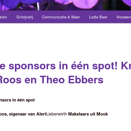
sten
Schrijverij
Communicatie & Meer
Lodie Beer
Vrouwen
e sponsors in één spot! Kr
Roos en Theo Ebbers
sors in één spot
oos, eigenaar van Alert
Lieberwirth
Makelaars uit Mook