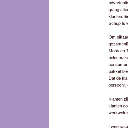
advertenti
graag att
klanten.
E
Schup Is 
Om elkaar 
gezamenli
Mook en T
onlosmakel
consument
pakket bie
Dat de kla
persoonlij
Klanten zi
klanten oo
werkweken
Twee raso