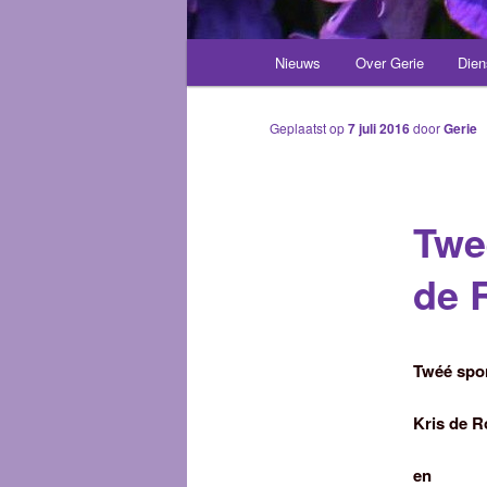
Hoofdmenu
Nieuws
Over Gerie
Dien
Spring
naar
Geplaatst op
7 juli 2016
door
Gerie
de
Twe
primaire
de 
inhoud
Twéé spon
Kris de R
en