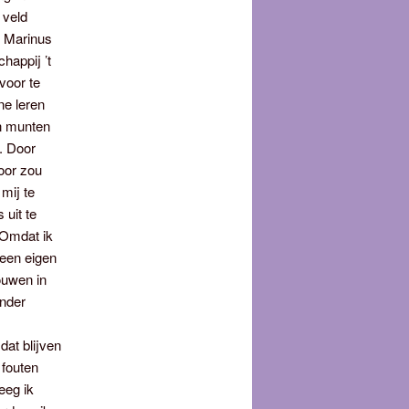
 veld
, Marinus
happij ’t
voor te
ne leren
en munten
o. Door
oor zou
mij te
 uit te
! Omdat ik
 een eigen
ouwen in
onder
at blijven
 fouten
eeg ik