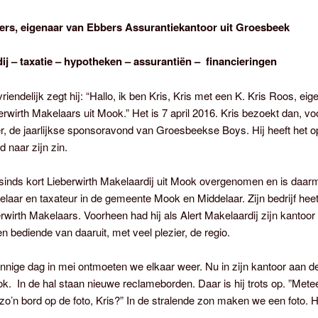
rs, eigenaar van Ebbers Assurantiekantoor uit Groesbeek
ij – taxatie – hypotheken – assurantiën – financieringen
vriendelijk zegt hij: “Hallo, ik ben Kris, Kris met een K. Kris Roos, ei
erwirth Makelaars uit Mook.” Het is 7 april 2016. Kris bezoekt dan, vo
r, de jaarlijkse sponsoravond van Groesbeekse Boys. Hij heeft het o
 naar zijn zin.
 sinds kort Lieberwirth Makelaardij uit Mook overgenomen en is daar
laar en taxateur in de gemeente Mook en Middelaar. Zijn bedrijf hee
rwirth Makelaars. Voorheen had hij als Alert Makelaardij zijn kantoor 
n bediende van daaruit, met veel plezier, de regio.
nige dag in mei ontmoeten we elkaar weer. Nu in zijn kantoor aan d
k. In de hal staan nieuwe reclameborden. Daar is hij trots op. ”Met
o’n bord op de foto, Kris?” In de stralende zon maken we een foto. H