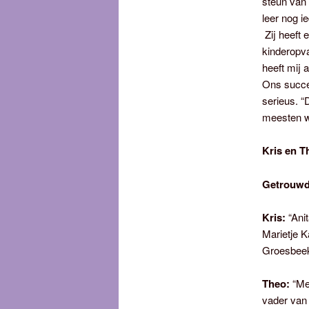
steun van 
leer nog i
Zij heeft 
kinderopva
heeft mij 
Ons succes
serieus. “
meesten we
Kris en Th
Getrouwd
Kris:
“Anit
Marietje K
Groesbeek
Theo:
“Met
vader van 