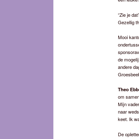
“Zie je da
Gezellig t
Mooi kanto
ondertusse
sponsoravo
de mogeli
andere da
Groesbeek
Theo Ebb
om samen j
Mijn vader
naar wedst
keet. Ik wa
De oplette