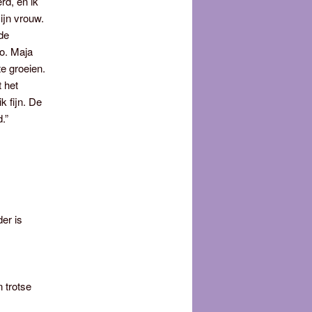
rd, en ik
ijn vrouw.
de
no. Maja
te groeien.
 het
k fijn. De
.”
er is
 trotse