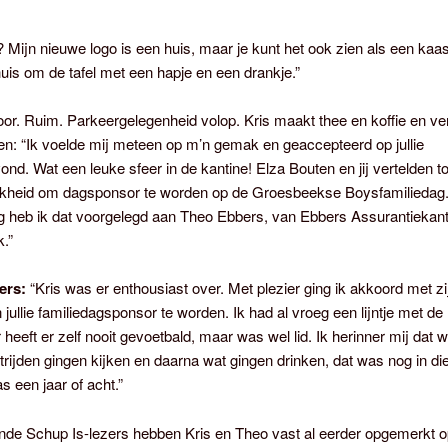
t? Mijn nieuwe logo is een huis, maar je kunt het ook zien als een kaa
huis om de tafel met een hapje en een drankje.”
or. Ruim. Parkeergelegenheid volop. Kris maakt thee en koffie en ver
n: “Ik voelde mij meteen op m’n gemak en geaccepteerd op jullie
nd. Wat een leuke sfeer in de kantine! Elza Bouten en jij vertelden t
jkheid om dagsponsor te worden op de Groesbeekse Boysfamiliedag
g heb ik dat voorgelegd aan Theo Ebbers, van Ebbers Assurantiekant
.”
ers:
“Kris was er enthousiast over. Met plezier ging ik akkoord met zi
ullie familiedagsponsor te worden. Ik had al vroeg een lijntje met de
 heeft er zelf nooit gevoetbald, maar was wel lid. Ik herinner mij dat
rijden gingen kijken en daarna wat gingen drinken, dat was nog in di
s een jaar of acht.”
nde Schup Is-lezers hebben Kris en Theo vast al eerder opgemerkt o