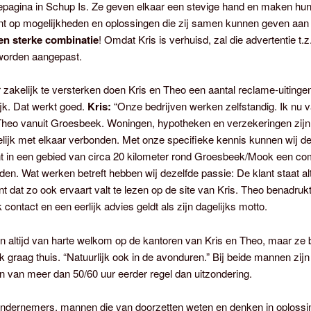
epagina in Schup Is. Ze geven elkaar een stevige hand en maken hun
ent op mogelijkheden en oplossingen die zij samen kunnen geven aan
en sterke combinatie
! Omdat Kris is verhuisd, zal die advertentie t.z.
worden aangepast.
zakelijk te versterken doen Kris en Theo een aantal reclame-uitinge
jk. Dat werkt goed.
Kris:
“Onze bedrijven werken zelfstandig. Ik nu v
heo vanuit Groesbeek. Woningen, hypotheken en verzekeringen zijn
ijk met elkaar verbonden. Met onze specifieke kennis kunnen wij d
 in een gebied van circa 20 kilometer rond Groesbeek/Mook een co
den. Wat werken betreft hebben wij dezelfde passie: De klant staat alt
nt dat zo ook ervaart valt te lezen op de site van Kris. Theo benadrukt
k contact en een eerlijk advies geldt als zijn dagelijks motto.
jn altijd van harte welkom op de kantoren van Kris en Theo, maar ze
k graag thuis. “Natuurlijk ook in de avonduren.” Bij beide mannen zijn
 van meer dan 50/60 uur eerder regel dan uitzondering.
ndernemers, mannen die van doorzetten weten en denken in oploss