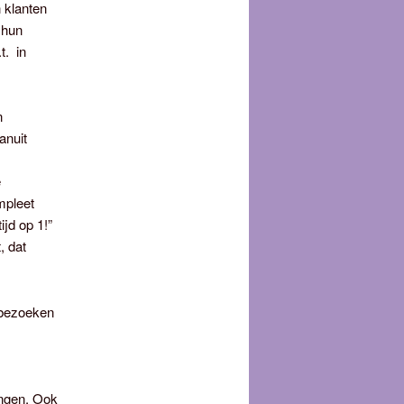
 klanten
 hun
t. in
n
anuit
e
mpleet
ijd op 1!”
, dat
 bezoeken
ingen. Ook