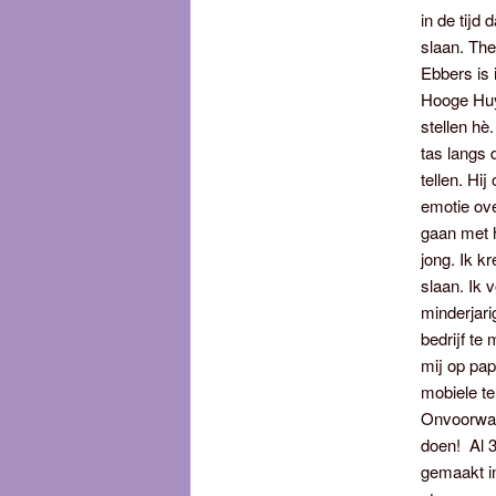
in de tijd 
slaan. The
Ebbers is 
Hooge Huys
stellen hè
tas langs 
tellen. Hi
emotie ove
gaan met h
jong. Ik k
slaan. Ik 
minderjari
bedrijf te
mij op pap
mobiele te
Onvoorwaar
doen! Al 3
gemaakt i