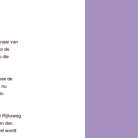
genaar van
or de
p die
mee de
t nu
in
e Rijksweg
een dan
et wordt