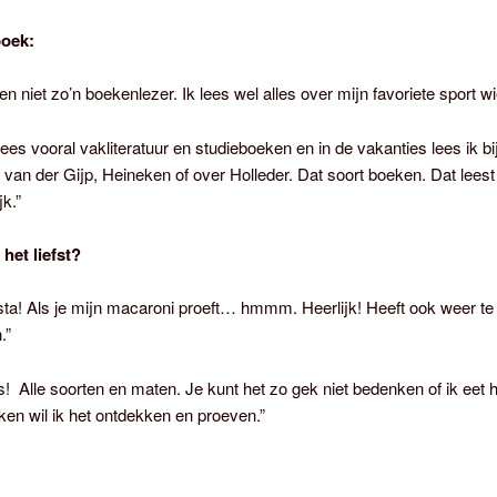
boek:
en niet zo’n boekenlezer. Ik lees wel alles over mijn favoriete sport w
lees vooral vakliteratuur en studieboeken en in de vakanties lees ik b
van der Gijp, Heineken of over Holleder. Dat soort boeken. Dat leest
k.”
 het liefst?
ta! Als je mijn macaroni proeft… hmmm. Heerlijk! Heeft ook weer t
.”
s! Alle soorten en maten. Je kunt het zo gek niet bedenken of ik eet h
t ken wil ik het ontdekken en proeven.”