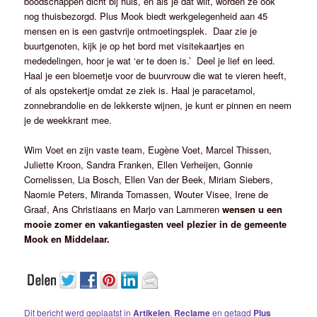
boodschappen dicht bij huis, en als je dat wilt, worden ze ook
nog thuisbezorgd. Plus Mook biedt werkgelegenheid aan 45
mensen en is een gastvrije ontmoetingsplek. Daar zie je
buurtgenoten, kijk je op het bord met visitekaartjes en
mededelingen, hoor je wat ‘er te doen is.’ Deel je lief en leed.
Haal je een bloemetje voor de buurvrouw die wat te vieren heeft,
of als opstekertje omdat ze ziek is. Haal je paracetamol,
zonnebrandolie en de lekkerste wijnen, je kunt er pinnen en neem
je de weekkrant mee.
Wim Voet en zijn vaste team, Eugène Voet, Marcel Thissen,
Juliette Kroon, Sandra Franken, Ellen Verheijen, Gonnie
Cornelissen, Lia Bosch, Ellen Van der Beek, Miriam Siebers,
Naomie Peters, Miranda Tomassen, Wouter Visee, Irene de
Graaf, Ans Christiaans en Marjo van Lammeren
wensen u een
mooie zomer en vakantiegasten veel plezier in de gemeente
Mook en Middelaar.
Dit bericht werd geplaatst in
Artikelen
,
Reclame
en getagd
Plus