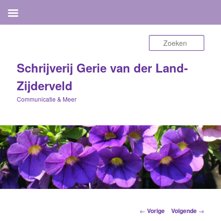
Zoek
Schrijverij Gerie van der Land-
Zijderveld
Communicatie & Meer
Berichtnavigatie
←
Vorige
Volgende
→