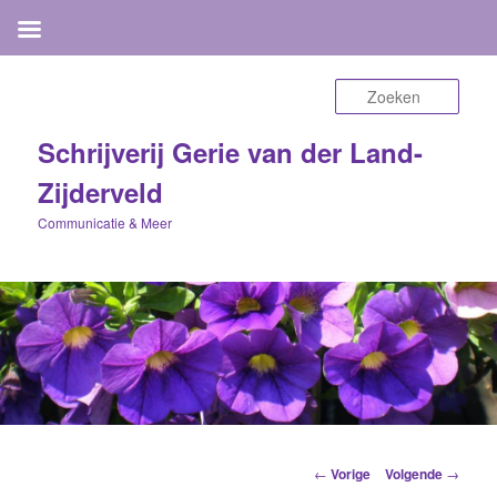
Zoek
Schrijverij Gerie van der Land-
Zijderveld
Communicatie & Meer
Berichtnavigatie
←
Vorige
Volgende
→