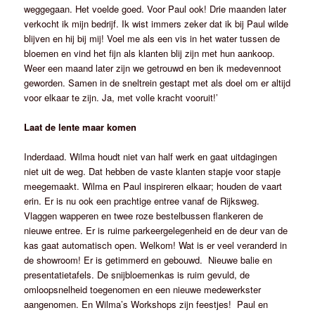
weggegaan. Het voelde goed. Voor Paul ook! Drie maanden later
verkocht ik mijn bedrijf. Ik wist immers zeker dat ik bij Paul wilde
blijven en hij bij mij! Voel me als een vis in het water tussen de
bloemen en vind het fijn als klanten blij zijn met hun aankoop.
Weer een maand later zijn we getrouwd en ben ik medevennoot
geworden. Samen in de sneltrein gestapt met als doel om er altijd
voor elkaar te zijn. Ja, met volle kracht vooruit!’
Laat de lente maar komen
Inderdaad. Wilma houdt niet van half werk en gaat uitdagingen
niet uit de weg. Dat hebben de vaste klanten stapje voor stapje
meegemaakt. Wilma en Paul inspireren elkaar; houden de vaart
erin. Er is nu ook een prachtige entree vanaf de Rijksweg.
Vlaggen wapperen en twee roze bestelbussen flankeren de
nieuwe entree. Er is ruime parkeergelegenheid en de deur van de
kas gaat automatisch open. Welkom! Wat is er veel veranderd in
de showroom! Er is getimmerd en gebouwd. Nieuwe balie en
presentatietafels. De snijbloemenkas is ruim gevuld, de
omloopsnelheid toegenomen en een nieuwe medewerkster
aangenomen. En Wilma’s Workshops zijn feestjes! Paul en