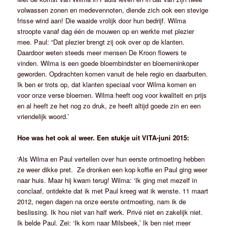
volwassen zonen en medevennoten, diende zich ook een stevige
frisse wind aan! Die waaide vrolijk door hun bedrijf. Wilma
stroopte vanaf dag één de mouwen op en werkte met plezier
mee. Paul: “Dat plezier brengt zij ook over op de klanten.
Daardoor weten steeds meer mensen De Kroon flowers te
vinden. Wilma is een goede bloembindster en bloemeninkoper
geworden. Opdrachten komen vanuit de hele regio en daarbuiten.
Ik ben er trots op, dat klanten speciaal voor Wilma komen en
voor onze verse bloemen. Wilma heeft oog voor kwaliteit en prijs
en al heeft ze het nog zo druk, ze heeft altijd goede zin en een
vriendelijk woord.’
Hoe was het ook al weer. Een stukje uit VITA-juni 2015:
‘Als Wilma en Paul vertellen over hun eerste ontmoeting hebben
ze weer dikke pret. Ze dronken een kop koffie en Paul ging weer
naar huis. Maar hij kwam terug! Wilma: ‘Ik ging met mezelf in
conclaaf, ontdekte dat ik met Paul kreeg wat ik wenste. 11 maart
2012, negen dagen na onze eerste ontmoeting, nam ik de
beslissing. Ik hou niet van half werk. Privé niet en zakelijk niet.
Ik belde Paul. Zei: ‘Ik kom naar Milsbeek,’ Ik ben niet meer