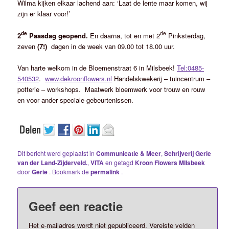
Wilma kijken elkaar lachend aan: ‘Laat de lente maar komen, wij
zijn er klaar voor!’
de
de
2
Paasdag geopend
.
En daarna, tot en met 2
Pinksterdag,
zeven
(7!)
dagen in de week van 09.00 tot 18.00 uur.
Van harte welkom in de Bloemenstraat 6 in Milsbeek!
Tel:0485-
540532
.
www.dekroonflowers.nl
Handelskwekerij – tuincentrum –
potterie – workshops. Maatwerk bloemwerk voor trouw en rouw
en voor ander speciale gebeurtenissen.
Dit bericht werd geplaatst in
Communicatie & Meer
,
Schrijverij Gerie
van der Land-Zijderveld.
,
VITA
en getagd
Kroon Flowers MIlsbeek
door
Gerie
. Bookmark de
permalink
.
Geef een reactie
Het e-mailadres wordt niet gepubliceerd.
Vereiste velden