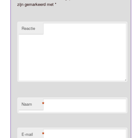
zijn gemarkeerd met
*
Reactie
*
Naam
*
E-mail