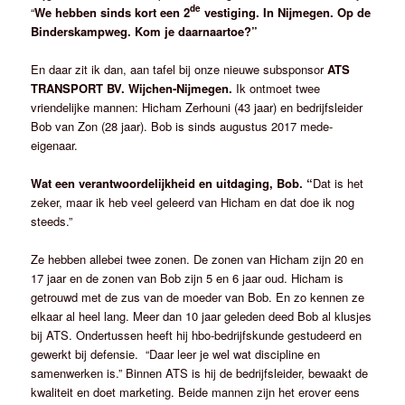
de
“
We hebben sinds kort een 2
vestiging. In Nijmegen. Op de
Binderskampweg. Kom je daarnaartoe?”
En daar zit ik dan, aan tafel bij onze nieuwe subsponsor
ATS
TRANSPORT
BV. Wijchen-Nijmegen.
Ik ontmoet twee
vriendelijke mannen: Hicham Zerhouni (43 jaar) en bedrijfsleider
Bob van Zon (28 jaar). Bob is sinds augustus 2017 mede-
eigenaar.
Wat een verantwoordelijkheid en uitdaging, Bob. “
Dat is het
zeker, maar ik heb veel geleerd van Hicham en dat doe ik nog
steeds.”
Ze hebben allebei twee zonen. De zonen van Hicham zijn 20 en
17 jaar en de zonen van Bob zijn 5 en 6 jaar oud. Hicham is
getrouwd met de zus van de moeder van Bob. En zo kennen ze
elkaar al heel lang. Meer dan 10 jaar geleden deed Bob al klusjes
bij ATS. Ondertussen heeft hij hbo-bedrijfskunde gestudeerd en
gewerkt bij defensie. “Daar leer je wel wat discipline en
samenwerken is.” Binnen ATS is hij de bedrijfsleider, bewaakt de
kwaliteit en doet marketing. Beide mannen zijn het erover eens