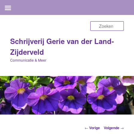
Zoek
Schrijverij Gerie van der Land-
Zijderveld
Communicatie & Meer
Berichtnavigatie
←
Vorige
Volgende
→