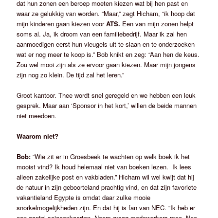
dat hun zonen een beroep moeten kiezen wat bij hen past en
waar ze gelukkig van worden. “Maar,” zegt Hicham, “ik hoop dat
mijn kinderen gaan kiezen voor
ATS.
Een van mijn zonen helpt
soms al. Ja, ik droom van een familiebedrijf. Maar ik zal hen
aanmoedigen eerst hun vleugels uit te slaan en te onderzoeken
wat er nog meer te koop is.” Bob knikt en zeg: “Aan hen de keus.
Zou wel mooi zijn als ze ervoor gaan kiezen. Maar mijn jongens
zijn nog zo klein. De tijd zal het leren.”
Groot kantoor. Thee wordt snel geregeld en we hebben een leuk
gesprek. Maar aan ‘Sponsor in het kort,’ willen de beide mannen
niet meedoen.
Waarom niet?
Bob:
“Wie zit er in Groesbeek te wachten op welk boek ik het
mooist vind? Ik houd helemaal niet van boeken lezen. Ik lees
alleen zakelijke post en vakbladen.” Hicham wil wel kwijt dat hij
de natuur in zijn geboorteland prachtig vind, en dat zijn favoriete
vakantieland Egypte is omdat daar zulke mooie
snorkelmogelijkheden zijn. En dat hij is fan van NEC. “Ik heb er
een aantal seizoenkaarten. Neem graag medewerkers mee. Nee