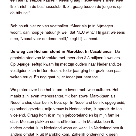
ik zit niet in de businessclub, Ik zit graag tussen de jongens op
de tribune.”
Bob houdt niet zo van voetballen. “Maar als je in Nijmegen
woont, dan hoop je natuurlijk wel, dat NEC wint.” Hij gaat weleens
mee, “vooral voor de derde helft,” zegt hij lachend.
De wieg van Hicham stond in Marokko. In Casablanca
. De
grootste stad van Marokko met meer dan 3.3 miljoen inwoners.
Op 3-jarige leeftijd kwam hij met zijn ouders naar Nederland, ze
vestigden zich in Den Bosch. Ieder jaar ging het gezin een paar
weken terug. En nog gaat hij er ieder jaar naar toe.
We praten over hoe het is om te leven met twee culturen. Het
maakt zijn leven interessanter. “Ik ben zowel Marokkaan als
Nederlander, daar ben ik trots op. In Nederland ben ik opgegroeid,
op school gezeten, mijn vrouw is Nederlandse, ik spreek de taal
vloeiend. Graag kom ik in mijn geboorteland en bij mijn familie
daar. Mensen plakken soms etiketten… In Marokko ben ik
anders omdat ik in Nederland woon en werk. In Nederland ben ik
anders omdat ik uit Marokko kom. Zakelijk ondervind ik geen