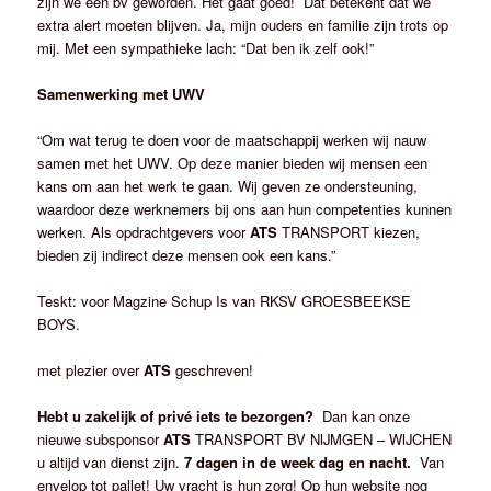
zijn we een bv geworden. Het gaat goed! Dat betekent dat we
extra alert moeten blijven. Ja, mijn ouders en familie zijn trots op
mij. Met een sympathieke lach: “Dat ben ik zelf ook!”
Samenwerking met UWV
“Om wat terug te doen voor de maatschappij werken wij nauw
samen met het UWV. Op deze manier bieden wij mensen een
kans om aan het werk te gaan. Wij geven ze ondersteuning,
waardoor deze werknemers bij ons aan hun competenties kunnen
werken. Als opdrachtgevers voor
ATS
TRANSPORT kiezen,
bieden zij indirect deze mensen ook een kans.”
Teskt: voor Magzine Schup Is van RKSV GROESBEEKSE
BOYS.
met plezier over
ATS
geschreven!
Hebt u zakelijk of privé iets te bezorgen?
Dan kan onze
nieuwe subsponsor
ATS
TRANSPORT BV NIJMGEN – WIJCHEN
u altijd van dienst zijn.
7 dagen in de week dag en nacht.
Van
envelop tot pallet! Uw vracht is hun zorg! Op hun website nog