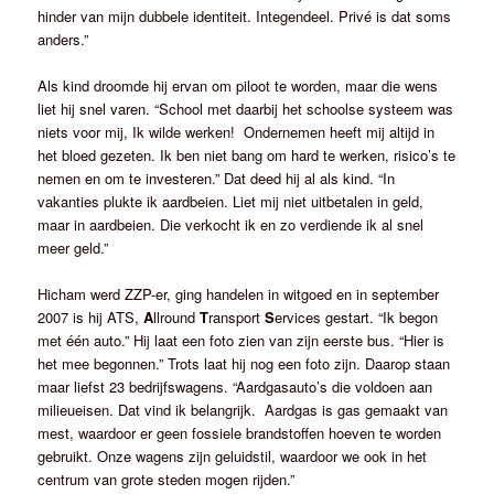
hinder van mijn dubbele identiteit. Integendeel. Privé is dat soms
anders.”
Als kind droomde hij ervan om piloot te worden, maar die wens
liet hij snel varen. “School met daarbij het schoolse systeem was
niets voor mij, Ik wilde werken! Ondernemen heeft mij altijd in
het bloed gezeten. Ik ben niet bang om hard te werken, risico’s te
nemen en om te investeren.” Dat deed hij al als kind. “In
vakanties plukte ik aardbeien. Liet mij niet uitbetalen in geld,
maar in aardbeien. Die verkocht ik en zo verdiende ik al snel
meer geld.”
Hicham werd ZZP-er, ging handelen in witgoed en in september
2007 is hij ATS,
A
llround
T
ransport
S
ervices gestart. “Ik begon
met één auto.” Hij laat een foto zien van zijn eerste bus. “Hier is
het mee begonnen.” Trots laat hij nog een foto zijn. Daarop staan
maar liefst 23 bedrijfswagens. “Aardgasauto’s die voldoen aan
milieueisen. Dat vind ik belangrijk. Aardgas is gas gemaakt van
mest, waardoor er geen fossiele brandstoffen hoeven te worden
gebruikt. Onze wagens zijn geluidstil, waardoor we ook in het
centrum van grote steden mogen rijden.”