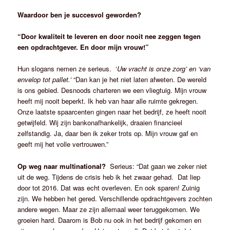
Waardoor ben je succesvol geworden?
“Door kwaliteit te leveren en door nooit nee zeggen tegen
een opdrachtgever. En door mijn vrouw!”
Hun slogans nemen ze serieus. ‘
Uw vracht is onze zorg’ en ‘van
envelop tot pallet.’
“Dan kan je het niet laten afweten. De wereld
is ons gebied. Desnoods charteren we een vliegtuig. Mijn vrouw
heeft mij nooit beperkt. Ik heb van haar alle ruimte gekregen.
Onze laatste spaarcenten gingen naar het bedrijf, ze heeft nooit
getwijfeld. Wij zijn bankonafhankelijk, draaien financieel
zelfstandig. Ja, daar ben ik zeker trots op. Mijn vrouw gaf en
geeft mij het volle vertrouwen.”
Op weg naar multinational?
Serieus: “Dat gaan we zeker niet
uit de weg. Tijdens de crisis heb ik het zwaar gehad. Dat liep
door tot 2016. Dat was echt overleven. En ook sparen! Zuinig
zijn. We hebben het gered. Verschillende opdrachtgevers zochten
andere wegen. Maar ze zijn allemaal weer teruggekomen. We
groeien hard. Daarom is Bob nu ook in het bedrijf gekomen en