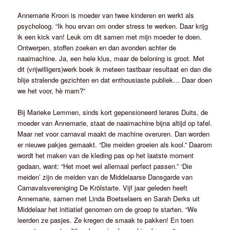
Annemarie Kroon is moeder van twee kinderen en werkt als
psycholoog. “Ik hou ervan om onder stress te werken. Daar krijg
ik een kick van! Leuk om dit samen met mijn moeder te doen.
Ontwerpen, stoffen zoeken en dan avonden achter de
naaimachine. Ja, een hele klus, maar de beloning is groot. Met
dit (vrijwilligers)werk boek ik meteen tastbaar resultaat en dan die
blije stralende gezichten en dat enthousiaste publiek… Daar doen
we het voor, hè mam?”
Bij Marieke Lemmen, sinds kort gepensioneerd lerares Duits, de
moeder van Annemarie, staat de naaimachine bijna altijd op tafel.
Maar net voor carnaval maakt de machine overuren. Dan worden
er nieuwe pakjes gemaakt. “Die meiden groeien als kool.” Daarom
wordt het maken van de kleding pas op het laatste moment
gedaan, want: “Het moet wel allemaal perfect passen.” ‘Die
meiden’ zijn de meiden van de Middelaarse Dansgarde van
Carnavalsvereniging De Krölstarte. Vijf jaar geleden heeft
Annemarie, samen met Linda Boetselaers en Sarah Derks uit
Middelaar het initiatief genomen om de groep te starten. “We
leerden ze pasjes. Ze kregen de smaak te pakken! En toen