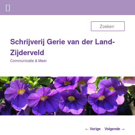
Zoek
Schrijverij Gerie van der Land-
Zijderveld
Communicatie & Meer
Berichtnavigatie
←
Vorige
Volgende
→