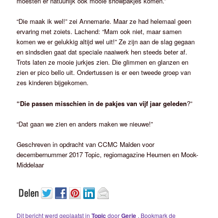
moesten er natuurlijk ook mooie showpakjes komen.”
“Die maak ik wel!” zei Annemarie. Maar ze had helemaal geen
ervaring met zoiets. Lachend: “Mam ook niet, maar samen
komen we er gelukkig altijd wel uit!” Ze zijn aan de slag gegaan
en sindsdien gaat dat speciale naaiwerk hen steeds beter af.
Trots laten ze mooie jurkjes zien. Die glimmen en glanzen en
zien er pico bello uit. Ondertussen is er een tweede groep van
zes kinderen bijgekomen.
“Die passen misschien in de pakjes van vijf jaar geleden
?”
“Dat gaan we zien en anders maken we nieuwe!”
Geschreven in opdracht van CCMC Malden voor
decembernummer 2017 Topic, regiomagazine Heumen en Mook-
Middelaar
Dit bericht werd geplaatst in
Topic
door
Gerie
. Bookmark de