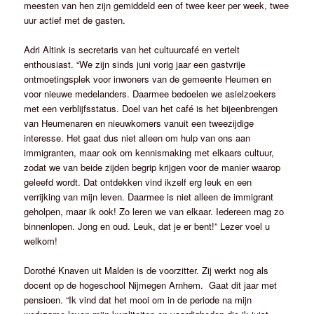
meesten van hen zijn gemiddeld een of twee keer per week, twee
uur actief met de gasten.
Adri Altink is secretaris van het cultuurcafé en vertelt
enthousiast. “We zijn sinds juni vorig jaar een gastvrije
ontmoetingsplek voor inwoners van de gemeente Heumen en
voor nieuwe medelanders. Daarmee bedoelen we asielzoekers
met een verblijfsstatus. Doel van het café is het bijeenbrengen
van Heumenaren en nieuwkomers vanuit een tweezijdige
interesse. Het gaat dus niet alleen om hulp van ons aan
immigranten, maar ook om kennismaking met elkaars cultuur,
zodat we van beide zijden begrip krijgen voor de manier waarop
geleefd wordt. Dat ontdekken vind ikzelf erg leuk en een
verrijking van mijn leven. Daarmee is niet alleen de immigrant
geholpen, maar ik ook! Zo leren we van elkaar. Iedereen mag zo
binnenlopen. Jong en oud. Leuk, dat je er bent!” Lezer voel u
welkom!
Dorothé Knaven uit Malden is de voorzitter. Zij werkt nog als
docent op de hogeschool Nijmegen Arnhem. Gaat dit jaar met
pensioen. “Ik vind dat het mooi om in de periode na mijn