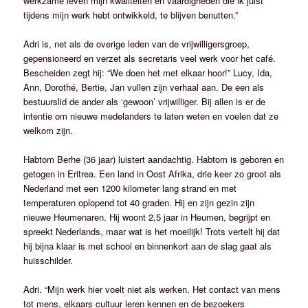
werkzame leven mijn kwaliteiten en vaardigheden die ik juist
tijdens mijn werk hebt ontwikkeld, te blijven benutten.”
Adri is, net als de overige leden van de vrijwilligersgroep,
gepensioneerd en verzet als secretaris veel werk voor het café.
Bescheiden zegt hij: “We doen het met elkaar hoor!” Lucy, Ida,
Ann, Dorothé, Bertie, Jan vullen zijn verhaal aan. De een als
bestuurslid de ander als ‘gewoon’ vrijwilliger. Bij allen is er de
intentie om nieuwe medelanders te laten weten en voelen dat ze
welkom zijn.
Habtom Berhe (36 jaar) luistert aandachtig. Habtom is geboren en
getogen in Eritrea. Een land in Oost Afrika, drie keer zo groot als
Nederland met een 1200 kilometer lang strand en met
temperaturen oplopend tot 40 graden. Hij en zijn gezin zijn
nieuwe Heumenaren. Hij woont 2,5 jaar in Heumen, begrijpt en
spreekt Nederlands, maar wat is het moeilijk! Trots vertelt hij dat
hij bijna klaar is met school en binnenkort aan de slag gaat als
huisschilder.
Adri. “Mijn werk hier voelt niet als werken. Het contact van mens
tot mens, elkaars cultuur leren kennen en de bezoekers