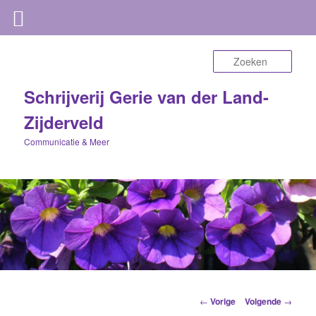
Zoek
Schrijverij Gerie van der Land-
Zijderveld
Communicatie & Meer
Berichtnavigatie
←
Vorige
Volgende
→