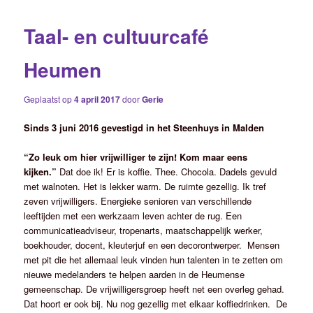
Taal- en cultuurcafé
Heumen
Geplaatst op
4 april 2017
door
Gerie
Sinds 3 juni 2016 gevestigd in het Steenhuys in Malden
“Zo leuk om hier vrijwilliger te zijn! Kom maar eens
kijken.”
Dat doe ik! Er is koffie. Thee. Chocola. Dadels gevuld
met walnoten. Het is lekker warm. De ruimte gezellig. Ik tref
zeven vrijwilligers. Energieke senioren van verschillende
leeftijden met een werkzaam leven achter de rug. Een
communicatieadviseur, tropenarts, maatschappelijk werker,
boekhouder, docent, kleuterjuf en een decorontwerper. Mensen
met pit die het allemaal leuk vinden hun talenten in te zetten om
nieuwe medelanders te helpen aarden in de Heumense
gemeenschap. De vrijwilligersgroep heeft net een overleg gehad.
Dat hoort er ook bij. Nu nog gezellig met elkaar koffiedrinken. De