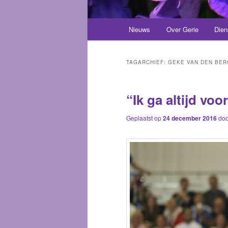
Hoofdmenu
Nieuws
Over Gerie
Dien
Spring
Spring
naar
naar
TAGARCHIEF:
GEKE VAN DEN BER
de
de
“Ik ga altijd vo
primaire
secundaire
Geplaatst op
24 december 2016
do
inhoud
inhoud