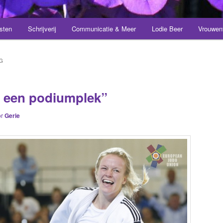
sten
Schrijverij
Communicatie & Meer
Lodie Beer
Vrouwen
G
or een podiumplek”
or
Gerie