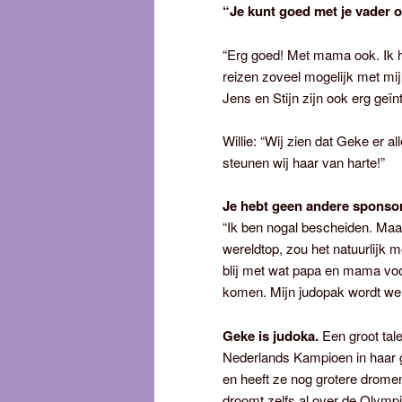
“Je kunt goed met je vader 
“Erg goed! Met mama ook. Ik h
reizen zoveel mogelijk met mij
Jens en Stijn zijn ook erg geïn
Willie: “Wij zien dat Geke er 
steunen wij haar van harte!”
Je hebt geen andere sponso
“Ik ben nogal bescheiden. Maar
wereldtop, zou het natuurlijk 
blij met wat papa en mama voo
komen. Mijn judopak wordt we
Geke is judoka.
Een groot tale
Nederlands Kampioen in haar g
en heeft ze nog grotere dromen
droomt zelfs al over de Olymp