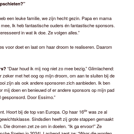
opschieten?”
eb een leuke familie, we zijn hecht gezin. Papa en mama
 mee, Ik heb fantastische ouders én fantastische sponsors.
teresseerd in wat ik doe. Ze volgen alles.”
alles voor doet en laat om haar droom te realiseren. Daarom
rs?
“Daar houd ik mij nog niet zo mee bezig.” Glimlachend:
 zeker met het oog op mijn droom, om aan te sluiten bij de
mooi zijn als ook andere sponsoren zich aanbieden. Ik ben
r mij doen en benieuwd of er andere sponsors op mijn pad
l gesponsord. Door Essimo.”
nt. Hoort bij de top van Europa. Op haar 16
was ze al
de
ewichtsklasse. Sindsdien heeft zij grote stappen gemaakt
. Die dromen zet ze om in doelen. “Ik ga ervoor!” Ze
ische Spelen in 2024! Lachend zegt ze: “Waar die worden