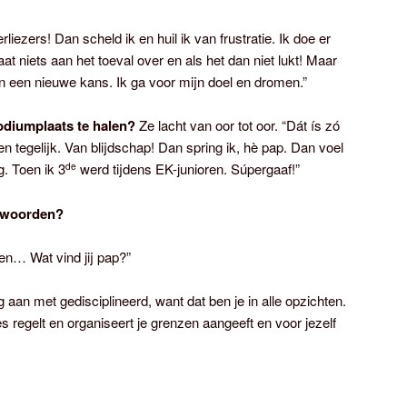
liezers! Dan scheld ik en huil ik van frustratie. Ik doe er
aat niets aan het toeval over en als het dan niet lukt! Maar
gen een nieuwe kans. Ik ga voor mijn doel en dromen.”
podiumplaats te halen?
Ze lacht van oor tot oor. “Dát ís zó
len tegelijk. Van blijdschap! Dan spring ik, hè pap. Dan voel
g. Toen ik 3
werd tijdens EK-junioren. Súpergaaf!”
de
e woorden?
en… Wat vind jij pap?”
og aan met gedisciplineerd, want dat ben je in alle opzichten.
les regelt en organiseert je grenzen aangeeft en voor jezelf