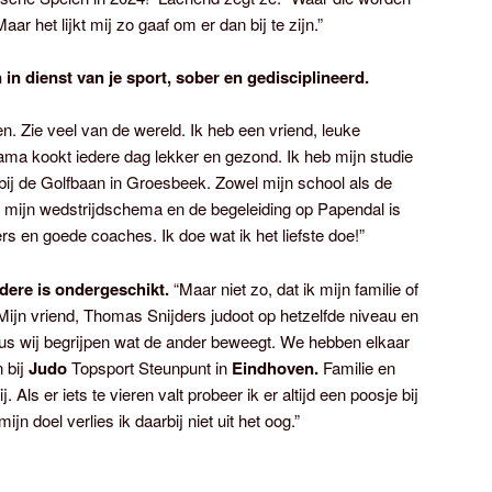
ar het lijkt mij zo gaaf om er dan bij te zijn.”
 in dienst van je sport, sober en gedisciplineerd.
en. Zie veel van de wereld. Ik heb een vriend, leuke
mama kookt iedere dag lekker en gezond. Ik heb mijn studie
 bij de Golfbaan in Groesbeek. Zowel mijn school als de
mijn wedstrijdschema en de begeleiding op Papendal is
ers en goede coaches. Ik doe wat ik het liefste doe!”
ndere is ondergeschikt.
“Maar niet zo, dat ik mijn familie of
ijn vriend, Thomas Snijders judoot op hetzelfde niveau en
 dus wij begrijpen wat de ander beweegt. We hebben elkaar
n bij
Judo
Topsport Steunpunt in
Eindhoven.
Familie en
. Als er iets te vieren valt probeer ik er altijd een poosje bij
ijn doel verlies ik daarbij niet uit het oog.”