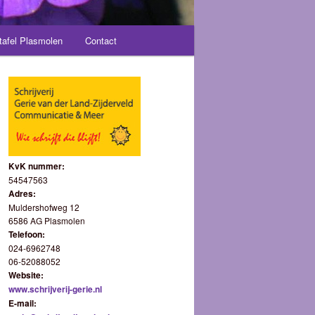
tafel Plasmolen
Contact
KvK nummer:
54547563
Adres:
Muldershofweg 12
6586 AG Plasmolen
Telefoon:
024-6962748
06-52088052
Website:
www.schrijverij-gerie.nl
E-mail: