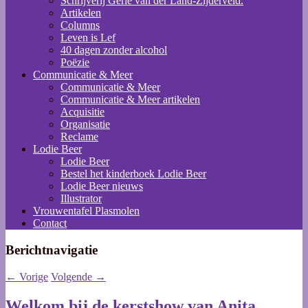
Schrijverij Gerie van der Land-Zijderveld.
Artikelen
Columns
Leven is Lef
40 dagen zonder alcohol
Poëzie
Communicatie & Meer
Communicatie & Meer
Communicatie & Meer artikelen
Acquisitie
Organisatie
Reclame
Lodie Beer
Lodie Beer
Bestel het kinderboek Lodie Beer
Lodie Beer nieuws
Illustrator
Vrouwentafel Plasmolen
Contact
Berichtnavigatie
←
Vorige
Volgende
→
Welkom bij de kerstshow van Anita