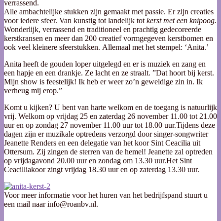
verrassend.
Alle ambachtelijke stukken zijn gemaakt met passie. Er zijn creaties
voor iedere sfeer. Van kunstig tot landelijk tot
kerst met een knipoog.
Wonderlijk, verrassend en traditioneel en prachtig gedecoreerde
kerstkransen en meer dan 200 creatief vormgegeven kerstbomen en
ook veel kleinere sfeerstukken. Allemaal met het stempel: ‘Anita.’
Anita heeft de gouden loper uitgelegd en er is muziek en zang en
een hapje en een drankje. Ze lacht en ze straalt. ”Dat hoort bij kerst.
Mijn show is feestelijk! Ik heb er weer zo’n geweldige zin in. Ik
verheug mij erop.”
Komt u kijken? U bent van harte welkom en de toegang is natuurlijk
vrij. Welkom op vrijdag 25 en zaterdag 26 november 11.00 tot 21.00
uur en op zondag 27 november 11.00 uur tot 18.00 uur.Tijdens deze
dagen zijn er muzikale optredens verzorgd door singer-songwriter
Jeanette Renders en een delegatie van het koor Sint Ceacilia uit
Ottersum. Zij zingen de sterren van de hemel! Jeanette zal optreden
op vrijdagavond 20.00 uur en zondag om 13.30 uur.Het Sint
Ceacilliakoor zingt vrijdag 18.30 uur en op zaterdag 13.30 uur.
Voor meer informatie voor het huren van het bedrijfspand stuurt u
een mail naar info@roanbv.nl.