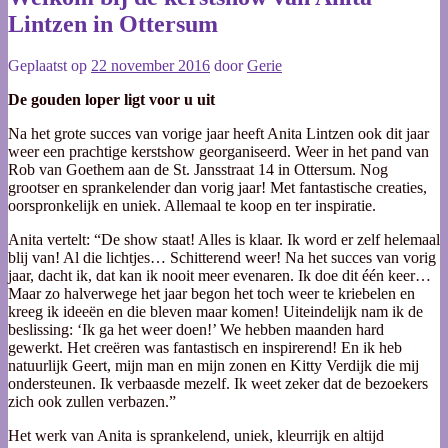
Lintzen in Ottersum
Geplaatst op
22 november 2016
door
Gerie
De gouden loper ligt voor u uit
Na het grote succes van vorige jaar heeft Anita Lintzen ook dit jaar
weer een prachtige kerstshow georganiseerd. Weer in het pand van
Rob van Goethem aan de St. Jansstraat 14 in Ottersum. Nog
grootser en sprankelender dan vorig jaar! Met fantastische creaties,
oorspronkelijk en uniek. Allemaal te koop en ter inspiratie.
Anita vertelt: “De show staat! Alles is klaar. Ik word er zelf helemaal
blij van! Al die lichtjes… Schitterend weer! Na het succes van vorig
jaar, dacht ik, dat kan ik nooit meer evenaren. Ik doe dit één keer…
Maar zo halverwege het jaar begon het toch weer te kriebelen en
kreeg ik ideeën en die bleven maar komen! Uiteindelijk nam ik de
beslissing: ‘Ik ga het weer doen!’ We hebben maanden hard
gewerkt. Het creëren was fantastisch en inspirerend! En ik heb
natuurlijk Geert, mijn man en mijn zonen en Kitty Verdijk die mij
ondersteunen. Ik verbaasde mezelf. Ik weet zeker dat de bezoekers
zich ook zullen verbazen.”
Het werk van Anita is sprankelend, uniek, kleurrijk en altijd