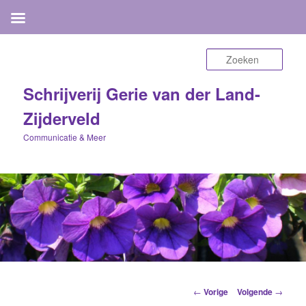
Zoek
Schrijverij Gerie van der Land-
Zijderveld
Communicatie & Meer
Berichtnavigatie
←
Vorige
Volgende
→