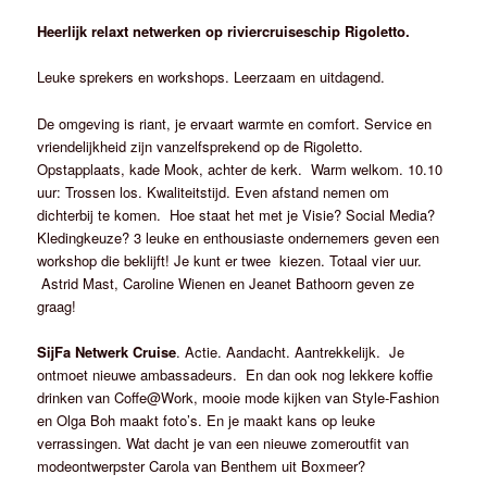
Heerlijk relaxt netwerken op riviercruiseschip Rigoletto.
Leuke sprekers en workshops. Leerzaam en uitdagend.
De omgeving is riant, je ervaart warmte en comfort. Service en
vriendelijkheid zijn vanzelfsprekend op de Rigoletto.
Opstapplaats, kade Mook, achter de kerk. Warm welkom. 10.10
uur: Trossen los. Kwaliteitstijd. Even afstand nemen om
dichterbij te komen. Hoe staat het met je Visie? Social Media?
Kledingkeuze? 3 leuke en enthousiaste ondernemers geven een
workshop die beklijft! Je kunt er twee kiezen. Totaal vier uur.
Astrid Mast, Caroline Wienen en Jeanet Bathoorn geven ze
graag!
SijFa Netwerk Cruise
. Actie. Aandacht. Aantrekkelijk. Je
ontmoet nieuwe ambassadeurs. En dan ook nog lekkere koffie
drinken van Coffe@Work, mooie mode kijken van Style-Fashion
en Olga Boh maakt foto’s. En je maakt kans op leuke
verrassingen. Wat dacht je van een nieuwe zomeroutfit van
modeontwerpster Carola van Benthem uit Boxmeer?