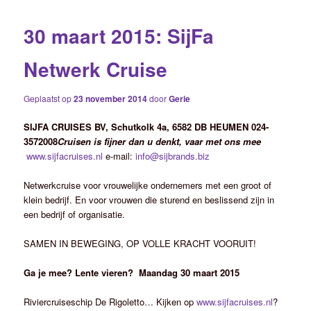
30 maart 2015: SijFa
Netwerk Cruise
Geplaatst op
23 november 2014
door
Gerie
SIJFA CRUISES BV, Schutkolk 4a, 6582 DB HEUMEN 024-
3572008
Cruisen is fijner dan u denkt, vaar met ons mee
www.sijfacruises.nl
e-mail:
info@sijbrands.biz
Netwerkcruise voor vrouwelijke ondernemers met een groot of
klein bedrijf. En voor vrouwen die sturend en beslissend zijn in
een bedrijf of organisatie.
SAMEN IN BEWEGING, OP VOLLE KRACHT VOORUIT!
Ga je mee? Lente vieren? Maandag 30 maart 2015
Riviercruiseschip De Rigoletto… Kijken op
www.sijfacruises.nl
?