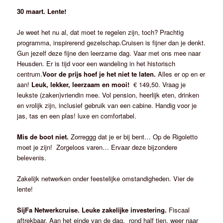
30 maart. Lente!
Je weet het nu al, dat moet te regelen zijn, toch? Prachtig
programma, inspirerend gezelschap.Cruisen is fijner dan je denkt.
Gun jezelf deze fijne den leerzame dag. Vaar met ons mee naar
Heusden. Er is tijd voor een wandeling in het historisch
centrum.
Voor de prijs hoef je het niet te laten.
Alles er op en er
aan!
Leuk, lekker, leerzaam en mooi!
€ 149,50. Vraag je
leukste (zaken)vriendin mee. Vol pension, heerlijk eten, drinken
en vrolijk zijn, inclusief gebruik van een cabine. Handig voor je
jas, tas en een plas! luxe en comfortabel.
Mis de boot niet.
Zorreggg dat je er bij bent… Op de Rigoletto
moet je zijn! Zorgeloos varen… Ervaar deze bijzondere
belevenis.
Zakelijk netwerken onder feestelijke omstandigheden. Vier de
lente!
SijFa Netwerkcruise. Leuke zakelijke investering.
Fiscaal
aftrekbaar. Aan het einde van de dag, rond half tien, weer naar