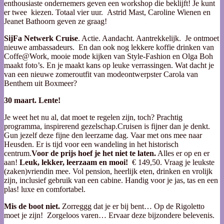
enthousiaste ondernemers geven een workshop die beklijft! Je kunt
er twee kiezen. Totaal vier uur. Astrid Mast, Caroline Wienen en
Jeanet Bathoorn geven ze graag!
SijFa Netwerk Cruise
. Actie. Aandacht. Aantrekkelijk. Je ontmoet
nieuwe ambassadeurs. En dan ook nog lekkere koffie drinken van
Coffe@Work, mooie mode kijken van Style-Fashion en Olga Boh
maakt foto’s. En je maakt kans op leuke verrassingen. Wat dacht je
van een nieuwe zomeroutfit van modeontwerpster Carola van
Benthem uit Boxmeer?
30 maart. Lente!
Je weet het nu al, dat moet te regelen zijn, toch? Prachtig
programma, inspirerend gezelschap.Cruisen is fijner dan je denkt.
Gun jezelf deze fijne den leerzame dag. Vaar met ons mee naar
Heusden. Er is tijd voor een wandeling in het historisch
centrum.
Voor de prijs hoef je het niet te laten.
Alles er op en er
aan!
Leuk, lekker, leerzaam en mooi!
€ 149,50. Vraag je leukste
(zaken)vriendin mee. Vol pension, heerlijk eten, drinken en vrolijk
zijn, inclusief gebruik van een cabine. Handig voor je jas, tas en een
plas! luxe en comfortabel.
Mis de boot niet.
Zorreggg dat je er bij bent… Op de Rigoletto
moet je zijn! Zorgeloos varen… Ervaar deze bijzondere belevenis.