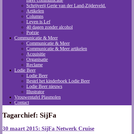
meer communicatie
Schrijverij Gerie van der Land-Zijderveld.
Artikelen
Columns
Leven is Lef
40 dagen zonder alcohol
Poëzie
Communicatie & Meer
Communicatie & Meer
Communicatie & Meer artikelen
Acquisitie
Organisatie
Reclame
Lodie Beer
Lodie Beer
Bestel het kinderboek Lodie Beer
Lodie Beer nieuws
Illustrator
Vrouwentafel Plasmolen
Contact
Tagarchief:
SijFa
30 maart 2015: SijFa Netwerk Cruise