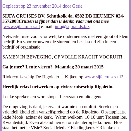
Geplaatst op
23 november 2014
door
Gerie
SIJFA CRUISES BV, Schutkolk 4a, 6582 DB HEUMEN 024-
3572008
Cruisen is fijner dan u denkt, vaar met ons mee
www.sijfacruises.nl
e-mail:
info@sijbrands.biz
Netwerkcruise voor vrouwelijke ondernemers met een groot of klein
bedrijf. En voor vrouwen die sturend en beslissend zijn in een
bedrijf of organisatie.
SAMEN IN BEWEGING, OP VOLLE KRACHT VOORUIT!
Ga je mee? Lente vieren? Maandag 30 maart 2015
Riviercruiseschip De Rigoletto… Kijken op
www.sijfacruises.nl
?
Heerlijk relaxt netwerken op riviercruiseschip Rigoletto.
Leuke sprekers en workshops. Leerzaam en uitdagend.
De omgeving is riant, je ervaart warmte en comfort. Service en
vriendelijkheid zijn vanzelfsprekend op de Rigoletto. Opstapplaats,
kade Mook, achter de kerk. Warm welkom. 10.10 uur: Trossen los.
Kwaliteitstijd. Even afstand nemen om dichterbij te komen. Hoe
staat het met je Visie? Social Media? Kledingkeuze? 3 leuke en