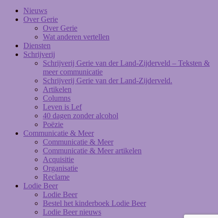
Nieuws
Over Gerie
Over Gerie
Wat anderen vertellen
Diensten
Schrijverij
Schrijverij Gerie van der Land-Zijderveld – Teksten &
meer communicatie
Schrijverij Gerie van der Land-Zijderveld.
Artikelen
Columns
Leven is Lef
40 dagen zonder alcohol
Poëzie
Communicatie & Meer
Communicatie & Meer
Communicatie & Meer artikelen
Acquisitie
Organisatie
Reclame
Lodie Beer
Lodie Beer
Bestel het kinderboek Lodie Beer
Lodie Beer nieuws