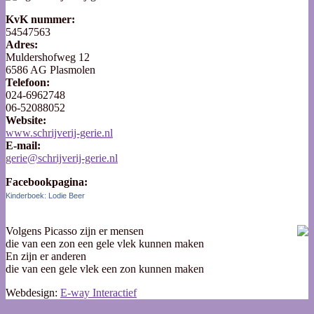
KvK nummer:
54547563
Adres:
Muldershofweg 12
6586 AG Plasmolen
Telefoon:
024-6962748
06-52088052
Website:
www.schrijverij-gerie.nl
E-mail:
gerie@schrijverij-gerie.nl
Facebookpagina:
Kinderboek: Lodie Beer
Volgens Picasso zijn er mensen
die van een zon een gele vlek kunnen maken
En zijn er anderen
die van een gele vlek een zon kunnen maken
Webdesign:
E-way Interactief