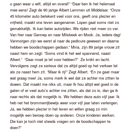
u gaan waar u wilt, altijd en overal!” “Daar ben ik het helemaal
mee eens! Zegt de 90 jarige Albert Lemmen uit Middelaar. “Onze
45 kilometer auto betekent veel voor ons, geeft ons plezier en
vrijheid, maakt ons leven aangenamer. Lopen gaat soms niet zo
gemakkelijk. Ik kan beter autorijden. We rijden niet meer zo ver.
Van hier naar Gennep en naar Milsbeek en Mook. Ja, iedere dag!
Vanmorgen zijn we eerst al naar de pedicure geweest en daarna
hebben we boodschappen gedaan.” Mina, zijn 89 jarige vrouw zit
naast hem en zegt: “Soms vind ik het wel spannend, naast
Albert.” “Daar moet je lef voor hebben?” Ze knikt en lacht.
Vervolgens zegt ze serieus dat ze altijd goed op het verkeer let
als ze naast hem zit. ”Maar ik rij!” Zegt Albert. “En ze gaat maar
wat graag mee! Ja, soms merk ik wel dat ze achter me zitten te
duwen. Dat maakt me niks uit, maar Ik hou altijd wel goed in de
gaten of er veel auto’s achter me zitten, als dat zo is, dan ga ik
naar rechts als dat mogelijk is. We hebben deze auto vijf jaar. Ik
heb net het brommerrijbewijs weer voor vijf jaar laten verlengen.
Ja, we hebben plezier in het leven en willen graag zo min
mogelijk een beroep doen op anderen. Onze kinderen werken.
Die kan je toch niet steeds vragen om de boodschappen te
doen?”