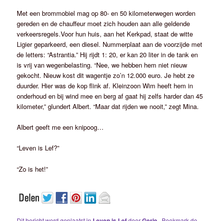
Met een brommobiel mag op 80- en 50 kilometerwegen worden
gereden en de chauffeur moet zich houden aan alle geldende
verkeersregels.Voor hun huis, aan het Kerkpad, staat de witte
Ligier geparkeerd, een diesel. Nummerplaat aan de voorzijde met
de letters: “Astrantia.” Hij rijdt 1: 20, er kan 20 liter in de tank en
is vrij van wegenbelasting. “Nee, we hebben hem niet nieuw
gekocht. Nieuw kost dit wagentje zo’n 12.000 euro. Je hebt ze
duurder. Hier was de kop flink af. Kleinzoon Wim heeft hem in
onderhoud en bij wind mee en berg af gaat hij zelfs harder dan 45
kilometer,” glundert Albert. “Maar dat rijden we nooit,” zegt Mina.
Albert geeft me een knipoog…
“Leven is Lef?”
“Zo is het!”
Dit bericht werd geplaatst in
Leven is Lef
door
Gerie
. Bookmark de