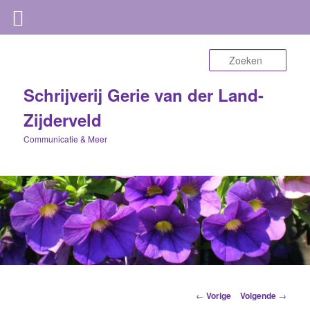
Zoek
Schrijverij Gerie van der Land-
Zijderveld
Communicatie & Meer
Berichtnavigatie
←
Vorige
Volgende
→