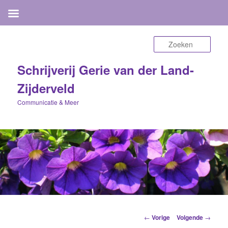
Zoek
Schrijverij Gerie van der Land-
Zijderveld
Communicatie & Meer
Berichtnavigatie
←
Vorige
Volgende
→