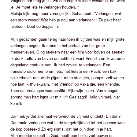
Volgend jaar mag je uit. En dan nog niet ieder weekend, dat weet
je. Je moet iets te verlangen houden. ”
Meisje kijkt nog meer verongelijkt. Schampert: “Verlangen, wat
een stom woord! Wát heb je nou aan verlangen! ” Ze pakt haar
telefoon. Doet oordopjes in.
Mijn gedachten gaan terug naar toen ik vijftien was en mijn grote
verlangen begon. Ik stond in het portaal van het grote
mensenleven. Ging stiekem naar een film voor boven de zestien.
Ik denk zelfs van boven de achttien, want Vriendin en ik waren er
dagenlang confuus van. Ik had zoveel te verlangen. Een
transistorradio, een bromfiets, het liefste een Puch; een kaki
spijkerbroek met wijde pijpen, rotan stoeltjes, pumps, zelf weten
hoe laat ik thuiskwam, met Vriendin op vakantie, een vriendje.
Toen dat verlangen was gestild: Rijbewijs halen. Van vreugde
sprong mijn hart bijna uit m’n lijf: Geslaagd! Hallo vrijheid, hier
kom ik!
Dan heb je dat allemaal veroverd, de vrijheid ontdekt. En dan?
Dan raakt verlangen wat in de vergetelijkheid tot het opeens weer
de kop opsteekt! Zo erg soms, dat het pijn doet in je hart.
Mijn moeder gelooft in God, heeft een heilig vertrouwen en