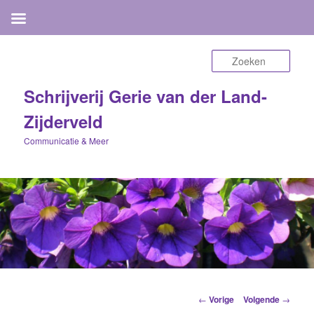
Zoek
Schrijverij Gerie van der Land-
Zijderveld
Communicatie & Meer
Berichtnavigatie
←
Vorige
Volgende
→