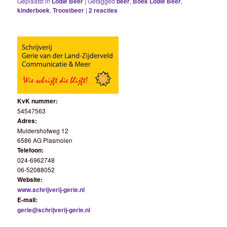
Geplaatst in
Lodie Beer
|
Getagged
beer
,
Boek Lodie Beer
,
kinderboek
,
Troostbeer
|
2
reacties
KvK nummer:
54547563
Adres:
Muldershofweg 12
6586 AG Plasmolen
Telefoon:
024-6962748
06-52088052
Website:
www.schrijverij-gerie.nl
E-mail:
gerie@schrijverij-gerie.nl