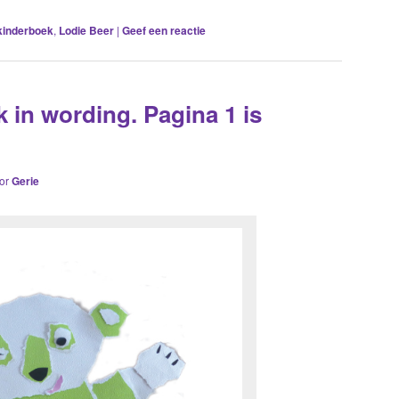
kinderboek
,
Lodie Beer
|
Geef een reactie
 in wording. Pagina 1 is
or
Gerie