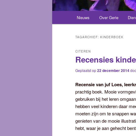
Hoofdmenu
Nieuws
Over Gerie
Dien
Spring
Spring
naar
naar
TAGARCHIEF:
KINDERBOEK
de
de
CITEREN
Recensies kinde
primaire
secundaire
Geplaatst op
22 december 2014
do
inhoud
inhoud
Recensie van juf Loes, leerk
prachtig boek. Mooie vormgevi
gebruiken bij het leren omga
hebben veel kinderen daar mee 
moeten zijn om te snappen waa
genieten van de mooie illustrat
hebt, waar je aan gehecht bent