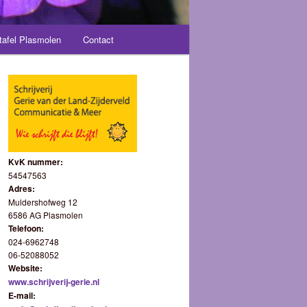
tafel Plasmolen
Contact
KvK nummer:
54547563
Adres:
Muldershofweg 12
6586 AG Plasmolen
Telefoon:
024-6962748
06-52088052
Website:
www.schrijverij-gerie.nl
E-mail: