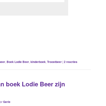
beer
,
Boek Lodie Beer
,
kinderboek
,
Troostbeer
|
2
reacties
an boek Lodie Beer zijn
or
Gerie