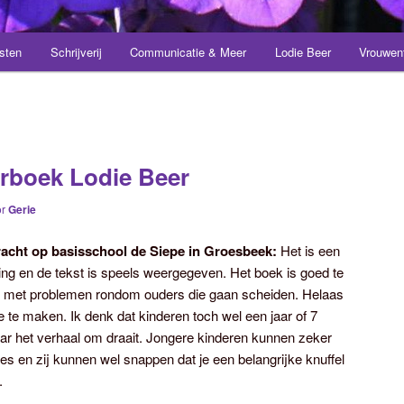
sten
Schrijverij
Communicatie & Meer
Lodie Beer
Vrouwen
rboek Lodie Beer
or
Gerie
racht op basisschool de Siepe in Groesbeek:
Het is een
ng en de tekst is speels weergegeven. Het boek is goed te
an met problemen rondom ouders die gaan scheiden. Helaas
te maken. Ik denk dat kinderen toch wel een jaar of 7
r het verhaal om draait. Jongere kinderen kunnen zeker
ies en zij kunnen wel snappen dat je een belangrijke knuffel
.