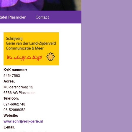
tafel Plasmolen
Contact
KvK nummer:
54547563
Adres:
Muldershofweg 12
6586 AG Plasmolen
Telefoon:
024-6962748
06-52088052
Website:
www.schrijverij-gerie.nl
E-mail: