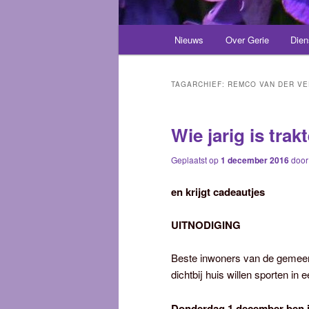
Hoofdmenu
Nieuws
Over Gerie
Dien
Spring
Spring
naar
naar
TAGARCHIEF:
REMCO VAN DER V
de
de
Wie jarig is trakt
primaire
secundaire
Geplaatst op
1 december 2016
doo
inhoud
inhoud
en krijgt cadeautjes
UITNODIGING
Beste inwoners van de gemeen
dichtbij huis willen sporten in
Donderdag 1 december ben i