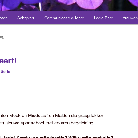
sten
Schrijverij
Communicatie & Meer
Lodie Beer
Vrouwen
EEN
eert!
r
Gerie
ten Mook en Middelaar en Malden die graag lekker
 een nieuwe sportschool met ervaren begeleiding,
k jarig!
Komt u op mijn feestje? Wilt u mijn gast zijn?