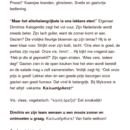
Proost!” Kaarsjes branden, glinsteren. Snelle en gastvrije
bediening.
“Maar het allerbelangrijkste is ons lekkere eten!”
Eigenaar
Dimitrios Kalogeridis zegt het vol vuur. Zijn Nederlands wordt
steeds beter. Zijn lach guller, want de zomer komt er aan.
Gezien? Die vrolijke fleurige bloemen op zijn terras? Hij is er
weer klaar voor. Strijkt over zijn buik, lacht: “Ons eten is goed, de
porties zijn royaal. Onze vis, hmm”… Hij kijkt me vragend aan.
“Heb je die al geproefd?” Zijn ogen stralen. “Alles vers, iedere
dag!” Gasten zien in de open keuken hoe het eten wordt bereidt
en de salade mag u zelf samenstellen. Vrolijk zegt hij: “Ook onze
prijs is goed! Lekker eten én een goede prijs bezorgen onze
gasten een goed humeur. Dat vind ik belangrijk. Bij Mykonos is
het altijd vakantie.
Καλωσήρθατε!“
Vis, vlees, vegetarisch.
“
καλή όρεξη!” Eet smakelijk!
Dimitris en zijn team wensen u een mooie zomer en
ontmoeten u graag.
Καλωσήρθατε! Van harte welkom!