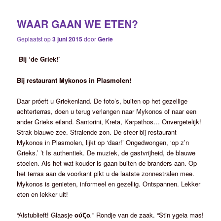
WAAR GAAN WE ETEN?
Geplaatst op
3 juni 2015
door
Gerie
Bij ‘de Griek!’
Bij restaurant Mykonos in Plasmolen!
Daar próeft u Griekenland. De foto’s, buiten op het gezellige
achterterras, doen u terug verlangen naar Mykonos of naar een
ander Grieks eiland. Santorini, Kreta, Karpathos… Onvergetelijk!
Strak blauwe zee. Stralende zon. De sfeer bij restaurant
Mykonos in Plasmolen, lijkt op ‘daar!’ Ongedwongen, ‘op z’n
Grieks.’ ’t Is authentiek. De muziek, de gastvrijheid, de blauwe
stoelen. Als het wat kouder is gaan buiten de branders aan. Op
het terras aan de voorkant pikt u de laatste zonnestralen mee.
Mykonos is genieten, informeel en gezellig. Ontspannen. Lekker
eten en lekker uit!
“Alstublieft! Glaasje
ούζο
.
” Rondje van de zaak. “Stin ygeia mas!