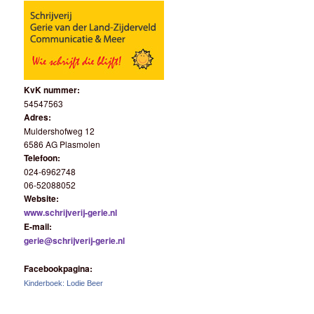
KvK nummer:
54547563
Adres:
Muldershofweg 12
6586 AG Plasmolen
Telefoon:
024-6962748
06-52088052
Website:
www.schrijverij-gerie.nl
E-mail:
gerie@schrijverij-gerie.nl
Facebookpagina:
Kinderboek: Lodie Beer