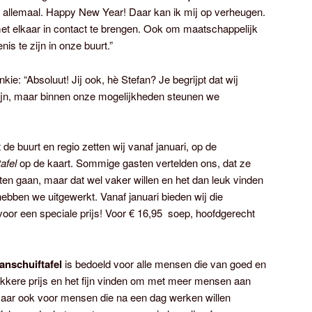
el allemaal. Happy New Year! Daar kan ik mij op verheugen.
t elkaar in contact te brengen. Ook om maatschappelijk
is te zijn in onze buurt.”
nkie: “Absoluut! Jij ook, hè Stefan? Je begrijpt dat wij
zijn, maar binnen onze mogelijkheden steunen we
de buurt en regio zetten wij vanaf januari, op de
afel
op de kaart. Sommige gasten vertelden ons, dat ze
eten gaan, maar dat wel vaker willen en het dan leuk vinden
ebben we uitgewerkt. Vanaf januari bieden wij die
oor een speciale prijs! Voor € 16,95 soep, hoofdgerecht
nschuiftafel
is bedoeld voor alle mensen die van goed en
ekkere prijs en het fijn vinden om met meer mensen aan
, maar ook voor mensen die na een dag werken willen