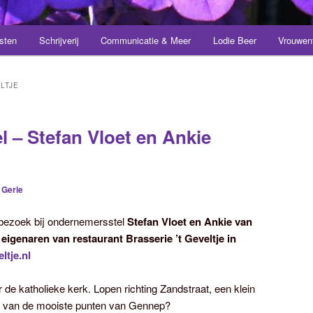
sten
Schrijverij
Communicatie & Meer
Lodie Beer
Vrouwen
LTJE
 – Stefan Vloet en Ankie
r
Gerie
 bezoek bij ondernemersstel
Stefan Vloet en Ankie van
 eigenaren van restaurant Brasserie ’t Geveltje in
ltje.nl
 de katholieke kerk. Lopen richting Zandstraat, een klein
n van de mooiste punten van Gennep?