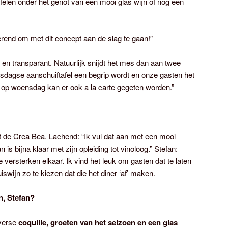
felen onder het genot van een mooi glas wijn of nog een
erend om met dit concept aan de slag te gaan!”
 en transparant. Natuurlijk snijdt het mes dan aan twee
sdagse aanschuiftafel een begrip wordt en onze gasten het
, op woensdag kan er ook a la carte gegeten worden.”
eft de Crea Bea. Lachend: “Ik vul dat aan met een mooi
n is bijna klaar met zijn opleiding tot vinoloog.” Stefan:
 versterken elkaar. Ik vind het leuk om gasten dat te laten
wijn zo te kiezen dat die het diner ‘af’ maken.
an, Stefan?
 verse
coquille, groeten van het seizoen en een glas