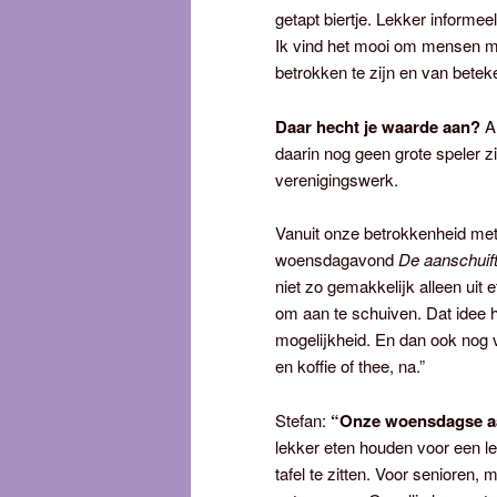
getapt biertje. Lekker informe
Ik vind het mooi om mensen me
betrokken te zijn en van beteken
Daar hecht je waarde aan?
A
daarin nog geen grote speler 
verenigingswerk.
Vanuit onze betrokkenheid met 
woensdagavond
De aanschuift
niet zo gemakkelijk alleen uit 
om aan te schuiven. Dat idee h
mogelijkheid. En dan ook nog v
en koffie of thee, na.”
Stefan:
“Onze woensdagse aa
lekker eten houden voor een l
tafel te zitten. Voor senioren