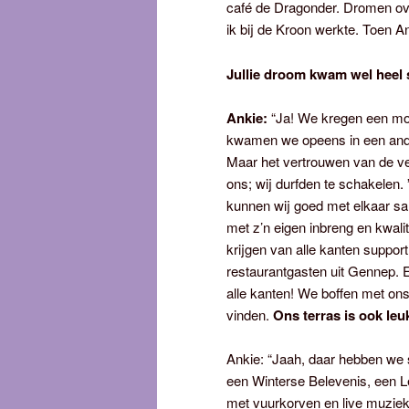
café de Dragonder. Dromen over
ik bij de Kroon werkte. Toen A
Jullie droom kwam wel heel s
Ankie:
“Ja! We kregen een moo
kwamen we opeens in een andere
Maar het vertrouwen van de v
ons; wij durfden te schakelen. 
kunnen wij goed met elkaar s
met z’n eigen inbreng en kwalit
krijgen van alle kanten suppor
restaurantgasten uit Gennep.
alle kanten! We boffen met ons
vinden.
Ons terras is ook leuk
Ankie: “Jaah, daar hebben we 
een Winterse Belevenis, een L
met vuurkorven en live muziek