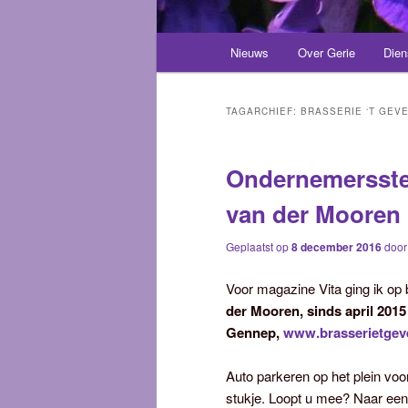
Hoofdmenu
Nieuws
Over Gerie
Dien
Spring
Spring
naar
naar
TAGARCHIEF:
BRASSERIE ‘T GEVE
de
de
Ondernemersstel
primaire
secundaire
van der Mooren
inhoud
inhoud
Geplaatst op
8 december 2016
doo
Voor magazine Vita ging ik op
der Mooren,
sinds april 2015
Gennep,
www.brasserietgeve
Auto parkeren op het plein voor
stukje. Loopt u mee? Naar ee