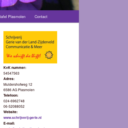
tafel Plasmolen
Contact
KvK nummer:
54547563
Adres:
Muldershofweg 12
6586 AG Plasmolen
Telefoon:
024-6962748
06-52088052
Website:
www.schrijverij-gerie.nl
E-mail: