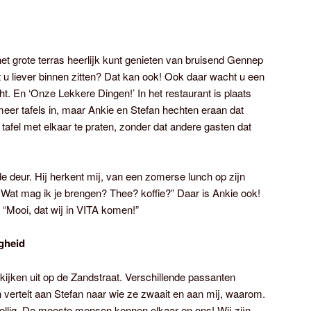
het grote terras heerlijk kunt genieten van bruisend Gennep
lt u liever binnen zitten? Dat kan ook! Ook daar wacht u een
ht. En ‘Onze Lekkere Dingen!’ In het restaurant is plaats
eer tafels in, maar Ankie en Stefan hechten eraan dat
 tafel met elkaar te praten, zonder dat andere gasten dat
e deur. Hij herkent mij, van een zomerse lunch op zijn
 Wat mag ik je brengen? Thee? koffie?” Daar is Ankie ook!
 “Mooi, dat wij in VITA komen!”
gheid
kijken uit op de Zandstraat. Verschillende passanten
 vertelt aan Stefan naar wie ze zwaait en aan mij, waarom.
zellig. De meeste mensen kennen elkaar en ons! Wij zijn