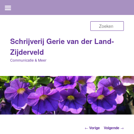
Zoek
Schrijverij Gerie van der Land-
Zijderveld
Communicatie & Meer
Berichtnavigatie
←
Vorige
Volgende
→