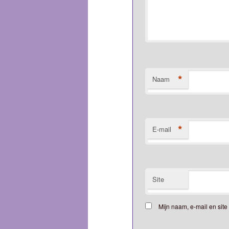
*
Naam
*
E-mail
Site
Mijn naam, e-mail en sit