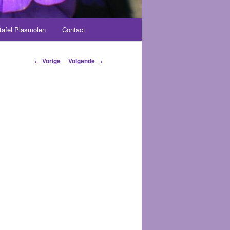
tafel Plasmolen
Contact
Berichtnavigatie
←
Vorige
Volgende
→