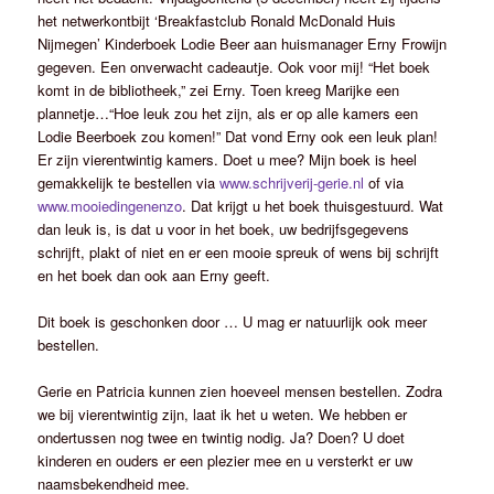
het netwerkontbijt ‘Breakfastclub Ronald McDonald Huis
Nijmegen’ Kinderboek Lodie Beer aan huismanager Erny Frowijn
gegeven. Een onverwacht cadeautje. Ook voor mij! “Het boek
komt in de bibliotheek,” zei Erny. Toen kreeg Marijke een
plannetje…“Hoe leuk zou het zijn, als er op alle kamers een
Lodie Beerboek zou komen!” Dat vond Erny ook een leuk plan!
Er zijn vierentwintig kamers. Doet u mee? Mijn boek is heel
gemakkelijk te bestellen via
www.schrijverij-gerie.nl
of via
www.mooiedingenenzo
. Dat krijgt u het boek thuisgestuurd. Wat
dan leuk is, is dat u voor in het boek, uw bedrijfsgegevens
schrijft, plakt of niet en er een mooie spreuk of wens bij schrijft
en het boek dan ook aan Erny geeft.
Dit boek is geschonken door … U mag er natuurlijk ook meer
bestellen.
Gerie en Patricia kunnen zien hoeveel mensen bestellen. Zodra
we bij vierentwintig zijn, laat ik het u weten. We hebben er
ondertussen nog twee en twintig nodig. Ja? Doen? U doet
kinderen en ouders er een plezier mee en u versterkt er uw
naamsbekendheid mee.