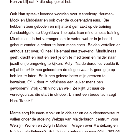
Ben zo blij dat ik die stap gezet heb.
Ook Han spreekt lovende woorden over Mantelzorg Heumen-
Mook en Middelaar en ook over de ouderenadviseurs. ‘Die
hebben steun geboden en mij attent gemaakt op de training
Aandachtgerichte Cognitieve Therapie. Een mindfulness training.
Mindfulness is het vermogen om te weten wat er in je hoofd
gebeurt zonder je erdoor te laten meeslepen.’ Beiden vertellen er
enthousiast over. ‘O nee! Helemaal niet zweverig. Mindfulness
geeft kracht en rust en leert je om te mediteren en milder naar
jezelf en je omgeving te kijken.’ Adly: ‘Na de derde les voelde ik
mij al beter! Ik heb geleerd om de dingen waar ik geen grip op
heb los te laten. En ik heb geleerd beter mijn grenzen te
bewaken. Of ik door mindfulness een leuker mens ben
geworden?’ Vrolijk: ‘Ik vind van wel!’ Ze kijkt uit naar de
vervolgcursus die start in oktober. En met een brede lach zegt
Han: ‘Ik ook!’
Mantelzorg Heumen-Mook en Middelaar en de ouderenadviseurs
vallen onder de afdeling Welzijn van Malderburch, centrum voor
Welzijn, Wonen en Zorg in Malden. Vragen over Mantelzorg en
training mindfulness? Bel tijdens kantooruren naar 024 – 357 05