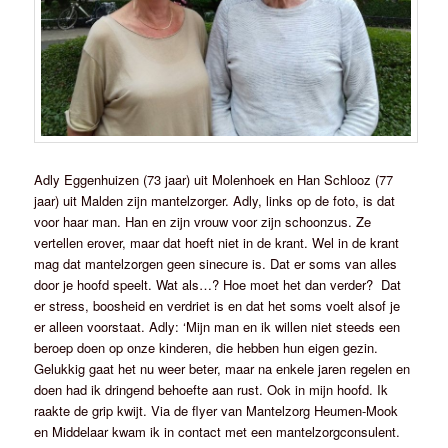
Adly Eggenhuizen (73 jaar) uit Molenhoek en Han Schlooz (77
jaar) uit Malden zijn mantelzorger. Adly, links op de foto, is dat
voor haar man. Han en zijn vrouw voor zijn schoonzus. Ze
vertellen erover, maar dat hoeft niet in de krant. Wel in de krant
mag dat mantelzorgen geen sinecure is. Dat er soms van alles
door je hoofd speelt. Wat als…? Hoe moet het dan verder? Dat
er stress, boosheid en verdriet is en dat het soms voelt alsof je
er alleen voorstaat. Adly: ‘Mijn man en ik willen niet steeds een
beroep doen op onze kinderen, die hebben hun eigen gezin.
Gelukkig gaat het nu weer beter, maar na enkele jaren regelen en
doen had ik dringend behoefte aan rust. Ook in mijn hoofd. Ik
raakte de grip kwijt. Via de flyer van Mantelzorg Heumen-Mook
en Middelaar kwam ik in contact met een mantelzorgconsulent.