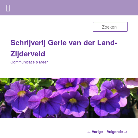
Zoek
Schrijverij Gerie van der Land-
Zijderveld
Communicatie & Meer
Berichtnavigatie
←
Vorige
Volgende
→