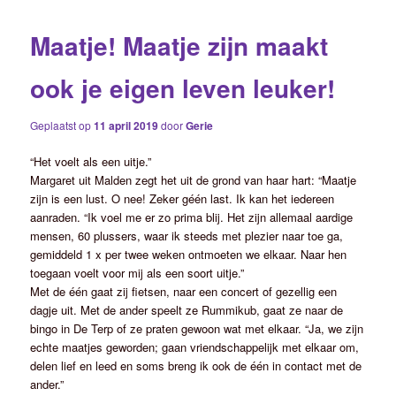
Maatje! Maatje zijn maakt
ook je eigen leven leuker!
Geplaatst op
11 april 2019
door
Gerie
“Het voelt als een uitje.”
Margaret uit Malden zegt het uit de grond van haar hart: “Maatje
zijn is een lust. O nee! Zeker géén last. Ik kan het iedereen
aanraden. “Ik voel me er zo prima blij. Het zijn allemaal aardige
mensen, 60 plussers, waar ik steeds met plezier naar toe ga,
gemiddeld 1 x per twee weken ontmoeten we elkaar. Naar hen
toegaan voelt voor mij als een soort uitje.”
Met de één gaat zij fietsen, naar een concert of gezellig een
dagje uit. Met de ander speelt ze Rummikub, gaat ze naar de
bingo in De Terp of ze praten gewoon wat met elkaar. “Ja, we zijn
echte maatjes geworden; gaan vriendschappelijk met elkaar om,
delen lief en leed en soms breng ik ook de één in contact met de
ander.”