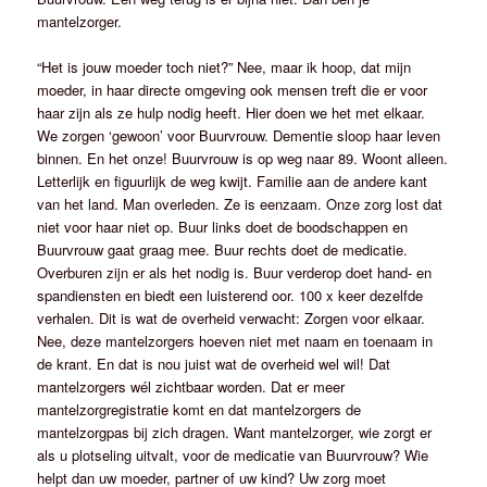
mantelzorger.
“Het is jouw moeder toch niet?” Nee, maar ik hoop, dat mijn
moeder, in haar directe omgeving ook mensen treft die er voor
haar zijn als ze hulp nodig heeft. Hier doen we het met elkaar.
We zorgen ‘gewoon’ voor Buurvrouw. Dementie sloop haar leven
binnen. En het onze! Buurvrouw is op weg naar 89. Woont alleen.
Letterlijk en figuurlijk de weg kwijt. Familie aan de andere kant
van het land. Man overleden. Ze is eenzaam. Onze zorg lost dat
niet voor haar niet op. Buur links doet de boodschappen en
Buurvrouw gaat graag mee. Buur rechts doet de medicatie.
Overburen zijn er als het nodig is. Buur verderop doet hand- en
spandiensten en biedt een luisterend oor. 100 x keer dezelfde
verhalen. Dit is wat de overheid verwacht: Zorgen voor elkaar.
Nee, deze mantelzorgers hoeven niet met naam en toenaam in
de krant. En dat is nou juist wat de overheid wel wil! Dat
mantelzorgers wél zichtbaar worden. Dat er meer
mantelzorgregistratie komt en dat mantelzorgers de
mantelzorgpas bij zich dragen. Want mantelzorger, wie zorgt er
als u plotseling uitvalt, voor de medicatie van Buurvrouw? Wie
helpt dan uw moeder, partner of uw kind? Uw zorg moet