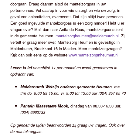
doorgaan! Draag daarom altijd de mantelzorgpas in uw
portemonnee. Vul daarop in voor wie u zorgt en wie uw zorg, in
geval van calamiteiten, overneemt. Dat zijn altijd twee personen.
Een goed ingevulde mantelzorgpas is een zorg minder! Hebt u er
vragen over? Mail dan naar Anita de Roos, mantelzorgconsulent
in de gemeente Heumen.
mantelzorgheumen@malderburch.nl
. Zij
vertelt er graag meer over. Mantelzorg Heumen is gevestigd in
Malderburch, Broekkant 16 in Malden. Meer mantelzorgvragen?
Kijk dan ook eens op de website
www.mantelzorginheumen.nl
.
Leven is lef
verschijnt 1x per maand en wordt geschreven in
opdracht van:
Malderburch
Welzijn
ouderen gemeente Heumen
, ma.
t/m do. 9.00 tot 15.00, vr. 9.00 tot 13.00 uur (024) 357 05 70
Pantein Maasstaete Mook,
dinsdag van 08.30-16.30 uur
.
(024) 6963733
Op genoemde tijden beantwoorden zij graag uw vragen. Ook over
de mantelzorgpas.