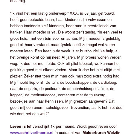
onaardig.
“Ik vind het een lastig onderwerp.” XXX, is 58 jaar, getrouwd,
heeft geen betaalde baan, haar kinderen zijn volwassen en
hebben inmiddels zelf kinderen, haar man is herstellende van
kanker. Haar moeder is 91. Die woont zelfstandig. “In een veel te
groot huis, met een tuin voor en achter. Mijn moeder is gelukkig
goed bij haar verstand, maar fysiek heeft ze nogal wat veren
moeten laten. Een keer in de week is er huishoudelijke hulp, al
het overige komt op mij neer. Al jaren. Mijn broers wonen verder
weg. Ik doe het met liefde. Ook uit plichtsbesef, we kunnen het
gelukkig goed met elkaar vinden. Maar ik doe het niet altijd met
plezier! Zeker niet toen mijn man ook mijn zorg extra nodig had.
Mijn hoofd liep om! De tuin, de boodschappen, de cardioloog,
naar de oogarts, de pedicure, de schoonheidsspecialiste, de
kapper, de medicatiedoos, contacten met de thuiszorg,
bezoekjes aan haar kennissen. Mijn grenzen aangeven? Dat
geeft mij een enorm schuldgevoel. Bovendien, als ik het niet doe,
wie doet het dan wel?”
Leven is lef
verschijnt 1x per maand. Wordt geschreven door
www.schrijverij-gerie.nl
in opdracht van
Malderburch
Welzijn