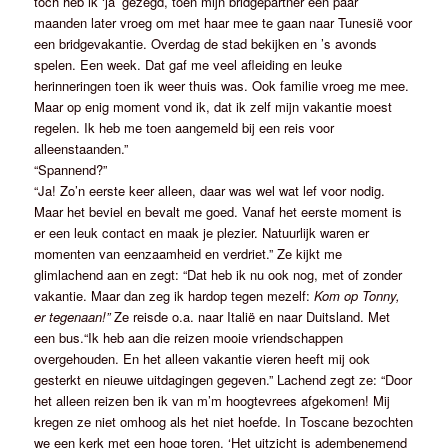
toch heb ik ‘ja’ gezegd, toen mijn bridgepartner een paar
maanden later vroeg om met haar mee te gaan naar Tunesië voor
een bridgevakantie. Overdag de stad bekijken en ’s avonds
spelen. Een week. Dat gaf me veel afleiding en leuke
herinneringen toen ik weer thuis was. Ook familie vroeg me mee.
Maar op enig moment vond ik, dat ik zelf mijn vakantie moest
regelen. Ik heb me toen aangemeld bij een reis voor
alleenstaanden.”
“Spannend?”
“Ja! Zo’n eerste keer alleen, daar was wel wat lef voor nodig.
Maar het beviel en bevalt me goed. Vanaf het eerste moment is
er een leuk contact en maak je plezier. Natuurlijk waren er
momenten van eenzaamheid en verdriet.” Ze kijkt me
glimlachend aan en zegt: “Dat heb ik nu ook nog, met of zonder
vakantie. Maar dan zeg ik hardop tegen mezelf:
Kom op Tonny,
er tegenaan!”
Ze reisde o.a. naar Italië en naar Duitsland. Met
een bus.“Ik heb aan die reizen mooie vriendschappen
overgehouden. En het alleen vakantie vieren heeft mij ook
gesterkt en nieuwe uitdagingen gegeven.” Lachend zegt ze: “Door
het alleen reizen ben ik van m’m hoogtevrees afgekomen! Mij
kregen ze niet omhoog als het niet hoefde. In Toscane bezochten
we een kerk met een hoge toren. ‘Het uitzicht is adembenemend