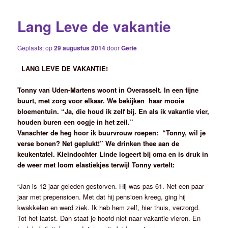
Lang Leve de vakantie
Geplaatst op
29 augustus 2014
door
Gerie
LANG LEVE DE VAKANTIE!
Tonny van Uden-Martens woont in Overasselt. In een fijne
buurt, met zorg voor elkaar. We bekijken haar mooie
bloementuin. “Ja, die houd ik zelf bij. En als ik vakantie vier,
houden buren een oogje in het zeil.”
Vanachter de heg hoor ik buurvrouw roepen: “Tonny, wil je
verse bonen? Net geplukt!”
We drinken thee aan de
keukentafel. Kleindochter Linde logeert bij oma en is druk in
de weer met loom elastiekjes terwijl Tonny vertelt:
“Jan is 12 jaar geleden gestorven. Hij was pas 61. Net een paar
jaar met prepensioen. Met dat hij pensioen kreeg, ging hij
kwakkelen en werd ziek. Ik heb hem zelf, hier thuis, verzorgd.
Tot het laatst. Dan staat je hoofd niet naar vakantie vieren. En