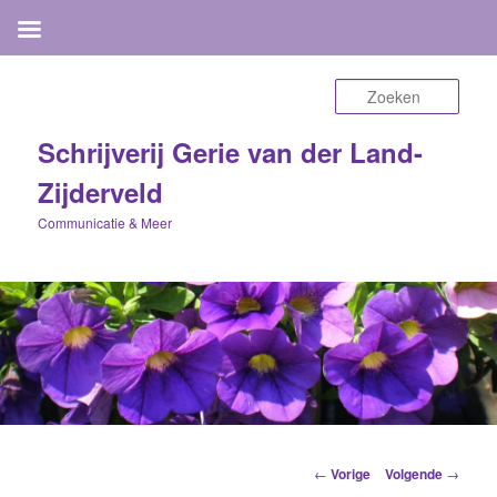
Zoek
Schrijverij Gerie van der Land-
Zijderveld
Communicatie & Meer
Berichtnavigatie
←
Vorige
Volgende
→