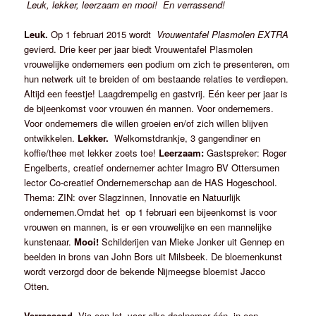
Leuk, lekker, leerzaam en mooi! En verrassend!
Leuk.
Op 1 februari 2015 wordt
Vrouwentafel Plasmolen EXTRA
gevierd. Drie keer per jaar biedt Vrouwentafel Plasmolen
vrouwelijke ondernemers een podium om zich te presenteren, om
hun netwerk uit te breiden of om bestaande relaties te verdiepen.
Altijd een feestje! Laagdrempelig en gastvrij. Eén keer per jaar is
de bijeenkomst voor vrouwen én mannen. Voor ondernemers.
Voor ondernemers die willen groeien en/of zich willen blijven
ontwikkelen.
Lekker.
Welkomstdrankje, 3 gangendiner en
koffie/thee met lekker zoets toe!
Leerzaam:
Gastspreker: Roger
Engelberts, creatief ondernemer achter Imagro BV Ottersumen
lector Co-creatief Ondernemerschap aan de HAS Hogeschool.
Thema: ZIN: over Slagzinnen, Innovatie en Natuurlijk
ondernemen.Omdat het op 1 februari een bijeenkomst is voor
vrouwen en mannen, is er een vrouwelijke en een mannelijke
kunstenaar.
Mooi!
Schilderijen van Mieke Jonker uit Gennep en
beelden in brons van John Bors uit Milsbeek. De bloemenkunst
wordt verzorgd door de bekende Nijmeegse bloemist Jacco
Otten.
Verrassend.
Via een lot, voor elke deelnemer één, in een