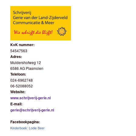
KvK nummer:
54547563
Adres:
Muldershofweg 12
6586 AG Plasmolen
Telefoon:
024-6962748
06-52088052
Website:
www.schrijverij-gerie.nl
E-mail:
gerie@schrijverij-gerie.nl
Facebookpagina:
Kinderboek: Lodie Beer