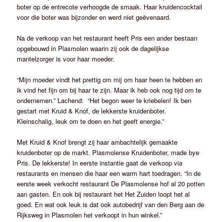
boter op de entrecote verhoogde de smaak. Haar kruidencocktail
voor die boter was bijzonder en werd niet geëvenaard.
Na de verkoop van het restaurant heeft Pris een ander bestaan
opgebouwd in Plasmolen waarin zij ook de dagelijkse
mantelzorger is voor haar moeder.
“Mijn moeder vindt het prettig om mij om haar heen te hebben en
ik vind het fijn om bij haar te zijn. Maar ik heb ook nog tijd om te
ondernemen.” Lachend: “Het begon weer te kriebelen! Ik ben
gestart met Kruid & Knof, de lekkerste kruidenboter.
Kleinschalig, leuk om te doen en het geeft energie.”
Met Kruid & Knof brengt zij haar ambachtelijk gemaakte
kruidenboter op de markt. Plasmolense Kruidenboter, made bye
Pris. De lekkerste! In eerste instantie gaat de verkoop via
restaurants en mensen die haar een warm hart toedragen. “In de
eerste week verkocht restaurant De Plasmolense hof al 20 potten
aan gasten. En ook bij restaurant het Het Zuiden loopt het al
goed. En wat ook leuk is dat ook autobedrijf van den Berg aan de
Rijksweg in Plasmolen het verkoopt in hun winkel.”