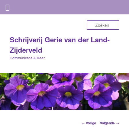
Zoek
Schrijverij Gerie van der Land-
Zijderveld
Communicatie & Meer
Berichtnavigatie
←
Vorige
Volgende
→