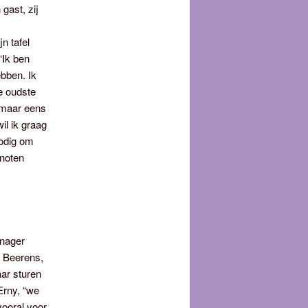
gast, zij
n tafel
“Ik ben
ebben. Ik
e oudste
 maar eens
il ik graag
nodig om
enoten
anager
n Beerens,
aar sturen
 Erny, “we
vooral voor