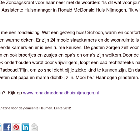
 Zondagskrant voor haar neer met de woorden: “Is dit wat voor jou?
 Assistente Huismanager in Ronald McDonald Huis Nijmegen. “Ik wi
 me een rondleiding. Wat een gezellig huis! Schoon, warm en comfort
 een warme deken. Er zijn 24 mooie slaapkamers en de woonruimte is
llende kamers en er is een ruime keuken. De gasten zorgen zelf voor
 en ook broertjes en zusjes en opa’s en oma’s zijn welkom.Door de 
ook onderhouden wordt door vrijwilligers, loopt een pad rechtstreeks na
dboud.”Fijn, om zo snel dicht bij je zieke kind te kunnen zijn. En da
eten dat papa en mama dichtbij zijn. Mooi hè.” Haar ogen glinsteren.
n? Kijk op
www.ronaldmcdonaldhuisnijmegen.nl
magazine voor de gemeente Heumen. Lente 2012