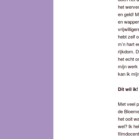
het werven
en geld! M
en wappere
vrijwillig
hebt zelf 
m’n hart e
rijkdom. D
het echt o
mijn werk 
kan ik mij
Dít wil ik!
Met veel 
de Bloeme
het ooit 
wel? Ik h
filmdocent