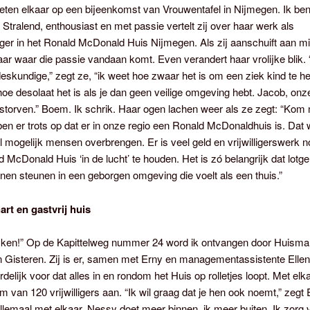
en elkaar op een bijeenkomst van Vrouwentafel in Nijmegen. Ik ben 
. Stralend, enthousiast en met passie vertelt zij over haar werk als
r in het Ronald McDonald Huis Nijmegen. Als zij aanschuift aan mij
aar waar die passie vandaan komt. Even verandert haar vrolijke blik. 
eskundige,” zegt ze, “ik weet hoe zwaar het is om een ziek kind te h
oe desolaat het is als je dan geen veilige omgeving hebt. Jacob, onz
storven.” Boem. Ik schrik. Haar ogen lachen weer als ze zegt: “Kom
 ben er trots op dat er in onze regio een Ronald McDonaldhuis is. Dat w
 mogelijk mensen overbrengen. Er is veel geld en vrijwilligerswerk 
 McDonald Huis ‘in de lucht’ te houden. Het is zó belangrijk dat lotg
nen steunen in een geborgen omgeving die voelt als een thuis.”
rt en gastvrij huis
ijken!” Op de Kapittelweg nummer 24 word ik ontvangen door Huism
 Gisteren. Zij is er, samen met Erny en managementassistente Elle
delijk voor dat alles in en rondom het Huis op rolletjes loopt. Met elk
am van 120 vrijwilligers aan. “Ik wil graag dat je hen ook noemt,” zegt
llemaal met elkaar. Nessy doet meer binnen, ik meer buiten. Ik zorg 