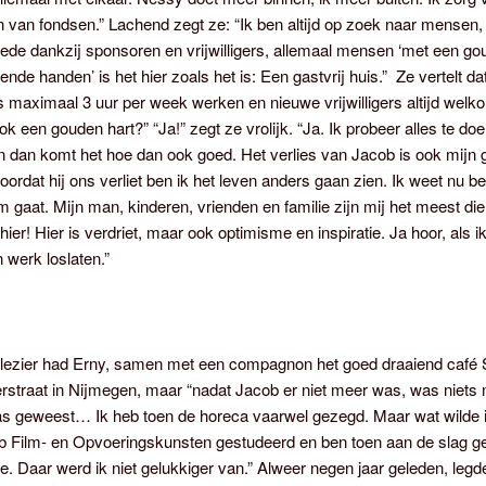
 van fondsen.” Lachend zegt ze: “Ik ben altijd op zoek naar mensen
ede dankzij sponsoren en vrijwilligers, allemaal mensen ‘met een go
nde handen’ is het hier zoals het is: Een gastvrij huis.” Ze vertelt da
ers maximaal 3 uur per week werken en nieuwe vrijwilligers altijd welk
ook een gouden hart?” “Ja!” zegt ze vrolijk. “Ja. Ik probeer alles te do
n dan komt het hoe dan ook goed. Het verlies van Jacob is ook mijn 
oordat hij ons verliet ben ik het leven anders gaan zien. Ik weet nu b
m gaat. Mijn man, kinderen, vrienden en familie zijn mij het meest die
hier! Hier is verdriet, maar ook optimisme en inspiratie. Ja hoor, als i
n werk loslaten.”
plezier had Erny, samen met een compagnon het goed draaiend café S
rstraat in Nijmegen, maar “nadat Jacob er niet meer was, was niets
was geweest… Ik heb toen de horeca vaarwel gezegd. Maar wat wilde 
eb Film- en Opvoeringskunsten gestudeerd en ben toen aan de slag g
e. Daar werd ik niet gelukkiger van.” Alweer negen jaar geleden, legd