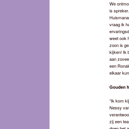
We ontmoet
is spreker
Huismanage
vraag ik h
ervaringsd
weet ook h
zoon is ge
kijken! Ik
aan zoveel
een Ronald
elkaar kun
Gouden ha
“Ik kom k
Nessy van
verantwoor
zij een te
doen het a