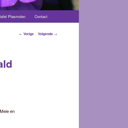
tafel Plasmolen
Contact
Berichtnavigatie
←
Vorige
Volgende
→
ald
 Meie en