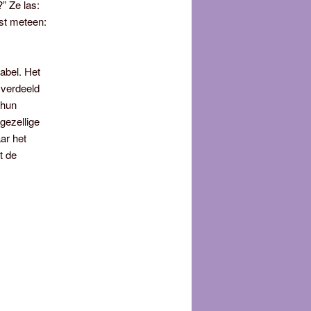
” Ze las:
st meteen:
abel. Het
 verdeeld
 hun
gezellige
ar het
t de