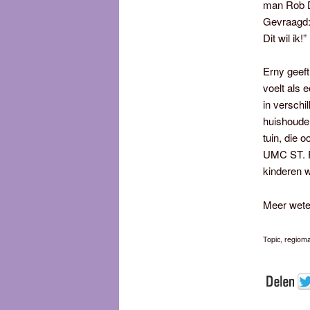
man Rob De
Gevraagd:
Dit wil ik!”
Erny geeft
voelt als
in verschi
huishouden
tuin, die 
UMC ST. Ra
kinderen w
Meer wete
Topic, regio