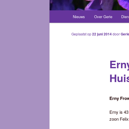
Hoofdmenu
Nieuws
Over Gerie
Dien
Spring
naar
Geplaatst op
22 juni 2014
door
Geri
de
Ern
primaire
Hui
inhoud
Erny Fro
Erny is 4
zoon Felix