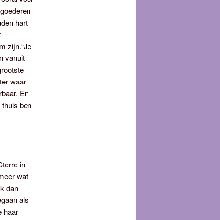
, goederen
uden hart
t
om zijn.“Je
en vanuit
grootste
eter waar
rbaar. En
k thuis ben
terre in
 meer wat
ik dan
egaan als
e haar