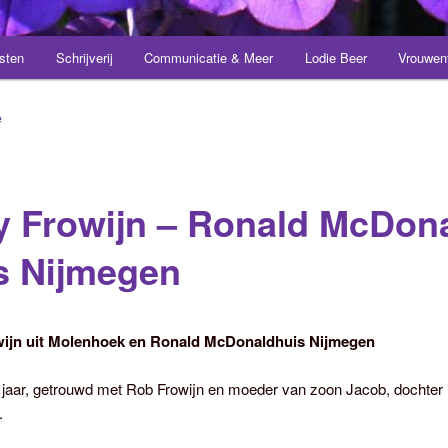
sten
Schrijverij
Communicatie & Meer
Lodie Beer
Vrouwen
e
y Frowijn – Ronald McDon
s Nijmegen
wijn uit Molenhoek en Ronald McDonaldhuis Nijmegen
3 jaar, getrouwd met Rob Frowijn en moeder van zoon Jacob, dochter
.