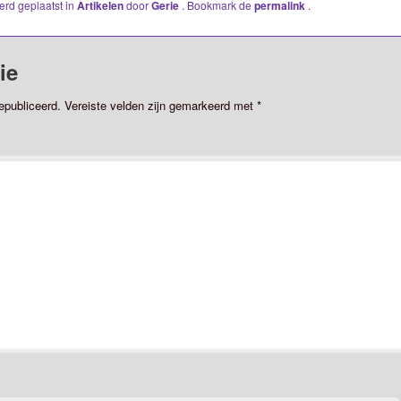
werd geplaatst in
Artikelen
door
Gerie
. Bookmark de
permalink
.
ie
epubliceerd.
Vereiste velden zijn gemarkeerd met
*