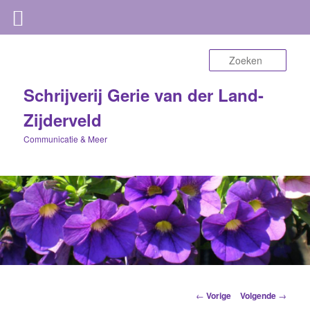
Zoek
Schrijverij Gerie van der Land-
Zijderveld
Communicatie & Meer
Berichtnavigatie
←
Vorige
Volgende
→