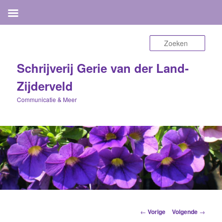
Zoek
Schrijverij Gerie van der Land-
Zijderveld
Communicatie & Meer
Berichtnavigatie
←
Vorige
Volgende
→