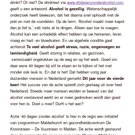
drinkt? Of niet? De drinktest via
www.40dagenzonderalcohol.com
geeft u een antwoord.
Alcohol is gezellig.
Wetenschappelijk
onderzoek heeft bewezen, dat het daarna snel ophoudt met de
pret en met de voordelen. Op de term: ‘Alcohol maakt meer kapot
dan je lief is,’ valt niets af te dingen. Alleen aan toe te voegen:
Alcohol kan een schadelijk effect hebben op uw hersenen, lever,
maag en hart- en bloedvaten. En uw algehele conditie gaat
achteruit.
Te veel alcohol geeft stress, ruzie, ongenoegen en
lamlendigheid
. Geeft storing in relaties, en gezinnen,
veroorzaakt ongelukken op de weg en op het werk. Goed om
daar eens 40 dagen bij stil te staan en te kijken of het met
minder ook leuk is. En dat is het! Dat hebben vorig jaar
duizenden mensen in Nederland gemerkt.
Dit jaar voor de vierde
keer!
Het succes van de actie spreidt zich gestaag uit over heel
Nederland. Steeds meer mensen worden er bewust van dat
alcohol verslavend werkt en er meer gedronken wordt dan goed
voor hen is. Doet u mee? Durft u het aan?
Actie ’40 dagen zonder alcohol’ is hier in de regio een initiatief
van zorgcentrum Malderburch en gezondheidscentrum De
Kroonsteen – De Vuursteen in Malden. De actie wordt gesteund