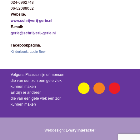
024-6962748
06-52088052
Website:
www.schrijverij-gerie.nl
E-mail:
gerie@schrijverij-gerie.nl
Facebookpagina:
Kinderboek: Lodie Beer
Volgens Picasso zijn er mensen
die van een zon een gele vlek
kunnen maken
En zijn er anderen
die van een gele vlek een zon
kunnen maken
Webdesign:
E-way Interactief