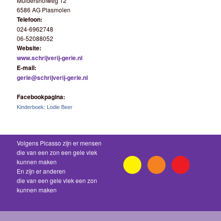
Muldershofweg 12
6586 AG Plasmolen
Telefoon:
024-6962748
06-52088052
Website:
www.schrijverij-gerie.nl
E-mail:
gerie@schrijverij-gerie.nl
Facebookpagina:
Kinderboek: Lodie Beer
Volgens Picasso zijn er mensen
die van een zon een gele vlek
kunnen maken
En zijn er anderen
die van een gele vlek een zon
kunnen maken