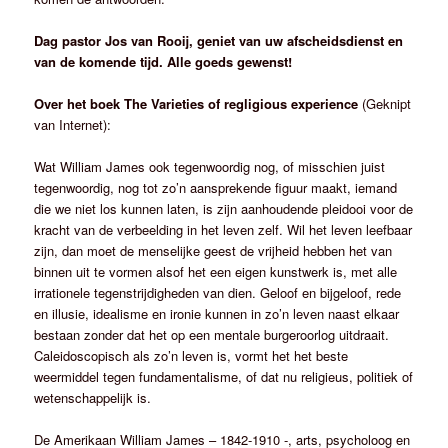
Dag pastor Jos van Rooij, geniet van uw afscheidsdienst en
van de komende tijd. Alle goeds gewenst!
Over het boek The Varieties of regligious experience
(Geknipt
van Internet):
Wat William James ook tegenwoordig nog, of misschien juist
tegenwoordig, nog tot zo’n aansprekende figuur maakt, iemand
die we niet los kunnen laten, is zijn aanhoudende pleidooi voor de
kracht van de verbeelding in het leven zelf. Wil het leven leefbaar
zijn, dan moet de menselijke geest de vrijheid hebben het van
binnen uit te vormen alsof het een eigen kunstwerk is, met alle
irrationele tegenstrijdigheden van dien. Geloof en bijgeloof, rede
en illusie, idealisme en ironie kunnen in zo’n leven naast elkaar
bestaan zonder dat het op een mentale burgeroorlog uitdraait.
Caleidoscopisch als zo’n leven is, vormt het het beste
weermiddel tegen fundamentalisme, of dat nu religieus, politiek of
wetenschappelijk is.
De Amerikaan William James – 1842-1910 -, arts, psycholoog en