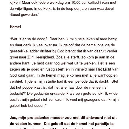
kijken! Maar ook iedere werkdag om 10.00 uur koffiedrinken met
de vrijwilligers in de kerk, is in de loop der jaren een waardevol
ritueel geworden.”
Hemel
“Wat is er na de dood? Daar ben ik mijn hele leven al mee bezig
en daar denk ik veel over na. Ik geloof dat de hemel ons via de
geestelijke ladder dichter bij God brengt dat ik van daaruit verder
groei naar Zijn Heerlijkheid. Zoals je sterft, zo kom je aan in de
andere kant. Je hebt daar nog wel wat uit te werken. Het is een
zegen als je goed en rustig sterft en in vrijheid naar Het Licht van
God kunt gaan. In de hemel mag je komen met al je wanhoop en
verdriet. Tijdens mijn studie had ik een periode dat ik dacht: ‘Stel
dat het poppenkast is, dat het allemaal door de mensen is
bedacht?’ Die gedachte ervaarde ik als een grote schok. Ik wilde
beslist mijn geloof niet verliezen. Ik voel mij gezegend dat ik mijn
geloof heb behouden.”
Jos, mijn protestantse moeder zou met dit antwoord niet uit
de voeten kunnen. Die gelooft dat de hemel het paradijs is,