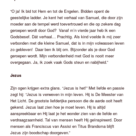
“O ja! Ik bid tot Hem en tot de Engelen. Bidden opent de
geestelijke ladder. Je kent het verhaal van Samuel, die door zijn
moeder aan de tempel werd toevertrouwd en die op zekere dag
geroepen wordt door God? Vanaf m’n vierde jaar heb ik een
Godsbesef. Dát verhaal… Prachtig. Als kind voelde ik mij zeer
verbonden met die kleine Samuel, dat is in mijn volwassen leven
zo gebleven! Daar ben ik blij om. Bijzonder als je door God
geroepen wordt. Mijn verbondenheid met God is nooit meer
overgegaan. Ja, ik zoek vaak Gods steun en nabijheid.”
Jezus
Zijn ogen krijgen extra glans. “Jezus is het!” Met liefde en passie
zegt hij: “Jezus is verweven in mijn leven. Hij is De Meester van
Het Licht. De grootste liefderijke persoon die de aarde ooit heeft
gekend. Jezus laat zien hoe je moet leven. Hij is altijd
aanspreekbaar en Hij laat je het wonder zien van de liefde en
verdraagzaamheid. Tal van mensen heeft Hij geïnspireerd. Door
mensen als Franciscus van Assisi en Titus Brandsma blijft
Jezus zijn boodschap doorgeven.”