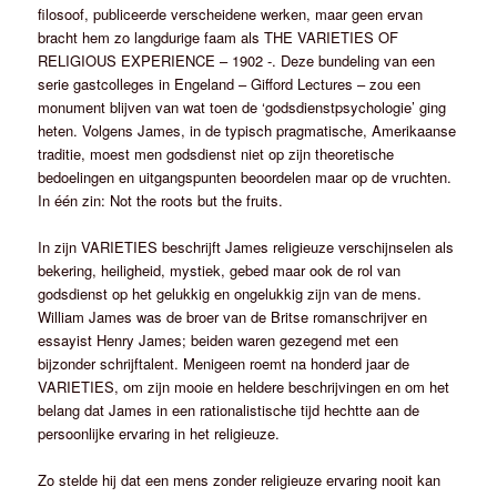
filosoof, publiceerde verscheidene werken, maar geen ervan
bracht hem zo langdurige faam als THE VARIETIES OF
RELIGIOUS EXPERIENCE – 1902 -. Deze bundeling van een
serie gastcolleges in Engeland – Gifford Lectures – zou een
monument blijven van wat toen de ‘godsdienstpsychologie’ ging
heten. Volgens James, in de typisch pragmatische, Amerikaanse
traditie, moest men godsdienst niet op zijn theoretische
bedoelingen en uitgangspunten beoordelen maar op de vruchten.
In één zin: Not the roots but the fruits.
In zijn VARIETIES beschrijft James religieuze verschijnselen als
bekering, heiligheid, mystiek, gebed maar ook de rol van
godsdienst op het gelukkig en ongelukkig zijn van de mens.
William James was de broer van de Britse romanschrijver en
essayist Henry James; beiden waren gezegend met een
bijzonder schrijf­talent. Menigeen roemt na honderd jaar de
VARIETIES, om zijn mooie en heldere beschrijvingen en om het
belang dat James in een rationalistische tijd hechtte aan de
persoonlijke ervaring in het religieuze.
Zo stelde hij dat een mens zonder religieuze ervaring nooit kan