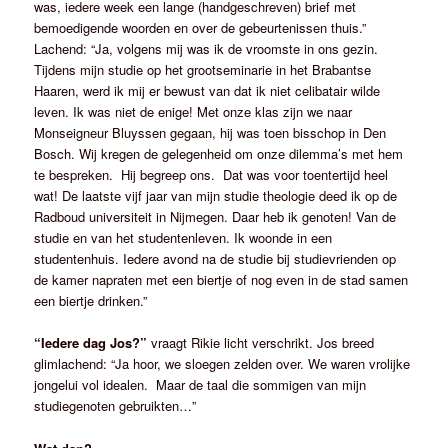
was, iedere week een lange (handgeschreven) brief met
bemoedigende woorden en over de gebeurtenissen thuis.”
Lachend: “Ja, volgens mij was ik de vroomste in ons gezin.
Tijdens mijn studie op het grootseminarie in het Brabantse
Haaren, werd ik mij er bewust van dat ik niet celibatair wilde
leven. Ik was niet de enige! Met onze klas zijn we naar
Monseigneur Bluyssen gegaan, hij was toen bisschop in Den
Bosch. Wij kregen de gelegenheid om onze dilemma’s met hem
te bespreken. Hij begreep ons. Dat was voor toentertijd heel
wat! De laatste vijf jaar van mijn studie theologie deed ik op de
Radboud universiteit in Nijmegen. Daar heb ik genoten! Van de
studie en van het studentenleven. Ik woonde in een
studentenhuis. Iedere avond na de studie bij studievrienden op
de kamer napraten met een biertje of nog even in de stad samen
een biertje drinken.”
“Iedere dag Jos?”
vraagt Rikie licht verschrikt. Jos breed
glimlachend: “Ja hoor, we sloegen zelden over. We waren vrolijke
jongelui vol idealen. Maar de taal die sommigen van mijn
studiegenoten gebruikten…”