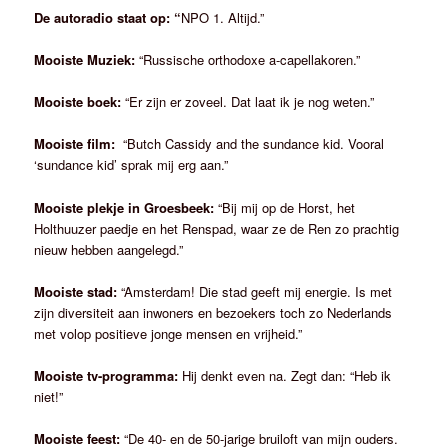
De autoradio staat op: “
NPO 1. Altijd.”
Mooiste Muziek:
“Russische orthodoxe a-capellakoren.”
Mooiste boek:
“Er zijn er zoveel. Dat laat ik je nog weten.”
Mooiste film:
“Butch Cassidy and the sundance kid. Vooral
‘sundance kid’ sprak mij erg aan.”
Mooiste plekje in Groesbeek:
“Bij mij op de Horst, het
Holthuuzer paedje en het Renspad, waar ze de Ren zo prachtig
nieuw hebben aangelegd.”
Mooiste stad:
“Amsterdam! Die stad geeft mij energie. Is met
zijn diversiteit aan inwoners en bezoekers toch zo Nederlands
met volop positieve jonge mensen en vrijheid.”
Mooiste tv-programma:
Hij denkt even na. Zegt dan: “Heb ik
niet!”
Mooiste feest:
“De 40- en de 50-jarige bruiloft van mijn ouders.