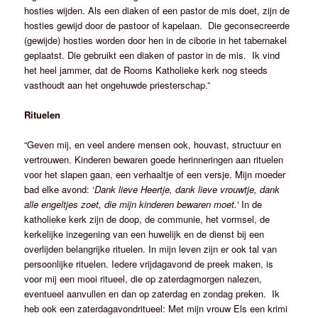
hosties wijden. Als een diaken of een pastor de mis doet, zijn de
hosties gewijd door de pastoor of kapelaan. Die geconsecreerde
(gewijde) hosties worden door hen in de ciborie in het tabernakel
geplaatst. Die gebruikt een diaken of pastor in de mis. Ik vind
het heel jammer, dat de Rooms Katholieke kerk nog steeds
vasthoudt aan het ongehuwde priesterschap.”
Rituelen
“Geven mij, en veel andere mensen ook, houvast, structuur en
vertrouwen. Kinderen bewaren goede herinneringen aan rituelen
voor het slapen gaan, een verhaaltje of een versje. Mijn moeder
bad elke avond: ‘
Dank lieve Heertje, dank lieve vrouwtje, dank
alle engeltjes zoet, die mijn kinderen bewaren
moet.’
In de
katholieke kerk zijn de doop, de communie, het vormsel, de
kerkelijke inzegening van een huwelijk en de dienst bij een
overlijden belangrijke rituelen. In mijn leven zijn er ook tal van
persoonlijke rituelen. Iedere vrijdagavond de preek maken, is
voor mij een mooi ritueel, die op zaterdagmorgen nalezen,
eventueel aanvullen en dan op zaterdag en zondag preken. Ik
heb ook een zaterdagavondritueel: Met mijn vrouw Els een krimi