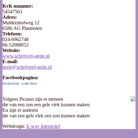
KvK nummer:
54547563
Adres:
Muldershofweg 12
6586 AG Plasmolen
Telefoon:
024-6962748
06-52088052
Website:
www.schrijverij-gerie.nl
E-mail:
gerie@schrijverij-gerie.nl
Facebookpagina:
Kinderboek: Lodie Beer
Volgens Picasso zijn er mensen
die van een zon een gele vlek kunnen maken
En zijn er anderen
die van een gele vlek een zon kunnen maken
Webdesign:
E-way Interactief