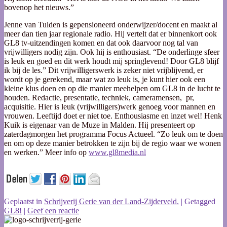
bovenop het nieuws.”
Jenne van Tulden is gepensioneerd onderwijzer/docent en maakt al
meer dan tien jaar regionale radio. Hij vertelt dat er binnenkort ook
GL8 tv-uitzendingen komen en dat ook daarvoor nog tal van
vrijwilligers nodig zijn. Ook hij is enthousiast. “De onderlinge sfeer
is leuk en goed en dit werk houdt mij springlevend! Door GL8 blijf
ik bij de les.” Dit vrijwilligerswerk is zeker niet vrijblijvend, er
wordt op je gerekend, maar wat zo leuk is, je kunt hier ook een
kleine klus doen en op die manier meehelpen om GL8 in de lucht te
houden. Redactie, presentatie, techniek, cameramensen, pr,
acquisitie. Hier is leuk (vrijwilligers)werk genoeg voor mannen en
vrouwen. Leeftijd doet er niet toe. Enthousiasme en inzet wel! Henk
Kuik is eigenaar van de Muze in Malden. Hij presenteert op
zaterdagmorgen het programma Focus Actueel. “Zo leuk om te doen
en om op deze manier betrokken te zijn bij de regio waar we wonen
en werken.” Meer info op
www.gl8media.nl
Geplaatst in
Schrijverij Gerie van der Land-Zijderveld.
|
Getagged
GL8!
|
Geef een reactie