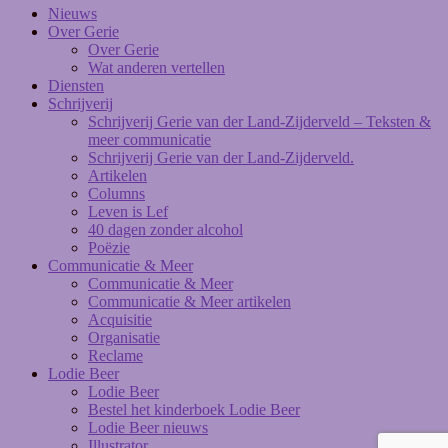
Nieuws
Over Gerie
Over Gerie
Wat anderen vertellen
Diensten
Schrijverij
Schrijverij Gerie van der Land-Zijderveld – Teksten &
meer communicatie
Schrijverij Gerie van der Land-Zijderveld.
Artikelen
Columns
Leven is Lef
40 dagen zonder alcohol
Poëzie
Communicatie & Meer
Communicatie & Meer
Communicatie & Meer artikelen
Acquisitie
Organisatie
Reclame
Lodie Beer
Lodie Beer
Bestel het kinderboek Lodie Beer
Lodie Beer nieuws
Illustrator