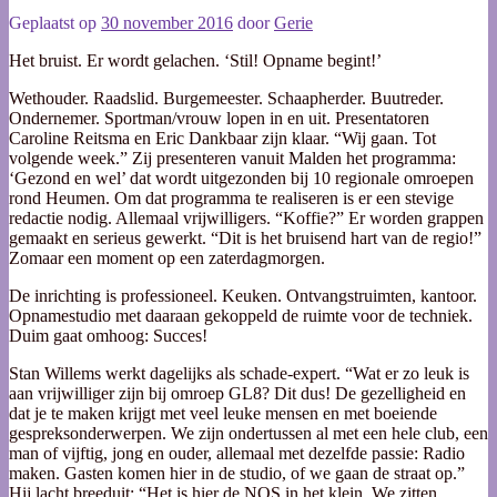
Geplaatst op
30 november 2016
door
Gerie
Het bruist. Er wordt gelachen. ‘Stil! Opname begint!’
Wethouder. Raadslid. Burgemeester. Schaapherder. Buutreder.
Ondernemer. Sportman/vrouw lopen in en uit. Presentatoren
Caroline Reitsma en Eric Dankbaar zijn klaar. “Wij gaan. Tot
volgende week.” Zij presenteren vanuit Malden het programma:
‘Gezond en wel’ dat wordt uitgezonden bij 10 regionale omroepen
rond Heumen. Om dat programma te realiseren is er een stevige
redactie nodig. Allemaal vrijwilligers. “Koffie?” Er worden grappen
gemaakt en serieus gewerkt. “Dit is het bruisend hart van de regio!”
Zomaar een moment op een zaterdagmorgen.
De inrichting is professioneel. Keuken. Ontvangstruimten, kantoor.
Opnamestudio met daaraan gekoppeld de ruimte voor de techniek.
Duim gaat omhoog: Succes!
Stan Willems werkt dagelijks als schade-expert. “Wat er zo leuk is
aan vrijwilliger zijn bij omroep GL8? Dit dus! De gezelligheid en
dat je te maken krijgt met veel leuke mensen en met boeiende
gespreksonderwerpen. We zijn ondertussen al met een hele club, een
man of vijftig, jong en ouder, allemaal met dezelfde passie: Radio
maken. Gasten komen hier in de studio, of we gaan de straat op.”
Hij lacht breeduit: “Het is hier de NOS in het klein. We zitten