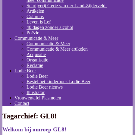
meer communicatie
Schrijverij Gerie van der Land-Zijderveld.
Artikelen
Columns
Leven is Lef
40 dagen zonder alcohol
Poëzie
Communicatie & Meer
Communicatie & Meer
Communicatie & Meer artikelen
Acquisitie
Organisatie
Reclame
Lodie Beer
Lodie Beer
Bestel het kinderboek Lodie Beer
Lodie Beer nieuws
Illustrator
Vrouwentafel Plasmolen
Contact
Tagarchief:
GL8!
Welkom bij omroep GL8!