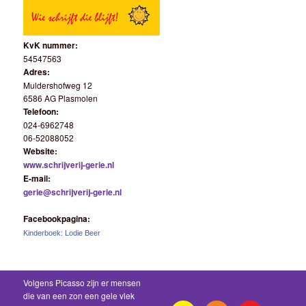
KvK nummer:
54547563
Adres:
Muldershofweg 12
6586 AG Plasmolen
Telefoon:
024-6962748
06-52088052
Website:
www.schrijverij-gerie.nl
E-mail:
gerie@schrijverij-gerie.nl
Facebookpagina:
Kinderboek: Lodie Beer
Volgens Picasso zijn er mensen
die van een zon een gele vlek