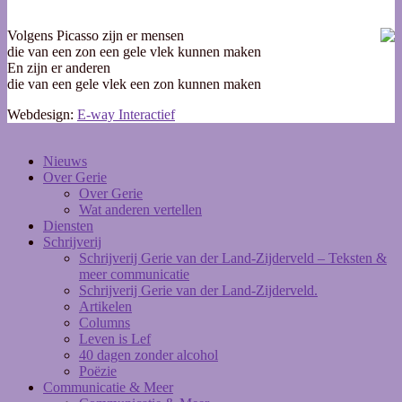
Volgens Picasso zijn er mensen
die van een zon een gele vlek kunnen maken
En zijn er anderen
die van een gele vlek een zon kunnen maken
Webdesign:
E-way Interactief
Nieuws
Over Gerie
Over Gerie
Wat anderen vertellen
Diensten
Schrijverij
Schrijverij Gerie van der Land-Zijderveld – Teksten &
meer communicatie
Schrijverij Gerie van der Land-Zijderveld.
Artikelen
Columns
Leven is Lef
40 dagen zonder alcohol
Poëzie
Communicatie & Meer