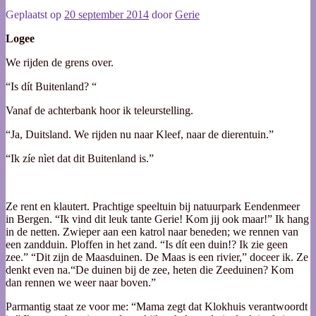
Geplaatst op
20 september 2014
door
Gerie
Logee
We rijden de grens over.
“Is dít Buitenland? “
Vanaf de achterbank hoor ik teleurstelling.
“Ja, Duitsland. We rijden nu naar Kleef, naar de dierentuin.”
“Ik zíe nìet dat dit Buitenland is.”
Ze rent en klautert. Prachtige speeltuin bij natuurpark Eendenmeer
in Bergen. “Ik vind dit leuk tante Gerie! Kom jij ook maar!” Ik hang
in de netten. Zwieper aan een katrol naar beneden; we rennen van
een zandduin. Ploffen in het zand. “Is dít een duin!? Ik zie geen
zee.” “Dit zijn de Maasduinen. De Maas is een rivier,” doceer ik. Ze
denkt even na.“De duinen bij de zee, heten die Zeeduinen? Kom
dan rennen we weer naar boven.”
Parmantig staat ze voor me: “Mama zegt dat Klokhuis verantwoordt