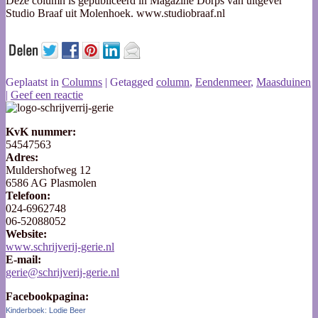
Deze column is gepubliceerd in Magazine Dorps van uitgever
Studio Braaf uit Molenhoek. www.studiobraaf.nl
Geplaatst in
Columns
|
Getagged
column
,
Eendenmeer
,
Maasduinen
|
Geef een reactie
KvK nummer:
54547563
Adres:
Muldershofweg 12
6586 AG Plasmolen
Telefoon:
024-6962748
06-52088052
Website:
www.schrijverij-gerie.nl
E-mail:
gerie@schrijverij-gerie.nl
Facebookpagina:
Kinderboek: Lodie Beer