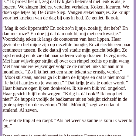
is.” Ik proest het uit, zeg dat tv kijken helemaal niet leuk is als je
logeert. We zingen liedjes, vertellen verhalen. Koken, kleuren. We
doen spelletjes bij De Grote Siep. Vangen stekelbaarsjes. Ze kruipt
voor het krieken van de dag bij ons in bed. Ze geniet. Ik ook.
“Mag ik ook lippenstift? En ook zo’n lijntje, zoals jij dat hebt? En
dan met roze? En doe jij dat dan ook bij mij met een kwastje.”
Voorzichtig teken ik langs de contouren van haar lippen. Haar
gezicht en het mijne zijn op dezelfde hoogte; Er zit slechts een paar
centimeter tussen. Ik zie dat zij vol studie mijn gezicht bekijkt. Ze
kijkt ernstig en ik zie dat haar raderen volop draaien. Ik zeg niets.
Met haar wijsvinger strijkt zij over een rimpel rechts op mijn wang.
Met haar andere wijsvinger volgt ze de rimpel links tot aan m’n
mondhoek. “Zo lijkt het net een snor, tekent ze ernstig verder.”
“Mooi stilstaan, anders ga ik buiten de lijntjes en dat is niet mooi.”
“Je hebt haartjes op je wangen.” “Dat krijg je als je ouder wordt.”
Haar blauwe ogen lijken donkerder. Ik zie een blik vol ongeloof.
Haar gezicht blijft onbewogen. “Krijg ik dàt ook!? Ik hoop het
niet!” Ze huppelt vrolijk de badkamer uit en bekijkt zichzelf in de
grote spiegel op de overloop.“Ohh. Móóoii,” zegt ze en lacht
stralend. Al zeven.
Ze rent de trap af en roept: “Als het weer vakantie is kom ik weer bij
jou.”