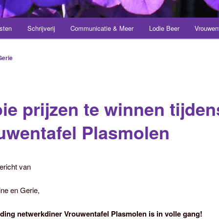
sten
Schrijverij
Communicatie & Meer
Lodie Beer
Vrouwen
Gerie
ie prijzen te winnen tijden
uwentafel Plasmolen
ericht van
ne en Gerie,
ding netwerkdiner Vrouwentafel Plasmolen is in volle gang!