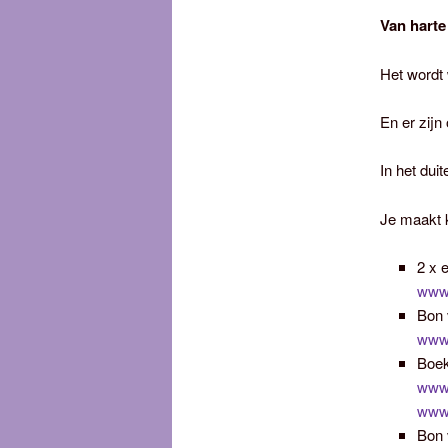
Van harte
Het wordt 
En er zij
In het duit
Je maakt 
2 x 
www.l
Bon 
www.
Boek
www.
www.
Bon 