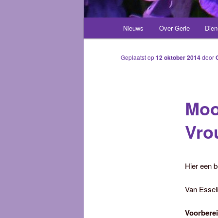
Hoofdmenu
Nieuws
Over Gerie
Dien
Spring
naar
Geplaatst op
12 oktober 2014
door
de
Moo
primaire
Vro
inhoud
Hier een b
Van Esseli
Voorberei