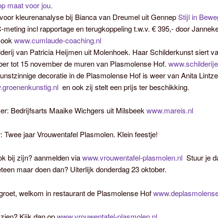
 op maat voor jou.
voor kleurenanalyse bij Bianca van Dreumel uit Gennep
Stijl in Bew
meting incl rapportage en terugkoppeling t.w.v. € 395,- door Jannek
Mook
www.cumlaude-coaching.nl
lderij van Patricia Heijmen uit Molenhoek. Haar Schilderkunst siert v
ber tot 15 november de muren van Plasmolense Hof.
www.schilderij
unstzinnige decoratie in de Plasmolense Hof is weer van Anita Lintze
groenenkunstig.nl
en ook zij stelt een prijs ter beschikking.
er: Bedrijfsarts Maaike Wichgers uit Milsbeek
www.mareis.nl
: Twee jaar Vrouwentafel Plasmolen. Klein feestje!
ook bij zijn? aanmelden via
www.vrouwentafel-plasmolen.nl
Stuur je d
teen maar doen dan? Uiterlijk donderdag 23 oktober.
 groet, welkom in restaurant de Plasmolense Hof
www.deplasmolenseh
zien? Kijk dan op
www.vrouwentafel-plasmolen.nl