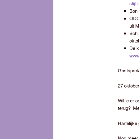
stijl
Bon 
ODC-
uit 
Schi
okto
De k
www.
Gastsprek
27 oktober
Wil je er 
terug? Me
Hartelijke
Nog meer 