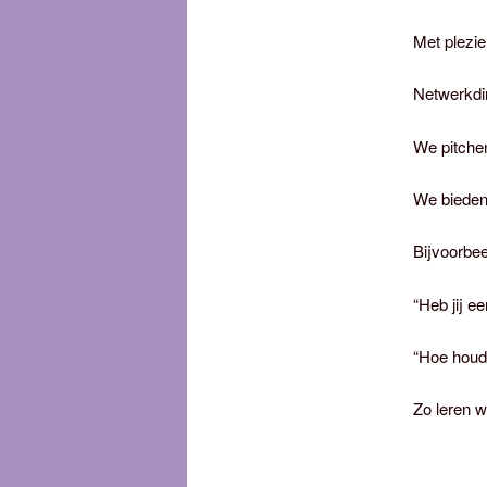
Met plezie
Netwerkdin
We pitchen
We bieden
Bijvoorbee
“Heb jij e
“Hoe houd 
Zo leren 