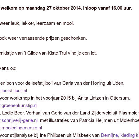
 welkom op maandag 27 oktober 2014. Inloop vanaf 16.00 uur.
weer leuk, lekker, leerzaam en mooi.
n ook weer verrassende prijzen geschonken.
enkistje van ’t Gilde van Kiste Trui vind je een lot.
kans op:
een bon voor de leefstijlpoli van Carla van der Honing uit Uden.
eefstijlpoli.nl
voor workshop in het voorjaar 2015 bij Anita Lintzen in Ottersum.
groenenkunstig.nl
 Lodie Beer. Verhaal van Gerie van der Land-Zijderveld uit Plasmole
schrijverij-gerie.nl
met illustraties van Patricia Heijmen uit Molenho
mooiedingenenzo.nl
voor stijlanalyse bij Ine Philipsen uit Milsbeek van
Demijne, kleding k