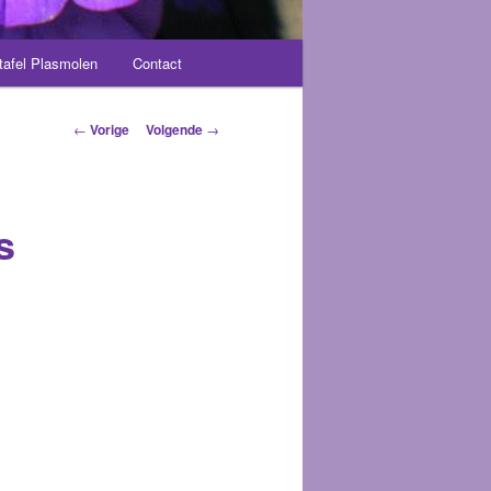
tafel Plasmolen
Contact
Berichtnavigatie
←
Vorige
Volgende
→
s