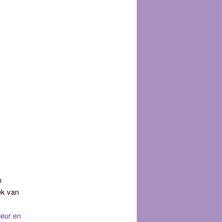
n
ek van
leur en