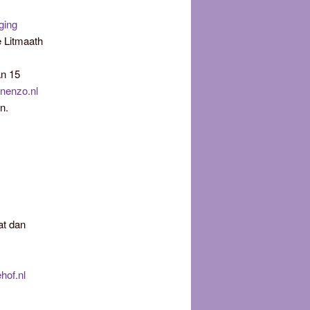
eging
e Litmaath
an 15
enenzo.nl
n.
at dan
of.nl