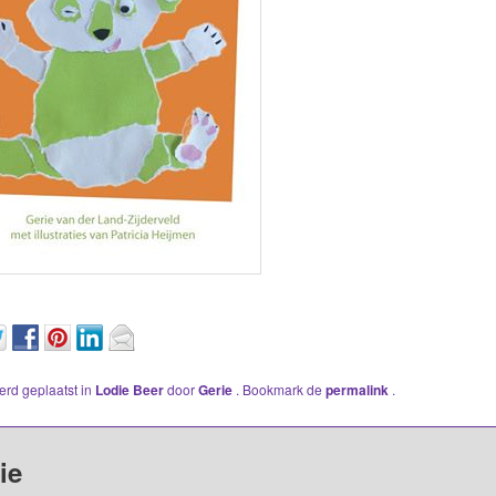
werd geplaatst in
Lodie Beer
door
Gerie
. Bookmark de
permalink
.
ie