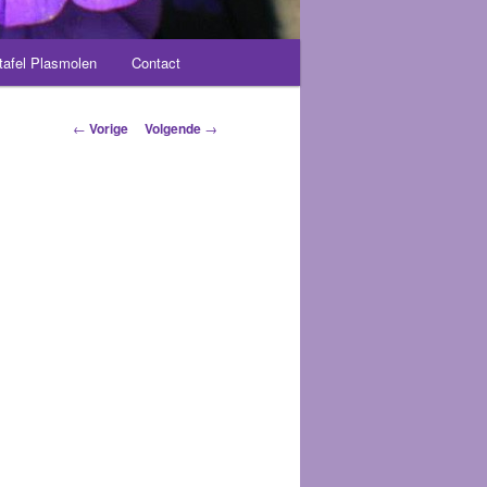
tafel Plasmolen
Contact
Berichtnavigatie
←
Vorige
Volgende
→