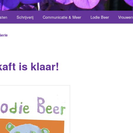
sten
Schrijverij
Communicatie & Meer
Lodie Beer
Vrouwen
Gerie
aft is klaar!