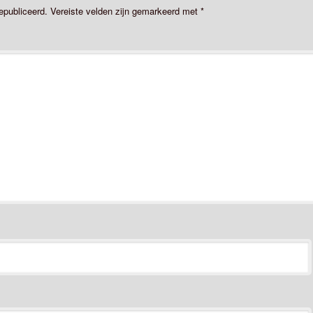
epubliceerd.
Vereiste velden zijn gemarkeerd met
*