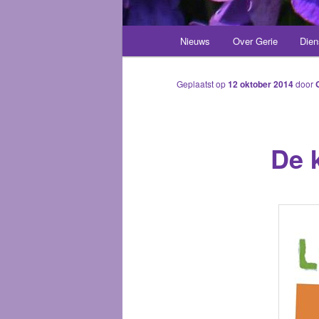
Hoofdmenu
Nieuws
Over Gerie
Dien
Spring
naar
Geplaatst op
12 oktober 2014
door
de
De k
primaire
inhoud