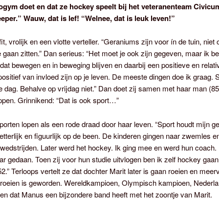
ogym doet en dat ze hockey speelt bij het veteranenteam Civicum
eper.” Wauw, dat is lef! “Welnee, dat is leuk leven!”
it, vrolijk en een vlotte verteller. “Geraniums zijn voor ín de tuin, niet
e gaan zitten.” Dan serieus: “Het moet je ook zijn gegeven, maar ik b
 dat bewegen en in beweging blijven en daarbij een positieve en relat
, positief van invloed zijn op je leven. De meeste dingen doe ik graag. 
e dag. Behalve op vrijdag niet.” Dan doet zij samen met haar man (85
pen. Grinnikend: “Dat is ook sport…”
porten lopen als een rode draad door haar leven. “Sport houdt mijn gee
letterlijk en figuurlijk op de been. De kinderen gingen naar zwemles
edstrijden. Later werd het hockey. Ik ging mee en werd hun coach. 
aar gedaan. Toen zij voor hun studie uitvlogen ben ik zelf hockey gaan
2.” Terloops vertelt ze dat dochter Marit later is gaan roeien en meer
roeien is geworden. Wereldkampioen, Olympisch kampioen, Nederl
n dat Manus een bijzondere band heeft met het zoontje van Marit.