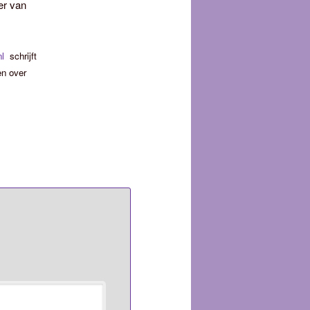
er van
nl
schrijft
n over