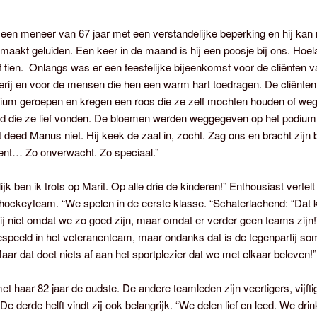
een meneer van 67 jaar met een verstandelijke beperking en hij kan 
j maakt geluiden. Een keer in de maand is hij een poosje bij ons. Hoel
f tien. Onlangs was er een feestelijke bijeenkomst voor de cliënten 
erij en voor de mensen die hen een warm hart toedragen. De cliënte
dium geroepen en kregen een roos die ze zelf mochten houden of we
d die ze lief vonden. De bloemen werden weggegeven op het podium
t deed Manus niet. Hij keek de zaal in, zocht. Zag ons en bracht zijn
t… Zo onverwacht. Zo speciaal.”
ijk ben ik trots op Marit. Op alle drie de kinderen!” Enthousiast vertel
hockeyteam. “We spelen in de eerste klasse. “Schaterlachend: “Dat
j niet omdat we zo goed zijn, maar omdat er verder geen teams zijn!
espeeld in het veteranenteam, maar ondanks dat is de tegenpartij so
Maar dat doet niets af aan het sportplezier dat we met elkaar beleven!”
et haar 82 jaar de oudste. De andere teamleden zijn veertigers, vijfti
 De derde helft vindt zij ook belangrijk. “We delen lief en leed. We dri