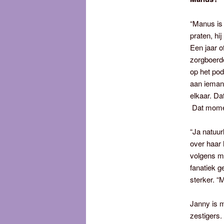
“Manus is 
praten, hi
Een jaar o
zorgboerd
op het po
aan ieman
elkaar. Da
Dat momen
“Ja natuurl
over haar 
volgens mi
fanatiek g
sterker. “
Janny is m
zestigers.