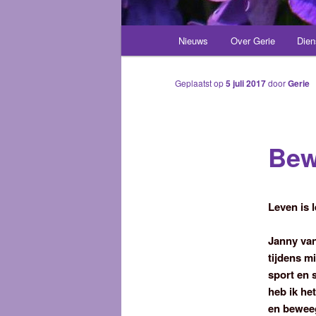
Hoofdmenu
Nieuws
Over Gerie
Dien
Spring
naar
Geplaatst op
5 juli 2017
door
Gerie
de
Bew
primaire
inhoud
Leven is l
Janny van
tijdens m
sport en 
heb ik het
en beweeg