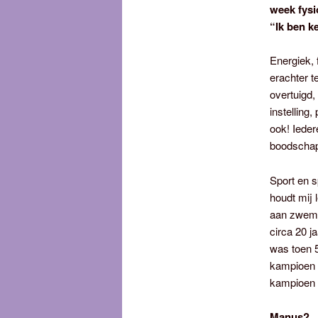
week fysi
“Ik ben ke
Energiek, f
erachter t
overtuigd,
instelling
ook! Ieder
boodschap
Sport en s
houdt mij 
aan zwemw
circa 20 j
was toen 5
kampioen 
kampioen e
Manus?