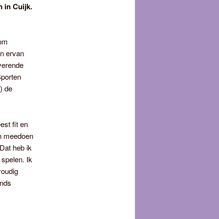
 in Cuijk.
 om
en ervan
iverende
Sporten
) de
st fit en
 en meedoen
Dat heb ik
 spelen. Ik
voudig
ands