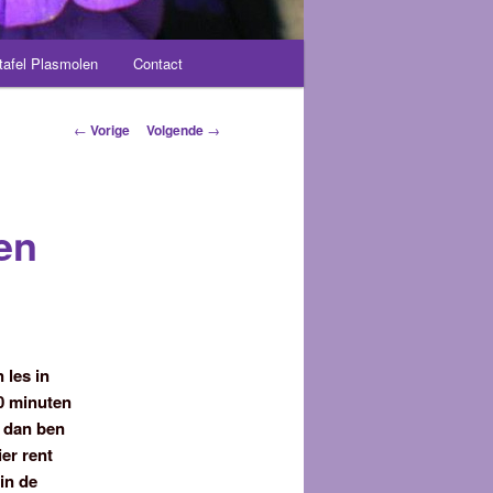
tafel Plasmolen
Contact
Berichtnavigatie
←
Vorige
Volgende
→
en
 les in
30 minuten
r dan ben
ier rent
in de