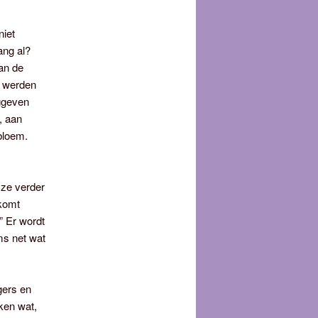
niet
ang al?
van de
n werden
ggeven
, aan
 bloem.
t ze verder
 komt
” Er wordt
ms net wat
gers en
nken wat,