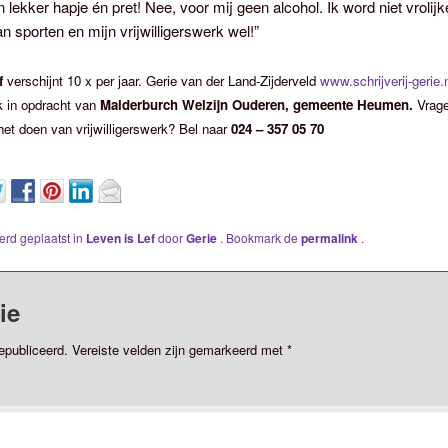
lekker hapje én pret! Nee, voor mij geen alcohol. Ik word niet vrolijk
an sporten en mijn vrijwilligerswerk wel!”
f
verschijnt 10 x per jaar. Gerie van der Land-Zijderveld
www.schrijverij-gerie.
k in opdracht van
Malderburch Welzijn Ouderen,
gemeente Heumen.
Vrage
het doen van vrijwilligerswerk? Bel naar
024 – 357 05 70
werd geplaatst in
Leven is Lef
door
Gerie
. Bookmark de
permalink
.
ie
epubliceerd.
Vereiste velden zijn gemarkeerd met
*