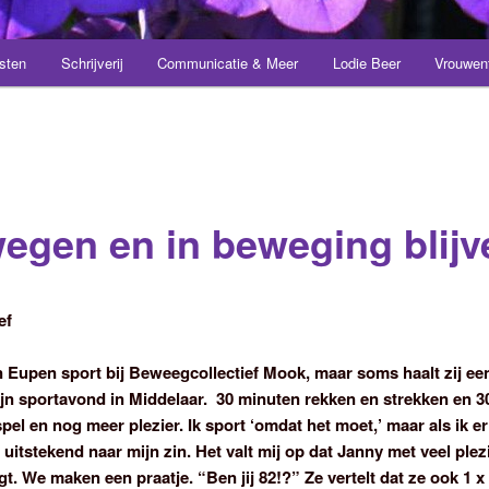
sten
Schrijverij
Communicatie & Meer
Lodie Beer
Vrouwen
egen en in beweging blijv
ef
 Eupen sport bij Beweegcollectief Mook, maar soms haalt zij een
ijn sportavond in Middelaar. 30 minuten rekken en strekken en 
spel en nog meer plezier. Ik sport ‘omdat het moet,’ maar als ik e
 uitstekend naar mijn zin. Het valt mij op dat Janny met veel plez
t. We maken een praatje. “Ben jij 82!?” Ze vertelt dat ze ook 1 x 