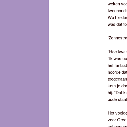
weken voor
tweehonder
We hielden
was dat to
‘Zonnestra
“Hoe kwam
“Ik was op
het fantast
hoorde dat
toegegaan
kom je doe
hij. “Dat 
oude staat
Het voeld
voor Groen
schouders 