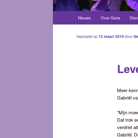
Hoofdmenu
Nieuws
Over Gerie
Dien
Spring
naar
Geplaatst op
12 maart 2019
door
Ge
de
Leve
primaire
inhoud
Meer ken
Gabriël va
“Mijn moed
Dat trok e
verdriet a
Gabriël. Da