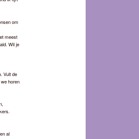
mensen om
het meest
ld. Wil je
. Vult de
, we horen
n,
kers.
en al