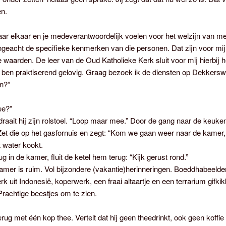
en.
ar elkaar en je medeverantwoordelijk voelen voor het welzijn van 
ngeacht de specifieke kenmerken van die personen. Dat zijn voor mij
e waarden. De leer van de Oud Katholieke Kerk sluit voor mij hierbij 
k ben praktiserend gelovig. Graag bezoek ik de diensten op Dekkerswa
en?”
ee?”
raait hij zijn rolstoel. “Loop maar mee.” Door de gang naar de keuken
. Zet die op het gasfornuis en zegt: “Kom we gaan weer naar de kamer
t water kookt.
g in de kamer, fluit de ketel hem terug: “Kijk gerust rond.”
mer is ruim. Vol bijzondere (vakantie)herinneringen. Boeddhabeelde
rk uit Indonesië, koperwerk, een fraai altaartje en een terrarium gifkik
 Prachtige beestjes om te zien.
erug met één kop thee. Vertelt dat hij geen theedrinkt, ook geen koffie 