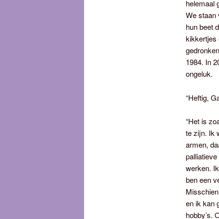
helemaal g
We staan v
hun beet d
kikkertjes
gedronken
1984. In 2
ongeluk.
“Heftig, G
“Het is zo
te zijn. I
armen, daa
palliatiev
werken. Ik
ben een ve
Misschien 
en ik kan 
hobby’s. O