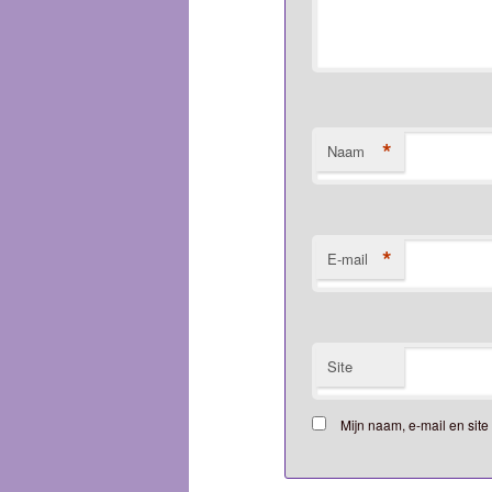
*
Naam
*
E-mail
Site
Mijn naam, e-mail en sit