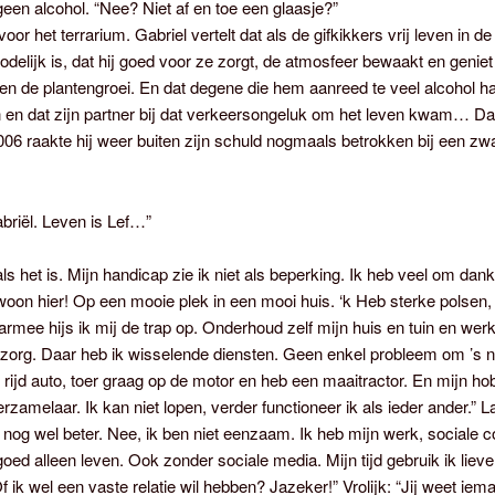
een alcohol. “Nee? Niet af en toe een glaasje?”
oor het terrarium. Gabriel vertelt dat als de gifkikkers vrij leven in de
odelijk is, dat hij goed voor ze zorgt, de atmosfeer bewaakt en genie
 en de plantengroei. En dat degene die hem aanreed te veel alcohol h
 en dat zijn partner bij dat verkeersongeluk om het leven kwam… Da
006 raakte hij weer buiten zijn schuld nogmaals betrokken bij een zw
abriël. Leven is Lef…”
als het is. Mijn handicap zie ik niet als beperking. Ik heb veel om dan
k woon hier! Op een mooie plek in een mooi huis. ‘k Heb sterke polsen
rmee hijs ik mij de trap op. Onderhoud zelf mijn huis en tuin en werk
e zorg. Daar heb ik wisselende diensten. Geen enkel probleem om ’s n
 rijd auto, toer graag op de motor en heb een maaitractor. En mijn hob
rzamelaar. Ik kan niet lopen, verder functioneer ik als ieder ander.” L
nog wel beter. Nee, ik ben niet eenzaam. Ik heb mijn werk, sociale c
goed alleen leven. Ook zonder sociale media. Mijn tijd gebruik ik liev
f ik wel een vaste relatie wil hebben? Jazeker!” Vrolijk: “Jij weet iem