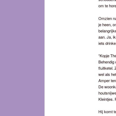
om te hor
Omzien na
je heen, o
belangrijk
aan. Ja, i
iets drink
“Kopje Th
Behendig d
fluitketel
wel als he
Amper teru
De woonka
houtsnijwe
Kleintjes.
Hij komt t