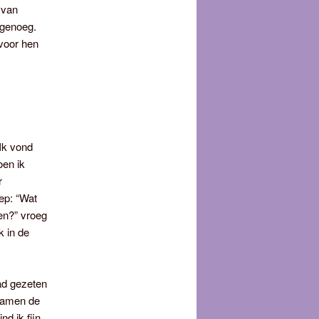
 van
 genoeg.
 voor hen
 Ik vond
oen ik
r
ep: “Wat
len?” vroeg
k in de
ad gezeten
 samen de
nd ik fijn