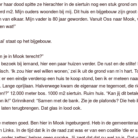
 haar dood spitte ze hierachter in de siertuin nog een stuk grond om
d m2. Mijn ouders woonden bij mij. Dit huis en bijgebouw zijn groot
 van elkaar. Mijn vader is 80 jaar geworden. Vanuit Oss naar Mook,
en wat!”
al’ staat op het bijgebouw.
 je in Mook terecht?”
 bezoek bij iemand, hier een paar huizen verder. De rust en de stilte!
isch. ‘Ik zou hier wel willen wonen,’ zei ik uit de grond van m’n hart. T
 er een eindje verderop een huis te koop stond, ben ik er meteen naa
. Lange oprijlaan. Halverwege kwam de eigenaar me tegemoet, die ri
n!?” 12.000 meter bos. 1000 m2 siertuin. Ruim huis. “Kan jij dit beta
kon ik!” Grinnikend: “Samen met de bank. Zie je de plafonds? Die heb i
 laten terugbrengen. Dat glas in lood ook.
e meteen goed. Ben hier in Mook ingeburgerd. Heb in de gemeentera
 Links. In de tijd dat ik in de raad zat was er van een coalitie ‘die er
onder zetten’ helaas geen sprake. Jij zegt dat dat nu wel zo is. Dat vi