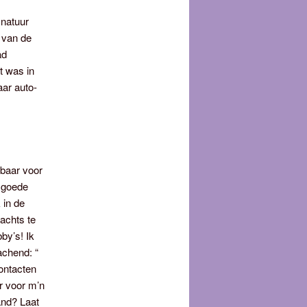
 natuur
t van de
ad
t was in
aar auto-
kbaar voor
, goede
 in de
achts te
by’s! Ik
achend: “
ontacten
er voor m’n
and? Laat