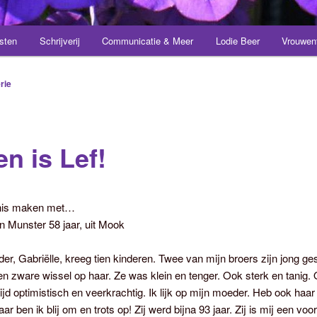
sten
Schrijverij
Communicatie & Meer
Lodie Beer
Vrouwen
rie
n is Lef!
nis maken met…
n Munster 58 jaar, uit Mook
er, Gabriëlle, kreeg tien kinderen. Twee van mijn broers zijn jong ge
en zware wissel op haar. Ze was klein en tenger. Ook sterk en tanig
ltijd optimistisch en veerkrachtig. Ik lijk op mijn moeder. Heb ook haa
ar ben ik blij om en trots op! Zij werd bijna 93 jaar. Zij is mij een vo